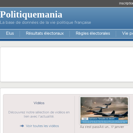
Inscriptio
Politiquemania
La base de données de la vie politique française
Elus
Résultats électoraux
Règles électorales
Vie p
Vidéos
Découvrez notre sélection de vidéos en
lien avec l'actualité.
Voir toutes les vidéos
Ãa s'est passÃ© un... 17 janvier