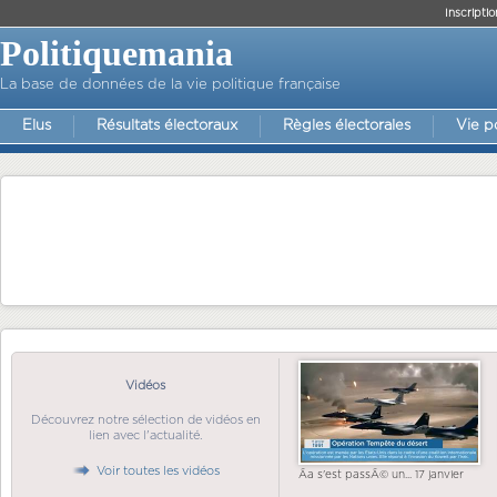
Inscriptio
Politiquemania
La base de données de la vie politique française
Elus
Résultats électoraux
Règles électorales
Vie p
Vidéos
Découvrez notre sélection de vidéos en
lien avec l'actualité.
Voir toutes les vidéos
Ãa s'est passÃ© un... 17 janvier