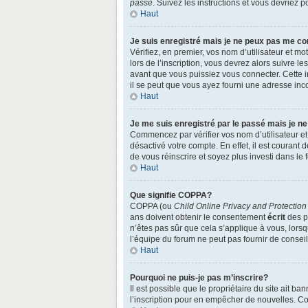
passe
. Suivez les instructions et vous devriez
Haut
Je suis enregistré mais je ne peux pas me co
Vérifiez, en premier, vos nom d’utilisateur et mo
lors de l’inscription, vous devrez alors suivre l
avant que vous puissiez vous connecter. Cette in
il se peut que vous ayez fourni une adresse incorr
Haut
Je me suis enregistré par le passé mais je n
Commencez par vérifier vos nom d’utilisateur et 
désactivé votre compte. En effet, il est courant 
de vous réinscrire et soyez plus investi dans le 
Haut
Que signifie COPPA?
COPPA (ou
Child Online Privacy and Protection
ans doivent obtenir le consentement
écrit
des pa
n’êtes pas sûr que cela s’applique à vous, lors
l’équipe du forum ne peut pas fournir de conseil
Haut
Pourquoi ne puis-je pas m’inscrire?
Il est possible que le propriétaire du site ait ba
l’inscription pour en empêcher de nouvelles. Co