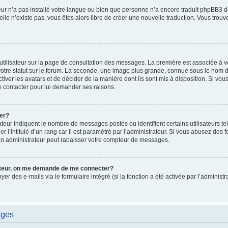
ateur n’a pas installé votre langue ou bien que personne n’a encore traduit phpBB
i elle n’existe pas, vous êtes alors libre de créer une nouvelle traduction. Vous trou
utilisateur sur la page de consultation des messages. La première est associée à v
tre statut sur le forum. La seconde, une image plus grande, connue sous le nom d
ctiver les avatars et de décider de la manière dont ils sont mis à disposition. Si vous
e contacter pour lui demander ses raisons.
er?
teur indiquent le nombre de messages postés ou identifient certains utilisateurs te
r l’intitulé d’un rang car il est paramétré par l’administrateur. Si vous abusez de
un administrateur peut rabaisser votre compteur de messages.
sateur, on me demande de me connecter?
oyer des e-mails via le formulaire intégré (si la fonction a été activée par l’admini
ages