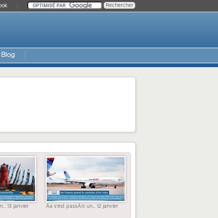
ook
Blog
... 13 janvier
Ãa s'est passÃ© un... 12 janvier