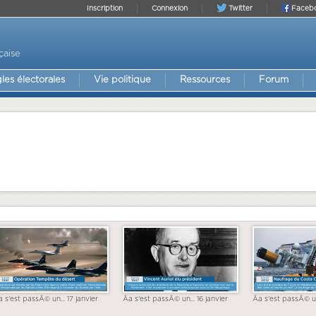
Inscription
Connexion
Twitter
Faceb
çaise
les électorales
Vie politique
Ressources
Forum
a s'est passÃ© un... 17 janvier
Ãa s'est passÃ© un... 16 janvier
Ãa s'est passÃ© un