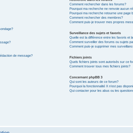
Comment rechercher dans les forums?
Pourquoi ma recherche ne renvoie aucun ré
Pourquoi ma recherche retourne une page b
Comment rechercher des membres?
Comment puis-je trouver mes propres mess
 sondage?
Surveillance des sujets et favoris
Quelle est la différence entre les favoris et l
Comment surveiller des forums ou sujets par
message?
Comment puis-je supprimer mes surveillanc
 rédaction de message?
Fichiers joints
Quels fichiers joints sont autorisés sur ce f
Comment trouver tous mes fichiers joints?
Concernant phpBB 3
Qui sont les auteurs de ce forum?
Pourquoi la fonctionnalité X n’est pas dispon
Qui contacter pour les abus ou les questio
ption