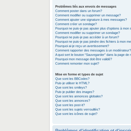
Problèmes liés aux envois de messages
Comment poster dans un forum?
Comment modifier ou supprimer un message?
Comment ajouter une signature à mes messages?
Comment créer un sondage?
Pourquoi ne puis-je pas ajouter plus d’options à mon
Comment modifier ou supprimer un sondage?
Pourquoi ne puis-je pas accéder à un forum?
Pourquoi ne puis-je pas joindre des fichiers à mon 
Pourquoi ai-je reçu un avertissement?
Comment rapporter des messages à un modérateur?
A quoi sert le bouton “Sauvegarder” dans la page de
Pourquoi mon message doit être validé?
Comment remonter mon sujet?
Mise en forme et types de sujet
Que sont les BBCodes?
Puis-je utiliser le HTML?
Que sont les smileys?
Puis-je publier des images?
Que sont les annonces globales?
Que sont les annonces?
Que sont les post-it?
Que sont les sujets verrouillés?
Que sont les icônes de sujet?
Problèmes d’identification et d’inscri