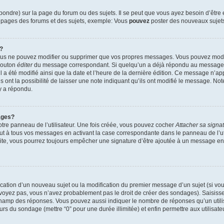
ndre) sur la page du forum ou des sujets. Il se peut que vous ayez besoin d’être 
s pages des forums et des sujets, exemple: Vous
pouvez
poster des nouveaux sujet
?
vous ne pouvez modifier ou supprimer que vos propres messages. Vous pouvez mod
 bouton
éditer
du message correspondant. Si quelqu’un a déjà répondu au message, u
’il a été modifié ainsi que la date et l’heure de la dernière édition. Ce message n’
 ont la possibilité de laisser une note indiquant qu’ils ont modifié le message. Not
y a répondu.
ages?
tre panneau de l’utilisateur. Une fois créée, vous pouvez cocher
Attacher sa signa
ut à tous vos messages en activant la case correspondante dans le panneau de l’ut
suite, vous pourrez toujours empêcher une signature d’être ajoutée à un message e
blication d’un nouveau sujet ou la modification du premier message d’un sujet (si vou
 voyez pas, vous n’avez probablement pas le droit de créer des sondages). Saisisse
champ des réponses. Vous pouvez aussi indiquer le nombre de réponses qu’un utilis
 jours du sondage (mettre “0” pour une durée illimitée) et enfin permettre aux utilisate