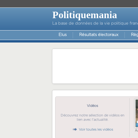
Politiquemania
La base de données de la vie politique fran
Elus
Résultats électoraux
Règ
Vidéos
Découvrez notre sélection de vidéos en
lien avec l'actualité.
Voir toutes les vidéos
Ã