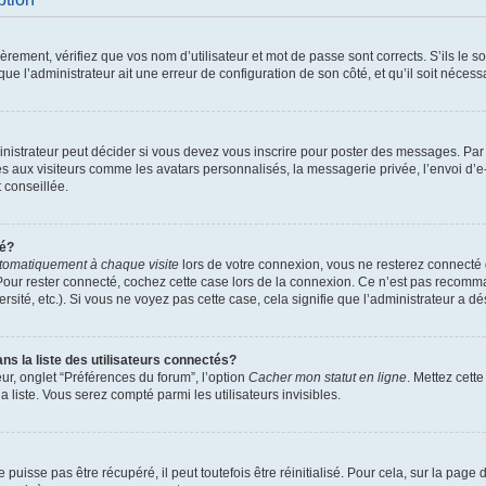
ement, vérifiez que vos nom d’utilisateur et mot de passe sont corrects. S’ils le son
ue l’administrateur ait une erreur de configuration de son côté, et qu’il soit nécessa
istrateur peut décider si vous devez vous inscrire pour poster des messages. Par ai
es aux visiteurs comme les avatars personnalisés, la messagerie privée, l’envoi d’
t conseillée.
té?
tomatiquement à chaque visite
lors de votre connexion, vous ne resterez connect
Pour rester connecté, cochez cette case lors de la connexion. Ce n’est pas recomma
sité, etc.). Si vous ne voyez pas cette case, cela signifie que l’administrateur a dés
 la liste des utilisateurs connectés?
ur, onglet “Préférences du forum”, l’option
Cacher mon statut en ligne
. Mettez cett
 liste. Vous serez compté parmi les utilisateurs invisibles.
uisse pas être récupéré, il peut toutefois être réinitialisé. Pour cela, sur la page