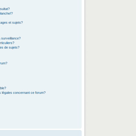
sultat?
lanche!?
ages et sujets?
a surveillance?
ticuliers?
es de sujets?
orum?
ible?
ns légales concernant ce forum?