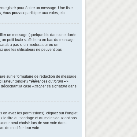
enregistré pour écrire un message. Une liste
s, Vous
pouvez
participer aux votes, etc.
ifier un message (quelquefois dans une durée
n petit texte s’affichera en bas du message
apparaîtra pas si un modérateur ou un
ez que les utilisateurs ne peuvent pas
ture
sur le formulaire de rédaction de message.
ilisateur (onglet
Préférences du forum -->
n décochant la case
Attacher sa signature
dans
s en avez les permissions), cliquez sur l’onglet
z le titre du sondage et au moins deux options
ateur peut choisir lors de son vote dans
urs de modifier leur vote.