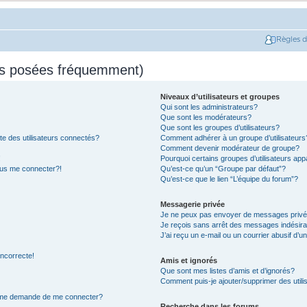
Règles 
ns posées fréquemment)
Niveaux d’utilisateurs et groupes
Qui sont les administrateurs?
Que sont les modérateurs?
Que sont les groupes d’utilisateurs?
e des utilisateurs connectés?
Comment adhérer à un groupe d’utilisateurs
Comment devenir modérateur de groupe?
!
Pourquoi certains groupes d’utilisateurs app
plus me connecter?!
Qu’est-ce qu’un “Groupe par défaut”?
Qu’est-ce que le lien “L’équipe du forum”?
Messagerie privée
Je ne peux pas envoyer de messages privé
Je reçois sans arrêt des messages indésira
J’ai reçu un e-mail ou un courrier abusif d’un
incorrecte!
Amis et ignorés
Que sont mes listes d’amis et d’ignorés?
Comment puis-je ajouter/supprimer des utilis
on me demande de me connecter?
Recherche dans les forums