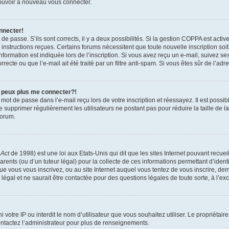
 pouvoir à nouveau vous connecter.
nnecter!
t de passe. S’ils sont corrects, il y a deux possibilités. Si la gestion COPPA est act
es instructions reçues. Certains forums nécessitent que toute nouvelle inscription s
formation est indiquée lors de l’inscription. Si vous avez reçu un e-mail, suivez ses
ecte ou que l’e-mail ait été traité par un filtre anti-spam. Si vous êtes sûr de l’adr
e peux plus me connecter?!
mot de passe dans l’e-mail reçu lors de votre inscription et réessayez. Il est possib
de supprimer régulièrement les utilisateurs ne postant pas pour réduire la taille de 
forum.
 Act
de 1998) est une loi aux Etats-Unis qui dit que les sites Internet pouvant recue
rents (ou d’un tuteur légal) pour la collecte de ces informations permettant d’iden
que vous vous inscrivez, ou au site Internet auquel vous tentez de vous inscrire, 
 légal et ne saurait être contactée pour des questions légales de toute sorte, à l’e
nni votre IP ou interdit le nom d’utilisateur que vous souhaitez utiliser. Le propriéta
ntactez l’administrateur pour plus de renseignements.