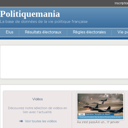
Inscriptio
Politiquemania
La base de données de la vie politique française
Elus
Résultats électoraux
Règles électorales
Vie p
Vidéos
Découvrez notre sélection de vidéos en
lien avec l'actualité.
Voir toutes les vidéos
Ãa s'est passÃ© un... 17 janvier