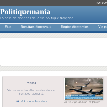
Inscriptio
Politiquemania
La base de données de la vie politique française
Elus
Résultats électoraux
Règles électorales
Vie p
Vidéos
Découvrez notre sélection de vidéos en
lien avec l'actualité.
Voir toutes les vidéos
Ãa s'est passÃ© un... 17 janvier