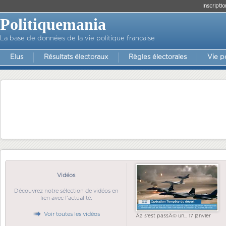
Inscriptio
Politiquemania
La base de données de la vie politique française
Elus
Résultats électoraux
Règles électorales
Vie p
Vidéos
Découvrez notre sélection de vidéos en
lien avec l'actualité.
Voir toutes les vidéos
Ãa s'est passÃ© un... 17 janvier