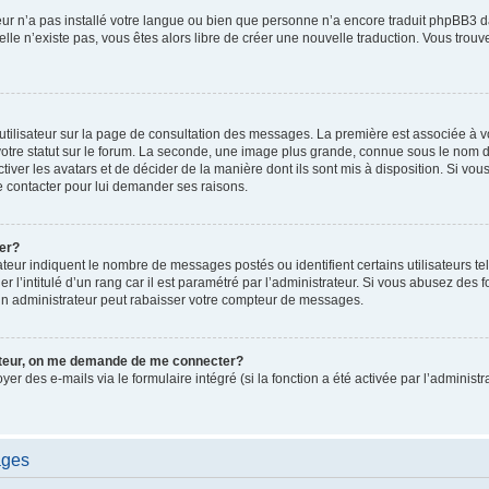
ateur n’a pas installé votre langue ou bien que personne n’a encore traduit phpBB
i elle n’existe pas, vous êtes alors libre de créer une nouvelle traduction. Vous trou
utilisateur sur la page de consultation des messages. La première est associée à v
tre statut sur le forum. La seconde, une image plus grande, connue sous le nom d
ctiver les avatars et de décider de la manière dont ils sont mis à disposition. Si vous
e contacter pour lui demander ses raisons.
er?
teur indiquent le nombre de messages postés ou identifient certains utilisateurs te
r l’intitulé d’un rang car il est paramétré par l’administrateur. Si vous abusez de
un administrateur peut rabaisser votre compteur de messages.
sateur, on me demande de me connecter?
oyer des e-mails via le formulaire intégré (si la fonction a été activée par l’admini
ages