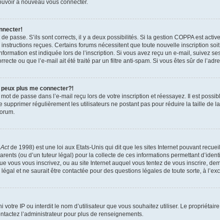
 pouvoir à nouveau vous connecter.
nnecter!
t de passe. S’ils sont corrects, il y a deux possibilités. Si la gestion COPPA est act
es instructions reçues. Certains forums nécessitent que toute nouvelle inscription s
formation est indiquée lors de l’inscription. Si vous avez reçu un e-mail, suivez ses
ecte ou que l’e-mail ait été traité par un filtre anti-spam. Si vous êtes sûr de l’adr
e peux plus me connecter?!
mot de passe dans l’e-mail reçu lors de votre inscription et réessayez. Il est possib
de supprimer régulièrement les utilisateurs ne postant pas pour réduire la taille de 
forum.
 Act
de 1998) est une loi aux Etats-Unis qui dit que les sites Internet pouvant recue
rents (ou d’un tuteur légal) pour la collecte de ces informations permettant d’iden
que vous vous inscrivez, ou au site Internet auquel vous tentez de vous inscrire, 
 légal et ne saurait être contactée pour des questions légales de toute sorte, à l’e
nni votre IP ou interdit le nom d’utilisateur que vous souhaitez utiliser. Le propriéta
ntactez l’administrateur pour plus de renseignements.