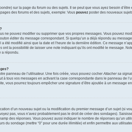
ndre) sur la page du forum ou des sujets. Il se peut que vous ayez besoin d’être 
s pages des forums et des sujets, exemple: Vous
pouvez
poster des nouveaux sujet
?
vous ne pouvez modifier ou supprimer que vos propres messages. Vous pouvez mod
 bouton
éditer
du message correspondant. Si quelqu’un a déjà répondu au message, u
’il a été modifié ainsi que la date et l’heure de la dernière édition. Ce message n’
 ont la possibilité de laisser une note indiquant qu’ils ont modifié le message. Not
y a répondu.
ages?
tre panneau de l’utilisateur. Une fois créée, vous pouvez cocher
Attacher sa signa
ut à tous vos messages en activant la case correspondante dans le panneau de l’ut
suite, vous pourrez toujours empêcher une signature d’être ajoutée à un message e
blication d’un nouveau sujet ou la modification du premier message d’un sujet (si vou
 voyez pas, vous n’avez probablement pas le droit de créer des sondages). Saisisse
champ des réponses. Vous pouvez aussi indiquer le nombre de réponses qu’un utilis
 jours du sondage (mettre “0” pour une durée illimitée) et enfin permettre aux utilisate