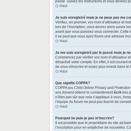
passe
. Suivez les instructions et vous devriez
Haut
Je suis enregistré mais je ne peux pas me co
Vérifiez, en premier, vos nom d’utilisateur et mo
lors de l’inscription, vous devrez alors suivre l
avant que vous puissiez vous connecter. Cette in
il se peut que vous ayez fourni une adresse incorr
Haut
Je me suis enregistré par le passé mais je n
Commencez par vérifier vos nom d’utilisateur et 
désactivé votre compte. En effet, il est courant 
de vous réinscrire et soyez plus investi dans le 
Haut
Que signifie COPPA?
COPPA (ou
Child Online Privacy and Protection
ans doivent obtenir le consentement
écrit
des pa
n’êtes pas sûr que cela s’applique à vous, lors
l’équipe du forum ne peut pas fournir de conseil
Haut
Pourquoi ne puis-je pas m’inscrire?
Il est possible que le propriétaire du site ait ba
l’inscription pour en empêcher de nouvelles. Co