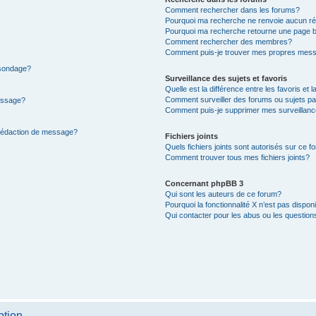
Comment rechercher dans les forums?
Pourquoi ma recherche ne renvoie aucun ré
Pourquoi ma recherche retourne une page b
Comment rechercher des membres?
Comment puis-je trouver mes propres mess
 sondage?
Surveillance des sujets et favoris
Quelle est la différence entre les favoris et l
Comment surveiller des forums ou sujets par
message?
Comment puis-je supprimer mes surveillanc
 rédaction de message?
Fichiers joints
Quels fichiers joints sont autorisés sur ce f
Comment trouver tous mes fichiers joints?
Concernant phpBB 3
Qui sont les auteurs de ce forum?
Pourquoi la fonctionnalité X n’est pas dispon
Qui contacter pour les abus ou les questio
ption