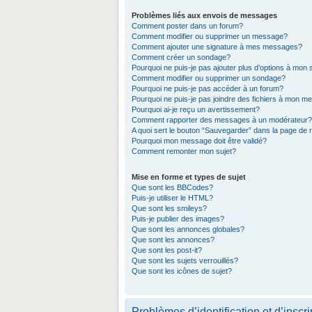
Problèmes liés aux envois de messages
Comment poster dans un forum?
Comment modifier ou supprimer un message?
Comment ajouter une signature à mes messages?
Comment créer un sondage?
Pourquoi ne puis-je pas ajouter plus d’options à mon
Comment modifier ou supprimer un sondage?
Pourquoi ne puis-je pas accéder à un forum?
Pourquoi ne puis-je pas joindre des fichiers à mon 
Pourquoi ai-je reçu un avertissement?
Comment rapporter des messages à un modérateur?
A quoi sert le bouton “Sauvegarder” dans la page de
Pourquoi mon message doit être validé?
Comment remonter mon sujet?
Mise en forme et types de sujet
Que sont les BBCodes?
Puis-je utiliser le HTML?
Que sont les smileys?
Puis-je publier des images?
Que sont les annonces globales?
Que sont les annonces?
Que sont les post-it?
Que sont les sujets verrouillés?
Que sont les icônes de sujet?
Problèmes d’identification et d’inscri