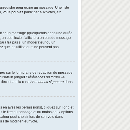
enregistré pour écrire un message. Une liste
s, Vous
pouvez
participer aux votes, etc.
ifier un message (quelquefois dans une durée
n petit texte s’affichera en bas du message
apparaîtra pas si un modérateur ou un
ez que les utilisateurs ne peuvent pas
ture
sur le formulaire de rédaction de message.
ilisateur (onglet
Préférences du forum -->
n décochant la case
Attacher sa signature
dans
s en avez les permissions), cliquez sur l’onglet
z le titre du sondage et au moins deux options
ateur peut choisir lors de son vote dans
urs de modifier leur vote.