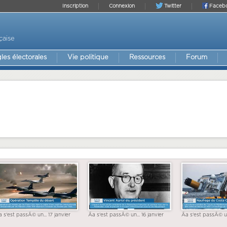
Inscription
Connexion
Twitter
Faceb
çaise
les électorales
Vie politique
Ressources
Forum
a s'est passÃ© un... 17 janvier
Ãa s'est passÃ© un... 16 janvier
Ãa s'est passÃ© un