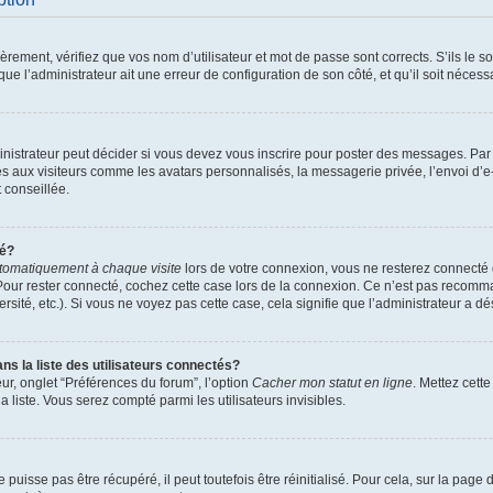
ement, vérifiez que vos nom d’utilisateur et mot de passe sont corrects. S’ils le son
ue l’administrateur ait une erreur de configuration de son côté, et qu’il soit nécessa
istrateur peut décider si vous devez vous inscrire pour poster des messages. Par ai
es aux visiteurs comme les avatars personnalisés, la messagerie privée, l’envoi d’
t conseillée.
té?
tomatiquement à chaque visite
lors de votre connexion, vous ne resterez connect
Pour rester connecté, cochez cette case lors de la connexion. Ce n’est pas recomma
sité, etc.). Si vous ne voyez pas cette case, cela signifie que l’administrateur a dés
 la liste des utilisateurs connectés?
ur, onglet “Préférences du forum”, l’option
Cacher mon statut en ligne
. Mettez cett
 liste. Vous serez compté parmi les utilisateurs invisibles.
uisse pas être récupéré, il peut toutefois être réinitialisé. Pour cela, sur la page