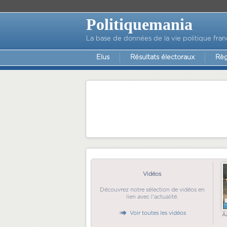
Politiquemania
La base de données de la vie politique fran
Elus
Résultats électoraux
Règ
Vidéos
Découvrez notre sélection de vidéos en
lien avec l'actualité.
Voir toutes les vidéos
Ã