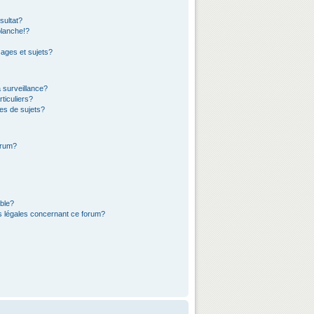
sultat?
lanche!?
ages et sujets?
a surveillance?
ticuliers?
es de sujets?
orum?
ible?
ns légales concernant ce forum?