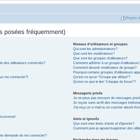
Règles 
ns posées fréquemment)
Niveaux d’utilisateurs et groupes
Qui sont les administrateurs?
Que sont les modérateurs?
Que sont les groupes d’utilisateurs?
e des utilisateurs connectés?
Comment adhérer à un groupe d’utilisateurs
Comment devenir modérateur de groupe?
!
Pourquoi certains groupes d’utilisateurs app
plus me connecter?!
Qu’est-ce qu’un “Groupe par défaut”?
Qu’est-ce que le lien “L’équipe du forum”?
Messagerie privée
Je ne peux pas envoyer de messages privé
Je reçois sans arrêt des messages indésira
J’ai reçu un e-mail ou un courrier abusif d’un
incorrecte!
Amis et ignorés
Que sont mes listes d’amis et d’ignorés?
Comment puis-je ajouter/supprimer des utilis
on me demande de me connecter?
Recherche dans les forums