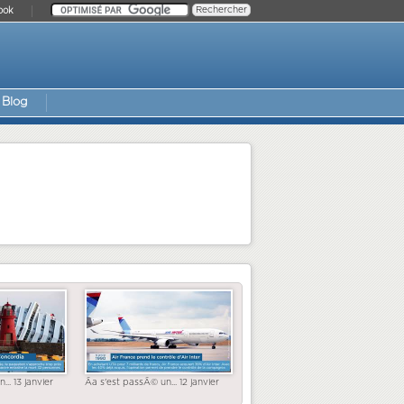
ook
Blog
... 13 janvier
Ãa s'est passÃ© un... 12 janvier