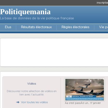
Inscriptio
Politiquemania
La base de données de la vie politique française
Elus
Résultats électoraux
Règles électorales
Vie p
Vidéos
Découvrez notre sélection de vidéos en
lien avec l'actualité.
Voir toutes les vidéos
Ãa s'est passÃ© un... 17 janvier