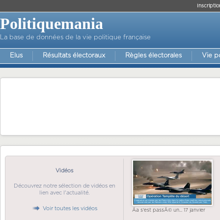
Inscriptio
Politiquemania
La base de données de la vie politique française
Elus
Résultats électoraux
Règles électorales
Vie p
Vidéos
Découvrez notre sélection de vidéos en
lien avec l'actualité.
Voir toutes les vidéos
Ãa s'est passÃ© un... 17 janvier