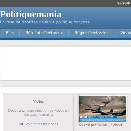
Inscriptio
Politiquemania
La base de données de la vie politique française
Elus
Résultats électoraux
Règles électorales
Vie p
Vidéos
Découvrez notre sélection de vidéos en
lien avec l'actualité.
Voir toutes les vidéos
Ãa s'est passÃ© un... 17 janvier