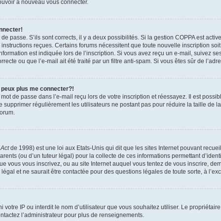
 pouvoir à nouveau vous connecter.
nnecter!
t de passe. S’ils sont corrects, il y a deux possibilités. Si la gestion COPPA est act
es instructions reçues. Certains forums nécessitent que toute nouvelle inscription s
formation est indiquée lors de l’inscription. Si vous avez reçu un e-mail, suivez ses
ecte ou que l’e-mail ait été traité par un filtre anti-spam. Si vous êtes sûr de l’adr
e peux plus me connecter?!
mot de passe dans l’e-mail reçu lors de votre inscription et réessayez. Il est possib
de supprimer régulièrement les utilisateurs ne postant pas pour réduire la taille de 
forum.
 Act
de 1998) est une loi aux Etats-Unis qui dit que les sites Internet pouvant recue
rents (ou d’un tuteur légal) pour la collecte de ces informations permettant d’iden
que vous vous inscrivez, ou au site Internet auquel vous tentez de vous inscrire, 
 légal et ne saurait être contactée pour des questions légales de toute sorte, à l’e
nni votre IP ou interdit le nom d’utilisateur que vous souhaitez utiliser. Le propriéta
ntactez l’administrateur pour plus de renseignements.