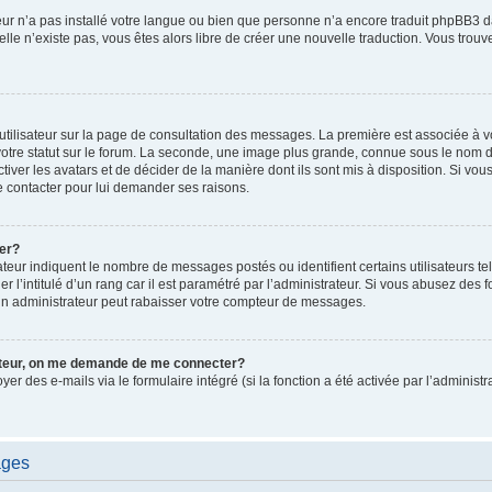
ateur n’a pas installé votre langue ou bien que personne n’a encore traduit phpBB
i elle n’existe pas, vous êtes alors libre de créer une nouvelle traduction. Vous trou
utilisateur sur la page de consultation des messages. La première est associée à v
tre statut sur le forum. La seconde, une image plus grande, connue sous le nom d
ctiver les avatars et de décider de la manière dont ils sont mis à disposition. Si vous
e contacter pour lui demander ses raisons.
er?
teur indiquent le nombre de messages postés ou identifient certains utilisateurs te
r l’intitulé d’un rang car il est paramétré par l’administrateur. Si vous abusez de
un administrateur peut rabaisser votre compteur de messages.
sateur, on me demande de me connecter?
oyer des e-mails via le formulaire intégré (si la fonction a été activée par l’admini
ages