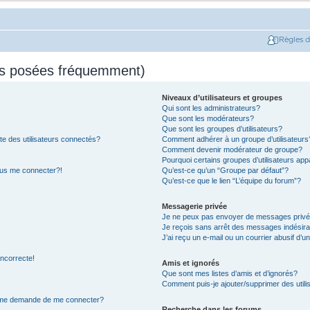
Règles 
ns posées fréquemment)
Niveaux d’utilisateurs et groupes
Qui sont les administrateurs?
Que sont les modérateurs?
Que sont les groupes d’utilisateurs?
e des utilisateurs connectés?
Comment adhérer à un groupe d’utilisateurs
Comment devenir modérateur de groupe?
!
Pourquoi certains groupes d’utilisateurs app
plus me connecter?!
Qu’est-ce qu’un “Groupe par défaut”?
Qu’est-ce que le lien “L’équipe du forum”?
Messagerie privée
Je ne peux pas envoyer de messages privé
Je reçois sans arrêt des messages indésira
J’ai reçu un e-mail ou un courrier abusif d’un
incorrecte!
Amis et ignorés
Que sont mes listes d’amis et d’ignorés?
Comment puis-je ajouter/supprimer des utilis
on me demande de me connecter?
Recherche dans les forums