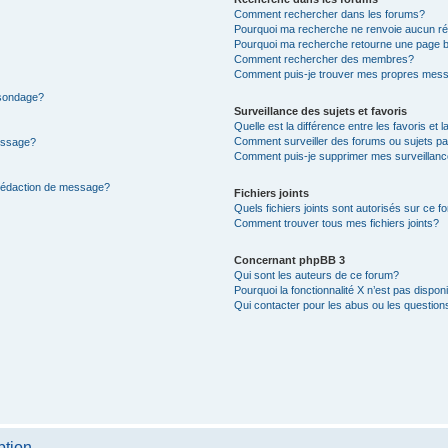
Comment rechercher dans les forums?
Pourquoi ma recherche ne renvoie aucun ré
Pourquoi ma recherche retourne une page b
Comment rechercher des membres?
Comment puis-je trouver mes propres mess
 sondage?
Surveillance des sujets et favoris
Quelle est la différence entre les favoris et l
Comment surveiller des forums ou sujets par
message?
Comment puis-je supprimer mes surveillanc
 rédaction de message?
Fichiers joints
Quels fichiers joints sont autorisés sur ce f
Comment trouver tous mes fichiers joints?
Concernant phpBB 3
Qui sont les auteurs de ce forum?
Pourquoi la fonctionnalité X n’est pas dispon
Qui contacter pour les abus ou les questio
ption