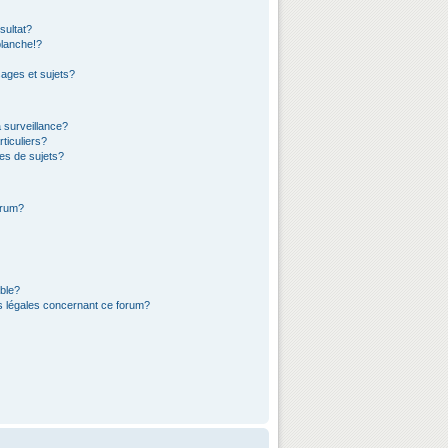
sultat?
lanche!?
ages et sujets?
a surveillance?
ticuliers?
es de sujets?
orum?
ible?
ns légales concernant ce forum?