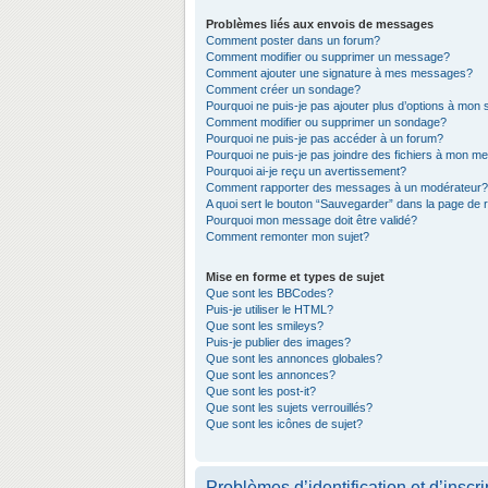
Problèmes liés aux envois de messages
Comment poster dans un forum?
Comment modifier ou supprimer un message?
Comment ajouter une signature à mes messages?
Comment créer un sondage?
Pourquoi ne puis-je pas ajouter plus d’options à mon
Comment modifier ou supprimer un sondage?
Pourquoi ne puis-je pas accéder à un forum?
Pourquoi ne puis-je pas joindre des fichiers à mon 
Pourquoi ai-je reçu un avertissement?
Comment rapporter des messages à un modérateur?
A quoi sert le bouton “Sauvegarder” dans la page de
Pourquoi mon message doit être validé?
Comment remonter mon sujet?
Mise en forme et types de sujet
Que sont les BBCodes?
Puis-je utiliser le HTML?
Que sont les smileys?
Puis-je publier des images?
Que sont les annonces globales?
Que sont les annonces?
Que sont les post-it?
Que sont les sujets verrouillés?
Que sont les icônes de sujet?
Problèmes d’identification et d’inscri