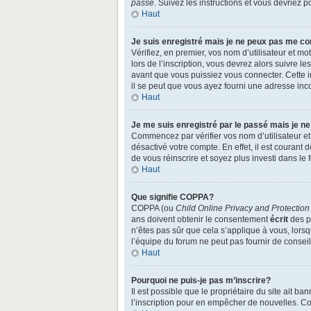
passe
. Suivez les instructions et vous devriez
Haut
Je suis enregistré mais je ne peux pas me co
Vérifiez, en premier, vos nom d’utilisateur et mo
lors de l’inscription, vous devrez alors suivre l
avant que vous puissiez vous connecter. Cette in
il se peut que vous ayez fourni une adresse incorr
Haut
Je me suis enregistré par le passé mais je n
Commencez par vérifier vos nom d’utilisateur et 
désactivé votre compte. En effet, il est courant 
de vous réinscrire et soyez plus investi dans le 
Haut
Que signifie COPPA?
COPPA (ou
Child Online Privacy and Protection
ans doivent obtenir le consentement
écrit
des pa
n’êtes pas sûr que cela s’applique à vous, lors
l’équipe du forum ne peut pas fournir de conseil
Haut
Pourquoi ne puis-je pas m’inscrire?
Il est possible que le propriétaire du site ait ba
l’inscription pour en empêcher de nouvelles. Co