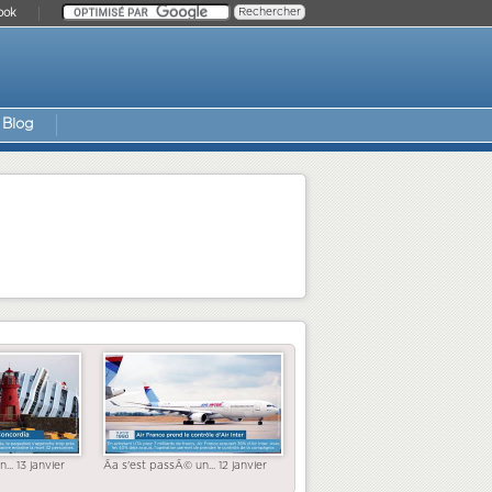
ook
Blog
... 13 janvier
Ãa s'est passÃ© un... 12 janvier