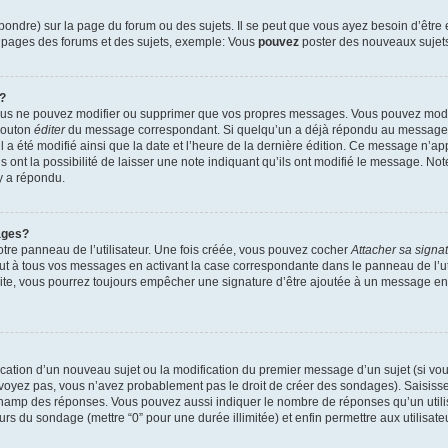
ndre) sur la page du forum ou des sujets. Il se peut que vous ayez besoin d’être 
s pages des forums et des sujets, exemple: Vous
pouvez
poster des nouveaux sujet
?
vous ne pouvez modifier ou supprimer que vos propres messages. Vous pouvez mod
 bouton
éditer
du message correspondant. Si quelqu’un a déjà répondu au message, u
’il a été modifié ainsi que la date et l’heure de la dernière édition. Ce message n’
 ont la possibilité de laisser une note indiquant qu’ils ont modifié le message. Not
y a répondu.
ages?
tre panneau de l’utilisateur. Une fois créée, vous pouvez cocher
Attacher sa signa
ut à tous vos messages en activant la case correspondante dans le panneau de l’ut
suite, vous pourrez toujours empêcher une signature d’être ajoutée à un message e
blication d’un nouveau sujet ou la modification du premier message d’un sujet (si vou
 voyez pas, vous n’avez probablement pas le droit de créer des sondages). Saisisse
champ des réponses. Vous pouvez aussi indiquer le nombre de réponses qu’un utilis
 jours du sondage (mettre “0” pour une durée illimitée) et enfin permettre aux utilisate