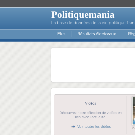
Politiquemania
La base de données de la vie politique fran
Elus
Résultats électoraux
Règ
Vidéos
Découvrez notre sélection de vidéos en
lien avec l'actualité.
Voir toutes les vidéos
Ã