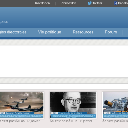
Inscription
Connexion
Twitter
Faceb
çaise
les électorales
Vie politique
Ressources
Forum
a s'est passÃ© un... 17 janvier
Ãa s'est passÃ© un... 16 janvier
Ãa s'est passÃ© un