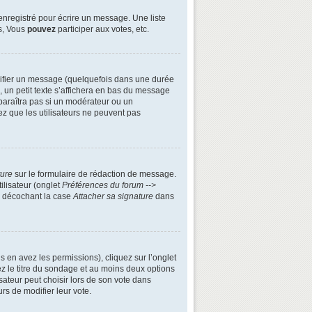
enregistré pour écrire un message. Une liste
s, Vous
pouvez
participer aux votes, etc.
ifier un message (quelquefois dans une durée
n petit texte s’affichera en bas du message
apparaîtra pas si un modérateur ou un
ez que les utilisateurs ne peuvent pas
ture
sur le formulaire de rédaction de message.
ilisateur (onglet
Préférences du forum -->
n décochant la case
Attacher sa signature
dans
s en avez les permissions), cliquez sur l’onglet
z le titre du sondage et au moins deux options
ateur peut choisir lors de son vote dans
urs de modifier leur vote.