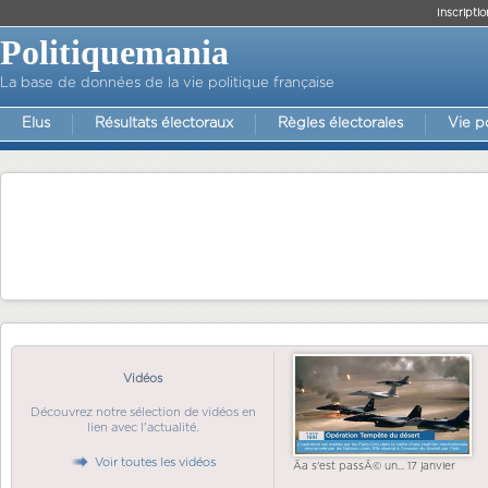
Inscriptio
Politiquemania
La base de données de la vie politique française
Elus
Résultats électoraux
Règles électorales
Vie p
Vidéos
Découvrez notre sélection de vidéos en
lien avec l'actualité.
Voir toutes les vidéos
Ãa s'est passÃ© un... 17 janvier