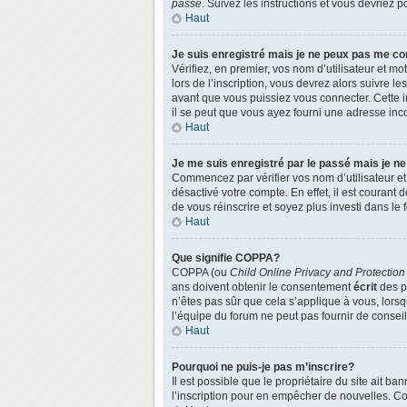
passe
. Suivez les instructions et vous devriez
Haut
Je suis enregistré mais je ne peux pas me co
Vérifiez, en premier, vos nom d’utilisateur et mo
lors de l’inscription, vous devrez alors suivre l
avant que vous puissiez vous connecter. Cette in
il se peut que vous ayez fourni une adresse incorr
Haut
Je me suis enregistré par le passé mais je n
Commencez par vérifier vos nom d’utilisateur et 
désactivé votre compte. En effet, il est courant 
de vous réinscrire et soyez plus investi dans le 
Haut
Que signifie COPPA?
COPPA (ou
Child Online Privacy and Protection
ans doivent obtenir le consentement
écrit
des pa
n’êtes pas sûr que cela s’applique à vous, lors
l’équipe du forum ne peut pas fournir de conseil
Haut
Pourquoi ne puis-je pas m’inscrire?
Il est possible que le propriétaire du site ait ba
l’inscription pour en empêcher de nouvelles. Co