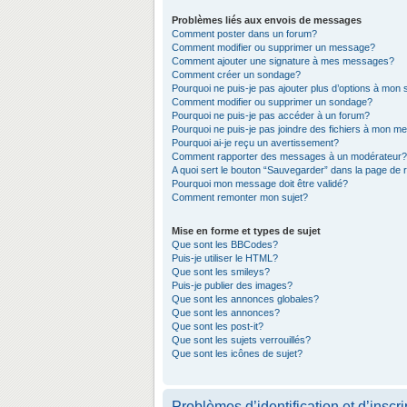
Problèmes liés aux envois de messages
Comment poster dans un forum?
Comment modifier ou supprimer un message?
Comment ajouter une signature à mes messages?
Comment créer un sondage?
Pourquoi ne puis-je pas ajouter plus d’options à mon
Comment modifier ou supprimer un sondage?
Pourquoi ne puis-je pas accéder à un forum?
Pourquoi ne puis-je pas joindre des fichiers à mon 
Pourquoi ai-je reçu un avertissement?
Comment rapporter des messages à un modérateur?
A quoi sert le bouton “Sauvegarder” dans la page de
Pourquoi mon message doit être validé?
Comment remonter mon sujet?
Mise en forme et types de sujet
Que sont les BBCodes?
Puis-je utiliser le HTML?
Que sont les smileys?
Puis-je publier des images?
Que sont les annonces globales?
Que sont les annonces?
Que sont les post-it?
Que sont les sujets verrouillés?
Que sont les icônes de sujet?
Problèmes d’identification et d’inscri