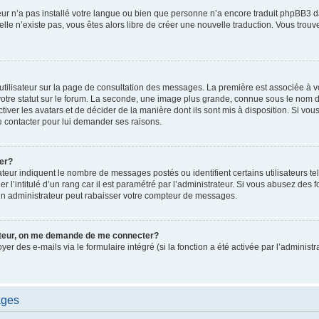
ateur n’a pas installé votre langue ou bien que personne n’a encore traduit phpBB
i elle n’existe pas, vous êtes alors libre de créer une nouvelle traduction. Vous trou
utilisateur sur la page de consultation des messages. La première est associée à v
tre statut sur le forum. La seconde, une image plus grande, connue sous le nom d
ctiver les avatars et de décider de la manière dont ils sont mis à disposition. Si vous
e contacter pour lui demander ses raisons.
er?
teur indiquent le nombre de messages postés ou identifient certains utilisateurs te
r l’intitulé d’un rang car il est paramétré par l’administrateur. Si vous abusez de
un administrateur peut rabaisser votre compteur de messages.
sateur, on me demande de me connecter?
oyer des e-mails via le formulaire intégré (si la fonction a été activée par l’admini
ages