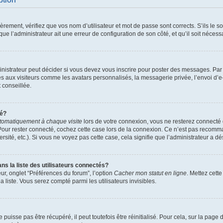
ement, vérifiez que vos nom d’utilisateur et mot de passe sont corrects. S’ils le son
ue l’administrateur ait une erreur de configuration de son côté, et qu’il soit nécessa
istrateur peut décider si vous devez vous inscrire pour poster des messages. Par ai
es aux visiteurs comme les avatars personnalisés, la messagerie privée, l’envoi d’
t conseillée.
té?
tomatiquement à chaque visite
lors de votre connexion, vous ne resterez connect
Pour rester connecté, cochez cette case lors de la connexion. Ce n’est pas recomma
sité, etc.). Si vous ne voyez pas cette case, cela signifie que l’administrateur a dés
 la liste des utilisateurs connectés?
ur, onglet “Préférences du forum”, l’option
Cacher mon statut en ligne
. Mettez cett
 liste. Vous serez compté parmi les utilisateurs invisibles.
uisse pas être récupéré, il peut toutefois être réinitialisé. Pour cela, sur la page