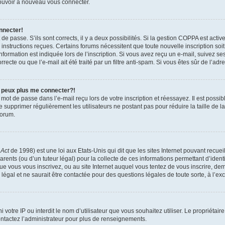
 pouvoir à nouveau vous connecter.
nnecter!
t de passe. S’ils sont corrects, il y a deux possibilités. Si la gestion COPPA est act
es instructions reçues. Certains forums nécessitent que toute nouvelle inscription s
formation est indiquée lors de l’inscription. Si vous avez reçu un e-mail, suivez ses
ecte ou que l’e-mail ait été traité par un filtre anti-spam. Si vous êtes sûr de l’adr
e peux plus me connecter?!
mot de passe dans l’e-mail reçu lors de votre inscription et réessayez. Il est possib
de supprimer régulièrement les utilisateurs ne postant pas pour réduire la taille de 
forum.
 Act
de 1998) est une loi aux Etats-Unis qui dit que les sites Internet pouvant recue
rents (ou d’un tuteur légal) pour la collecte de ces informations permettant d’iden
que vous vous inscrivez, ou au site Internet auquel vous tentez de vous inscrire, 
 légal et ne saurait être contactée pour des questions légales de toute sorte, à l’e
nni votre IP ou interdit le nom d’utilisateur que vous souhaitez utiliser. Le propriéta
ntactez l’administrateur pour plus de renseignements.