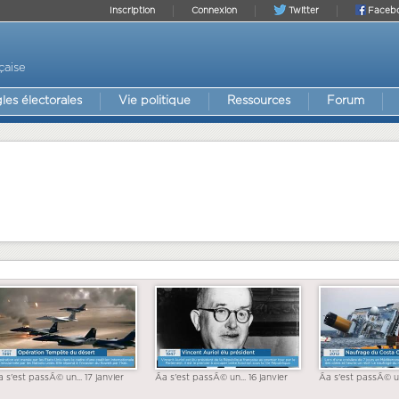
Inscription
Connexion
Twitter
Faceb
çaise
les électorales
Vie politique
Ressources
Forum
a s'est passÃ© un... 17 janvier
Ãa s'est passÃ© un... 16 janvier
Ãa s'est passÃ© un