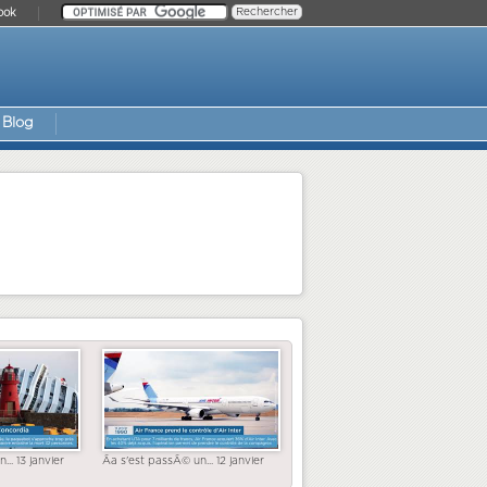
ook
Blog
... 13 janvier
Ãa s'est passÃ© un... 12 janvier