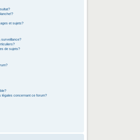
sultat?
lanche!?
ages et sujets?
a surveillance?
ticuliers?
es de sujets?
orum?
ible?
ns légales concernant ce forum?