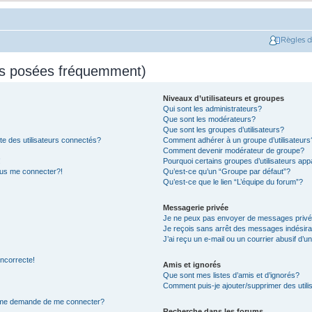
Règles 
ns posées fréquemment)
Niveaux d’utilisateurs et groupes
Qui sont les administrateurs?
Que sont les modérateurs?
Que sont les groupes d’utilisateurs?
e des utilisateurs connectés?
Comment adhérer à un groupe d’utilisateurs
Comment devenir modérateur de groupe?
!
Pourquoi certains groupes d’utilisateurs app
plus me connecter?!
Qu’est-ce qu’un “Groupe par défaut”?
Qu’est-ce que le lien “L’équipe du forum”?
Messagerie privée
Je ne peux pas envoyer de messages privé
Je reçois sans arrêt des messages indésira
J’ai reçu un e-mail ou un courrier abusif d’un
incorrecte!
Amis et ignorés
Que sont mes listes d’amis et d’ignorés?
Comment puis-je ajouter/supprimer des utilis
on me demande de me connecter?
Recherche dans les forums