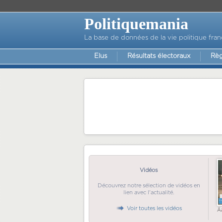
Politiquemania
La base de données de la vie politique fran
Elus
Résultats électoraux
Règ
Vidéos
Découvrez notre sélection de vidéos en
lien avec l'actualité.
Voir toutes les vidéos
Ã