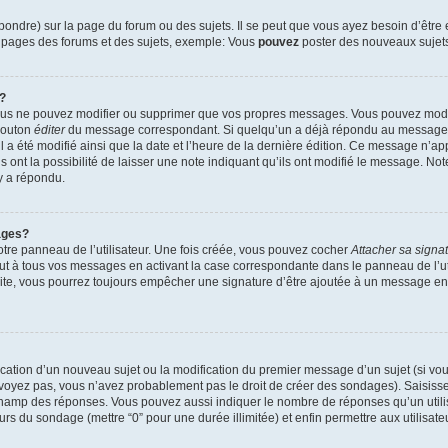
ndre) sur la page du forum ou des sujets. Il se peut que vous ayez besoin d’être 
s pages des forums et des sujets, exemple: Vous
pouvez
poster des nouveaux sujet
?
vous ne pouvez modifier ou supprimer que vos propres messages. Vous pouvez mod
 bouton
éditer
du message correspondant. Si quelqu’un a déjà répondu au message, u
’il a été modifié ainsi que la date et l’heure de la dernière édition. Ce message n’
 ont la possibilité de laisser une note indiquant qu’ils ont modifié le message. Not
y a répondu.
ages?
tre panneau de l’utilisateur. Une fois créée, vous pouvez cocher
Attacher sa signa
ut à tous vos messages en activant la case correspondante dans le panneau de l’ut
suite, vous pourrez toujours empêcher une signature d’être ajoutée à un message e
blication d’un nouveau sujet ou la modification du premier message d’un sujet (si vou
 voyez pas, vous n’avez probablement pas le droit de créer des sondages). Saisisse
champ des réponses. Vous pouvez aussi indiquer le nombre de réponses qu’un utilis
 jours du sondage (mettre “0” pour une durée illimitée) et enfin permettre aux utilisate