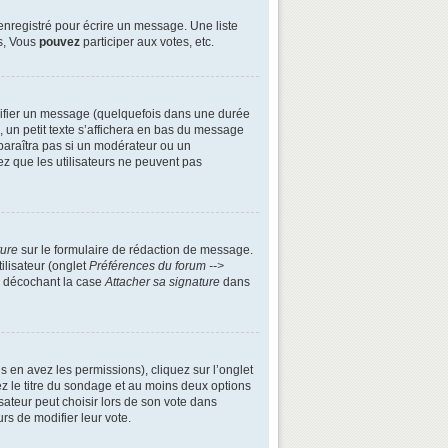
enregistré pour écrire un message. Une liste
s, Vous
pouvez
participer aux votes, etc.
ifier un message (quelquefois dans une durée
n petit texte s’affichera en bas du message
apparaîtra pas si un modérateur ou un
ez que les utilisateurs ne peuvent pas
ture
sur le formulaire de rédaction de message.
ilisateur (onglet
Préférences du forum -->
n décochant la case
Attacher sa signature
dans
s en avez les permissions), cliquez sur l’onglet
z le titre du sondage et au moins deux options
ateur peut choisir lors de son vote dans
urs de modifier leur vote.