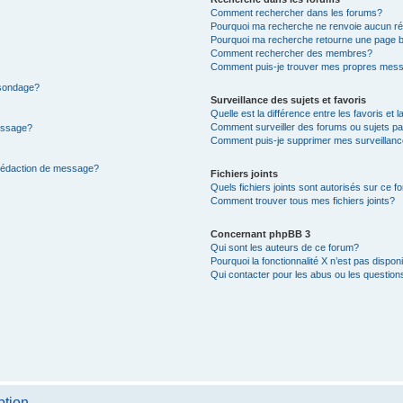
Comment rechercher dans les forums?
Pourquoi ma recherche ne renvoie aucun ré
Pourquoi ma recherche retourne une page b
Comment rechercher des membres?
Comment puis-je trouver mes propres mess
 sondage?
Surveillance des sujets et favoris
Quelle est la différence entre les favoris et l
Comment surveiller des forums ou sujets par
message?
Comment puis-je supprimer mes surveillanc
 rédaction de message?
Fichiers joints
Quels fichiers joints sont autorisés sur ce f
Comment trouver tous mes fichiers joints?
Concernant phpBB 3
Qui sont les auteurs de ce forum?
Pourquoi la fonctionnalité X n’est pas dispon
Qui contacter pour les abus ou les questio
ption