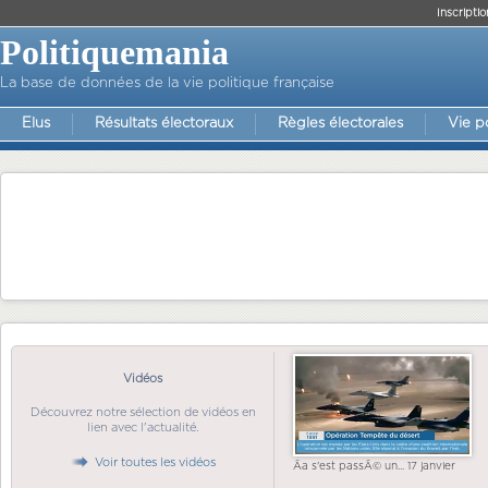
Inscriptio
Politiquemania
La base de données de la vie politique française
Elus
Résultats électoraux
Règles électorales
Vie p
Vidéos
Découvrez notre sélection de vidéos en
lien avec l'actualité.
Voir toutes les vidéos
Ãa s'est passÃ© un... 17 janvier