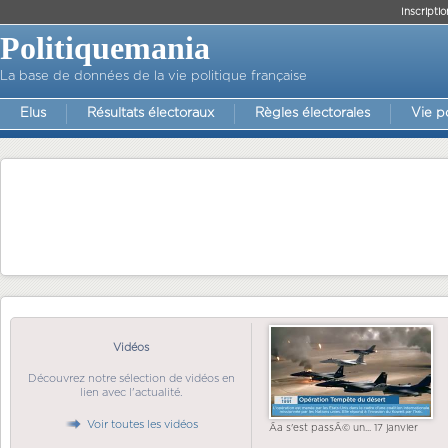
Inscriptio
Politiquemania
La base de données de la vie politique française
Elus
Résultats électoraux
Règles électorales
Vie p
Vidéos
Découvrez notre sélection de vidéos en
lien avec l'actualité.
Voir toutes les vidéos
Ãa s'est passÃ© un... 17 janvier