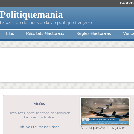
Inscriptio
Politiquemania
La base de données de la vie politique française
Elus
Résultats électoraux
Règles électorales
Vie p
Vidéos
Découvrez notre sélection de vidéos en
lien avec l'actualité.
Voir toutes les vidéos
Ãa s'est passÃ© un... 17 janvier