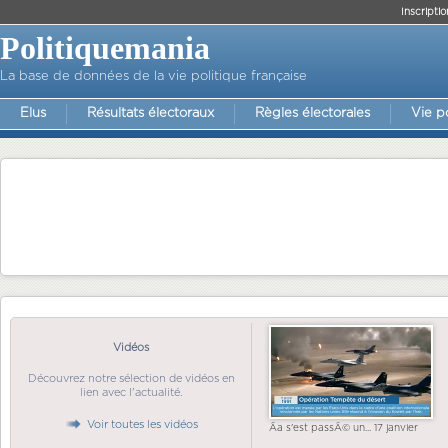
Inscriptio
Politiquemania
La base de données de la vie politique française
Elus
Résultats électoraux
Règles électorales
Vie p
Vidéos
Découvrez notre sélection de vidéos en
lien avec l'actualité.
Voir toutes les vidéos
Ãa s'est passÃ© un... 17 janvier