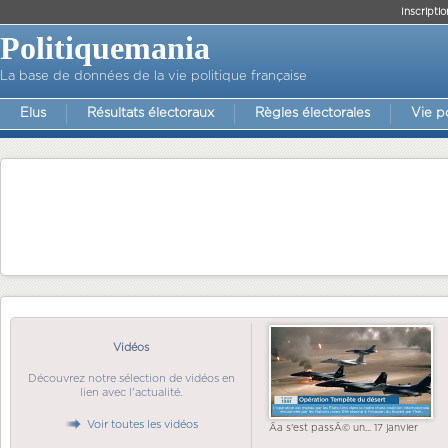
Inscriptio
Politiquemania
La base de données de la vie politique française
Elus
Résultats électoraux
Règles électorales
Vie p
Vidéos
Découvrez notre sélection de vidéos en
lien avec l'actualité.
Voir toutes les vidéos
Ãa s'est passÃ© un... 17 janvier