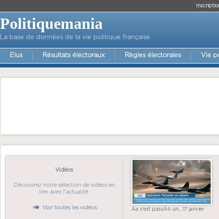
Inscriptio
Politiquemania
La base de données de la vie politique française
Elus
Résultats électoraux
Règles électorales
Vie p
Vidéos
Découvrez notre sélection de vidéos en
lien avec l'actualité.
Voir toutes les vidéos
Ãa s'est passÃ© un... 17 janvier