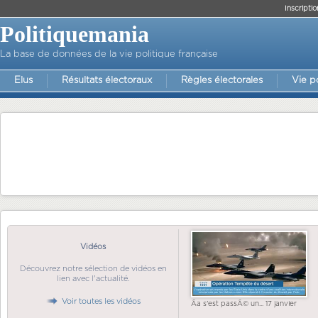
Inscriptio
Politiquemania
La base de données de la vie politique française
Elus
Résultats électoraux
Règles électorales
Vie p
Vidéos
Découvrez notre sélection de vidéos en
lien avec l'actualité.
Voir toutes les vidéos
Ãa s'est passÃ© un... 17 janvier