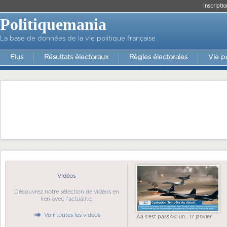
Inscriptio
Politiquemania
La base de données de la vie politique française
Elus
Résultats électoraux
Règles électorales
Vie p
Vidéos
Découvrez notre sélection de vidéos en
lien avec l'actualité.
Voir toutes les vidéos
Ãa s'est passÃ© un... 17 janvier