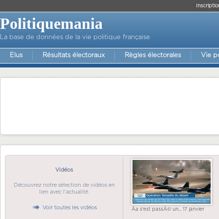
Inscriptio
Politiquemania
La base de données de la vie politique française
Elus
Résultats électoraux
Règles électorales
Vie p
Vidéos
Découvrez notre sélection de vidéos en
lien avec l'actualité.
Voir toutes les vidéos
Ãa s'est passÃ© un... 17 janvier