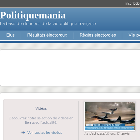
Inscriptio
Politiquemania
La base de données de la vie politique française
Elus
Résultats électoraux
Règles électorales
Vie p
Vidéos
Découvrez notre sélection de vidéos en
lien avec l'actualité.
Voir toutes les vidéos
Ãa s'est passÃ© un... 17 janvier