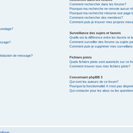
Comment rechercher dans les forums?
Pourquoi ma recherche ne renvoie aucun ré
Pourquoi ma recherche retourne une page b
Comment rechercher des membres?
Comment puis-je trouver mes propres mess
 sondage?
Surveillance des sujets et favoris
Quelle est la différence entre les favoris et l
Comment surveiller des forums ou sujets par
message?
Comment puis-je supprimer mes surveillanc
 rédaction de message?
Fichiers joints
Quels fichiers joints sont autorisés sur ce f
Comment trouver tous mes fichiers joints?
Concernant phpBB 3
Qui sont les auteurs de ce forum?
Pourquoi la fonctionnalité X n’est pas dispon
Qui contacter pour les abus ou les questio
ption