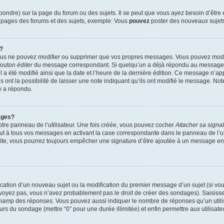
ndre) sur la page du forum ou des sujets. Il se peut que vous ayez besoin d’être 
s pages des forums et des sujets, exemple: Vous
pouvez
poster des nouveaux sujet
?
vous ne pouvez modifier ou supprimer que vos propres messages. Vous pouvez mod
 bouton
éditer
du message correspondant. Si quelqu’un a déjà répondu au message, u
’il a été modifié ainsi que la date et l’heure de la dernière édition. Ce message n’
 ont la possibilité de laisser une note indiquant qu’ils ont modifié le message. Not
y a répondu.
ages?
tre panneau de l’utilisateur. Une fois créée, vous pouvez cocher
Attacher sa signa
ut à tous vos messages en activant la case correspondante dans le panneau de l’ut
suite, vous pourrez toujours empêcher une signature d’être ajoutée à un message e
blication d’un nouveau sujet ou la modification du premier message d’un sujet (si vou
 voyez pas, vous n’avez probablement pas le droit de créer des sondages). Saisisse
champ des réponses. Vous pouvez aussi indiquer le nombre de réponses qu’un utilis
 jours du sondage (mettre “0” pour une durée illimitée) et enfin permettre aux utilisate