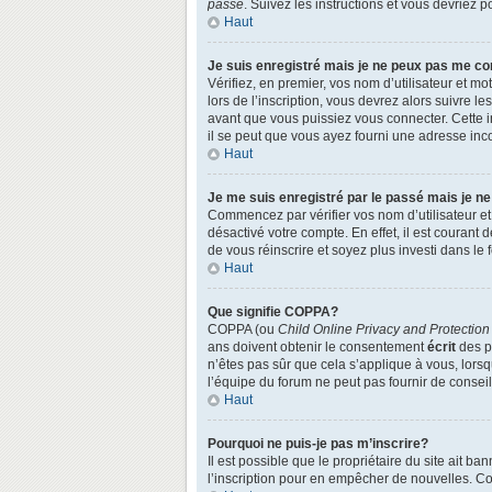
passe
. Suivez les instructions et vous devriez
Haut
Je suis enregistré mais je ne peux pas me co
Vérifiez, en premier, vos nom d’utilisateur et mo
lors de l’inscription, vous devrez alors suivre l
avant que vous puissiez vous connecter. Cette in
il se peut que vous ayez fourni une adresse incorr
Haut
Je me suis enregistré par le passé mais je n
Commencez par vérifier vos nom d’utilisateur et 
désactivé votre compte. En effet, il est courant 
de vous réinscrire et soyez plus investi dans le 
Haut
Que signifie COPPA?
COPPA (ou
Child Online Privacy and Protection
ans doivent obtenir le consentement
écrit
des pa
n’êtes pas sûr que cela s’applique à vous, lors
l’équipe du forum ne peut pas fournir de conseil
Haut
Pourquoi ne puis-je pas m’inscrire?
Il est possible que le propriétaire du site ait ba
l’inscription pour en empêcher de nouvelles. Co