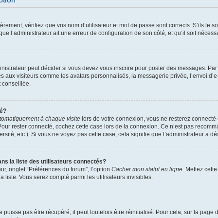
ement, vérifiez que vos nom d’utilisateur et mot de passe sont corrects. S’ils le son
ue l’administrateur ait une erreur de configuration de son côté, et qu’il soit nécessa
istrateur peut décider si vous devez vous inscrire pour poster des messages. Par ai
es aux visiteurs comme les avatars personnalisés, la messagerie privée, l’envoi d’
t conseillée.
té?
tomatiquement à chaque visite
lors de votre connexion, vous ne resterez connect
Pour rester connecté, cochez cette case lors de la connexion. Ce n’est pas recomma
sité, etc.). Si vous ne voyez pas cette case, cela signifie que l’administrateur a dés
 la liste des utilisateurs connectés?
ur, onglet “Préférences du forum”, l’option
Cacher mon statut en ligne
. Mettez cett
 liste. Vous serez compté parmi les utilisateurs invisibles.
uisse pas être récupéré, il peut toutefois être réinitialisé. Pour cela, sur la page