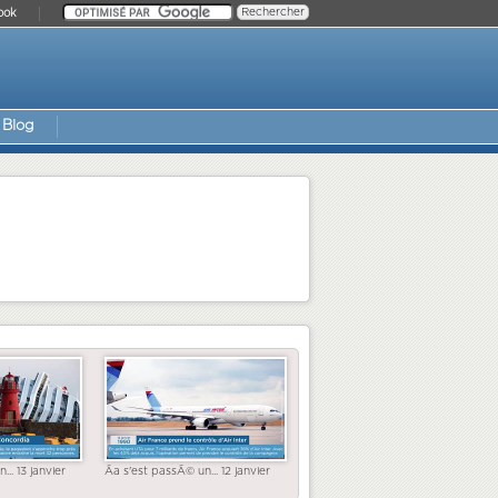
ook
Blog
... 13 janvier
Ãa s'est passÃ© un... 12 janvier