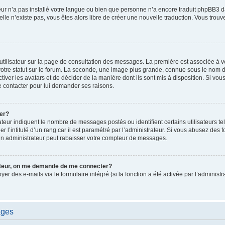
ateur n’a pas installé votre langue ou bien que personne n’a encore traduit phpBB
i elle n’existe pas, vous êtes alors libre de créer une nouvelle traduction. Vous trou
utilisateur sur la page de consultation des messages. La première est associée à v
tre statut sur le forum. La seconde, une image plus grande, connue sous le nom d
ctiver les avatars et de décider de la manière dont ils sont mis à disposition. Si vous
e contacter pour lui demander ses raisons.
er?
teur indiquent le nombre de messages postés ou identifient certains utilisateurs te
r l’intitulé d’un rang car il est paramétré par l’administrateur. Si vous abusez de
un administrateur peut rabaisser votre compteur de messages.
sateur, on me demande de me connecter?
oyer des e-mails via le formulaire intégré (si la fonction a été activée par l’admini
ages