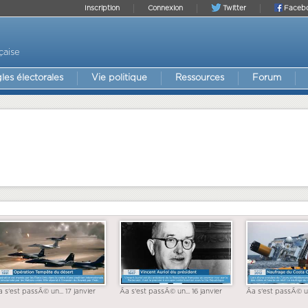
Inscription
Connexion
Twitter
Faceb
çaise
les électorales
Vie politique
Ressources
Forum
a s'est passÃ© un... 17 janvier
Ãa s'est passÃ© un... 16 janvier
Ãa s'est passÃ© un