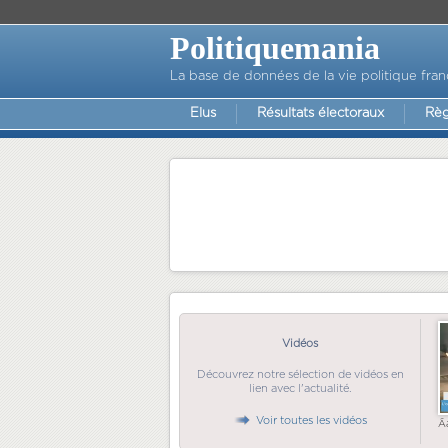
Politiquemania
La base de données de la vie politique fran
Elus
Résultats électoraux
Règ
Vidéos
Découvrez notre sélection de vidéos en
lien avec l'actualité.
Voir toutes les vidéos
Ã