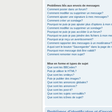
Problèmes liés aux envois de messages
Comment poster dans un forum?
Comment modifier ou supprimer un message?
Comment ajouter une signature à mes messages?
Comment créer un sondage?
Pourquoi ne puis-je pas ajouter plus d’options à mon
Comment modifier ou supprimer un sondage?
Pourquoi ne puis-je pas accéder à un forum?
Pourquoi ne puis-je pas joindre des fichiers à mon 
Pourquoi ai-je reçu un avertissement?
Comment rapporter des messages à un modérateur?
A quoi sert le bouton “Sauvegarder” dans la page de
Pourquoi mon message doit être validé?
Comment remonter mon sujet?
Mise en forme et types de sujet
Que sont les BBCodes?
Puis-je utiliser le HTML?
Que sont les smileys?
Puis-je publier des images?
Que sont les annonces globales?
Que sont les annonces?
Que sont les post-it?
Que sont les sujets verrouillés?
Que sont les icônes de sujet?
Problèmes d’identification et d’inscri