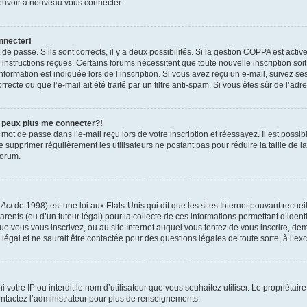
 pouvoir à nouveau vous connecter.
nnecter!
t de passe. S’ils sont corrects, il y a deux possibilités. Si la gestion COPPA est act
es instructions reçues. Certains forums nécessitent que toute nouvelle inscription s
formation est indiquée lors de l’inscription. Si vous avez reçu un e-mail, suivez ses
ecte ou que l’e-mail ait été traité par un filtre anti-spam. Si vous êtes sûr de l’adr
e peux plus me connecter?!
mot de passe dans l’e-mail reçu lors de votre inscription et réessayez. Il est possib
de supprimer régulièrement les utilisateurs ne postant pas pour réduire la taille de 
forum.
 Act
de 1998) est une loi aux Etats-Unis qui dit que les sites Internet pouvant recue
rents (ou d’un tuteur légal) pour la collecte de ces informations permettant d’iden
que vous vous inscrivez, ou au site Internet auquel vous tentez de vous inscrire, 
 légal et ne saurait être contactée pour des questions légales de toute sorte, à l’e
nni votre IP ou interdit le nom d’utilisateur que vous souhaitez utiliser. Le propriéta
ntactez l’administrateur pour plus de renseignements.