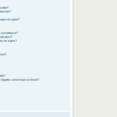
sultat?
lanche!?
ages et sujets?
a surveillance?
ticuliers?
es de sujets?
orum?
ible?
ns légales concernant ce forum?