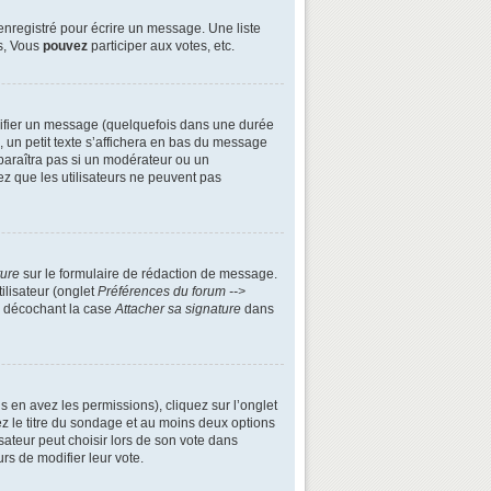
enregistré pour écrire un message. Une liste
s, Vous
pouvez
participer aux votes, etc.
ifier un message (quelquefois dans une durée
n petit texte s’affichera en bas du message
apparaîtra pas si un modérateur ou un
ez que les utilisateurs ne peuvent pas
ture
sur le formulaire de rédaction de message.
ilisateur (onglet
Préférences du forum -->
n décochant la case
Attacher sa signature
dans
s en avez les permissions), cliquez sur l’onglet
z le titre du sondage et au moins deux options
ateur peut choisir lors de son vote dans
urs de modifier leur vote.