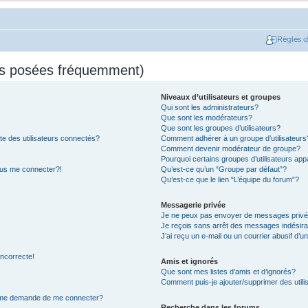
Règles 
ns posées fréquemment)
Niveaux d’utilisateurs et groupes
Qui sont les administrateurs?
Que sont les modérateurs?
Que sont les groupes d’utilisateurs?
e des utilisateurs connectés?
Comment adhérer à un groupe d’utilisateurs
Comment devenir modérateur de groupe?
!
Pourquoi certains groupes d’utilisateurs app
plus me connecter?!
Qu’est-ce qu’un “Groupe par défaut”?
Qu’est-ce que le lien “L’équipe du forum”?
Messagerie privée
Je ne peux pas envoyer de messages privé
Je reçois sans arrêt des messages indésira
J’ai reçu un e-mail ou un courrier abusif d’un
incorrecte!
Amis et ignorés
Que sont mes listes d’amis et d’ignorés?
Comment puis-je ajouter/supprimer des utilis
on me demande de me connecter?
Recherche dans les forums