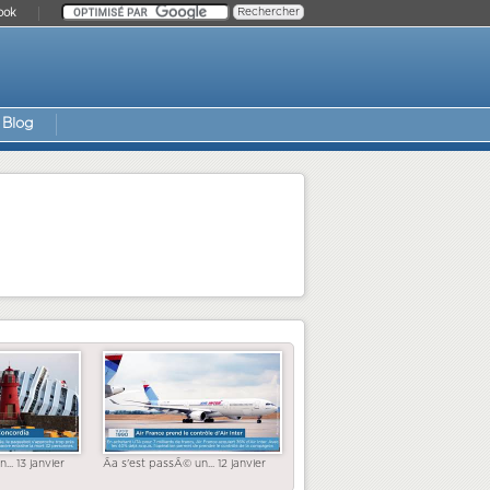
ook
Blog
... 13 janvier
Ãa s'est passÃ© un... 12 janvier