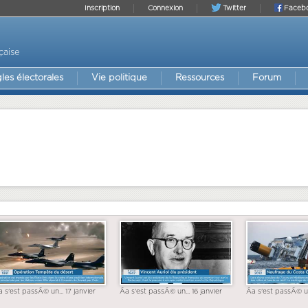
Inscription
Connexion
Twitter
Faceb
çaise
les électorales
Vie politique
Ressources
Forum
a s'est passÃ© un... 17 janvier
Ãa s'est passÃ© un... 16 janvier
Ãa s'est passÃ© un