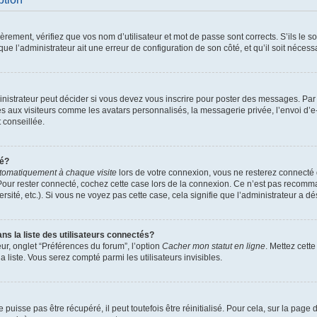
ement, vérifiez que vos nom d’utilisateur et mot de passe sont corrects. S’ils le son
ue l’administrateur ait une erreur de configuration de son côté, et qu’il soit nécessa
istrateur peut décider si vous devez vous inscrire pour poster des messages. Par ai
es aux visiteurs comme les avatars personnalisés, la messagerie privée, l’envoi d’
t conseillée.
té?
tomatiquement à chaque visite
lors de votre connexion, vous ne resterez connect
Pour rester connecté, cochez cette case lors de la connexion. Ce n’est pas recomma
sité, etc.). Si vous ne voyez pas cette case, cela signifie que l’administrateur a dés
 la liste des utilisateurs connectés?
ur, onglet “Préférences du forum”, l’option
Cacher mon statut en ligne
. Mettez cett
 liste. Vous serez compté parmi les utilisateurs invisibles.
uisse pas être récupéré, il peut toutefois être réinitialisé. Pour cela, sur la page