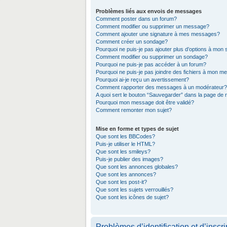
Problèmes liés aux envois de messages
Comment poster dans un forum?
Comment modifier ou supprimer un message?
Comment ajouter une signature à mes messages?
Comment créer un sondage?
Pourquoi ne puis-je pas ajouter plus d’options à mon
Comment modifier ou supprimer un sondage?
Pourquoi ne puis-je pas accéder à un forum?
Pourquoi ne puis-je pas joindre des fichiers à mon 
Pourquoi ai-je reçu un avertissement?
Comment rapporter des messages à un modérateur?
A quoi sert le bouton “Sauvegarder” dans la page de
Pourquoi mon message doit être validé?
Comment remonter mon sujet?
Mise en forme et types de sujet
Que sont les BBCodes?
Puis-je utiliser le HTML?
Que sont les smileys?
Puis-je publier des images?
Que sont les annonces globales?
Que sont les annonces?
Que sont les post-it?
Que sont les sujets verrouillés?
Que sont les icônes de sujet?
Problèmes d’identification et d’inscri