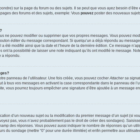
ndre) sur la page du forum ou des sujets. Il se peut que vous ayez besoin d’être 
s pages des forums et des sujets, exemple: Vous
pouvez
poster des nouveaux sujet
?
vous ne pouvez modifier ou supprimer que vos propres messages. Vous pouvez mod
 bouton
éditer
du message correspondant. Si quelqu’un a déjà répondu au message, u
’il a été modifié ainsi que la date et l’heure de la dernière édition. Ce message n’
 ont la possibilité de laisser une note indiquant qu’ils ont modifié le message. Not
y a répondu.
ages?
tre panneau de l’utilisateur. Une fois créée, vous pouvez cocher
Attacher sa signa
ut à tous vos messages en activant la case correspondante dans le panneau de l’ut
suite, vous pourrez toujours empêcher une signature d’être ajoutée à un message e
blication d’un nouveau sujet ou la modification du premier message d’un sujet (si vou
 voyez pas, vous n’avez probablement pas le droit de créer des sondages). Saisisse
champ des réponses. Vous pouvez aussi indiquer le nombre de réponses qu’un utilis
 jours du sondage (mettre “0” pour une durée illimitée) et enfin permettre aux utilisate