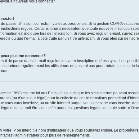
 pouvoir à nouveau vous connecter.
nnecter!
t de passe. S’ils sont corrects, il y a deux possibilités. Si la gestion COPPA est act
es instructions reçues. Certains forums nécessitent que toute nouvelle inscription s
formation est indiquée lors de l’inscription. Si vous avez reçu un e-mail, suivez ses
ecte ou que l’e-mail ait été traité par un filtre anti-spam. Si vous êtes sûr de l’adr
e peux plus me connecter?!
mot de passe dans l’e-mail reçu lors de votre inscription et réessayez. Il est possib
de supprimer régulièrement les utilisateurs ne postant pas pour réduire la taille de 
forum.
 Act
de 1998) est une loi aux Etats-Unis qui dit que les sites Internet pouvant recue
rents (ou d’un tuteur légal) pour la collecte de ces informations permettant d’iden
que vous vous inscrivez, ou au site Internet auquel vous tentez de vous inscrire, 
 légal et ne saurait être contactée pour des questions légales de toute sorte, à l’e
nni votre IP ou interdit le nom d’utilisateur que vous souhaitez utiliser. Le propriéta
ntactez l’administrateur pour plus de renseignements.