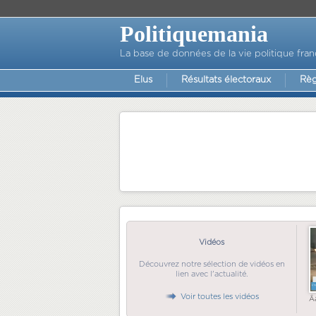
Politiquemania
La base de données de la vie politique fran
Elus
Résultats électoraux
Règ
Vidéos
Découvrez notre sélection de vidéos en
lien avec l'actualité.
Voir toutes les vidéos
Ã