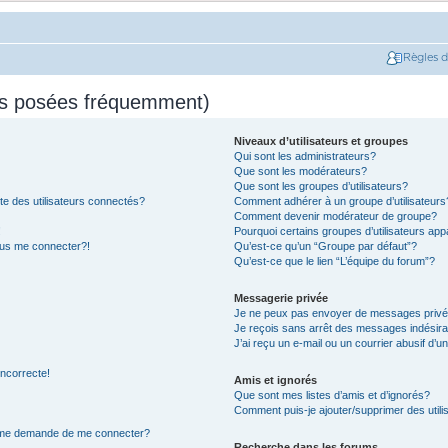
Règles 
ns posées fréquemment)
Niveaux d’utilisateurs et groupes
Qui sont les administrateurs?
Que sont les modérateurs?
Que sont les groupes d’utilisateurs?
e des utilisateurs connectés?
Comment adhérer à un groupe d’utilisateurs
Comment devenir modérateur de groupe?
!
Pourquoi certains groupes d’utilisateurs app
plus me connecter?!
Qu’est-ce qu’un “Groupe par défaut”?
Qu’est-ce que le lien “L’équipe du forum”?
Messagerie privée
Je ne peux pas envoyer de messages privé
Je reçois sans arrêt des messages indésira
J’ai reçu un e-mail ou un courrier abusif d’un
incorrecte!
Amis et ignorés
Que sont mes listes d’amis et d’ignorés?
Comment puis-je ajouter/supprimer des utilis
on me demande de me connecter?
Recherche dans les forums