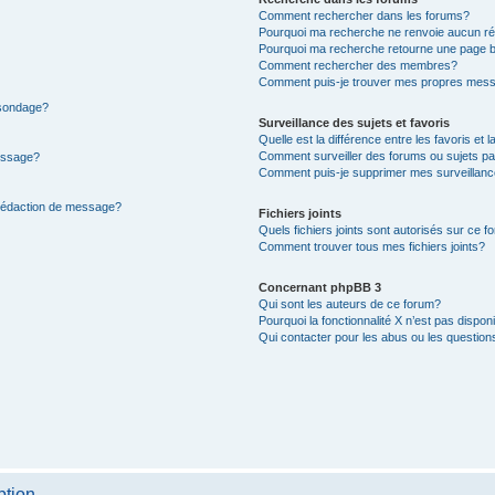
Comment rechercher dans les forums?
Pourquoi ma recherche ne renvoie aucun ré
Pourquoi ma recherche retourne une page b
Comment rechercher des membres?
Comment puis-je trouver mes propres mess
 sondage?
Surveillance des sujets et favoris
Quelle est la différence entre les favoris et l
Comment surveiller des forums ou sujets par
message?
Comment puis-je supprimer mes surveillanc
 rédaction de message?
Fichiers joints
Quels fichiers joints sont autorisés sur ce f
Comment trouver tous mes fichiers joints?
Concernant phpBB 3
Qui sont les auteurs de ce forum?
Pourquoi la fonctionnalité X n’est pas dispon
Qui contacter pour les abus ou les questio
ption