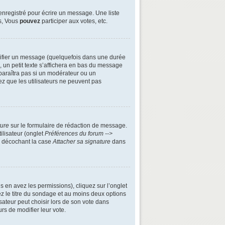
enregistré pour écrire un message. Une liste
s, Vous
pouvez
participer aux votes, etc.
ifier un message (quelquefois dans une durée
n petit texte s’affichera en bas du message
apparaîtra pas si un modérateur ou un
ez que les utilisateurs ne peuvent pas
ture
sur le formulaire de rédaction de message.
ilisateur (onglet
Préférences du forum -->
n décochant la case
Attacher sa signature
dans
s en avez les permissions), cliquez sur l’onglet
z le titre du sondage et au moins deux options
ateur peut choisir lors de son vote dans
urs de modifier leur vote.