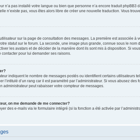
ateur n’a pas installé votre langue ou bien que personne n’a encore traduit phpBB
i elle n’existe pas, vous êtes alors libre de créer une nouvelle traduction. Vous trou
utilisateur sur la page de consultation des messages. La première est associée à v
tre statut sur le forum. La seconde, une image plus grande, connue sous le nom d
ctiver les avatars et de décider de la manière dont ils sont mis à disposition. Si vous
e contacter pour lui demander ses raisons.
er?
teur indiquent le nombre de messages postés ou identifient certains utilisateurs te
r l’intitulé d’un rang car il est paramétré par l’administrateur. Si vous abusez de
un administrateur peut rabaisser votre compteur de messages.
sateur, on me demande de me connecter?
oyer des e-mails via le formulaire intégré (si la fonction a été activée par l’admini
ages