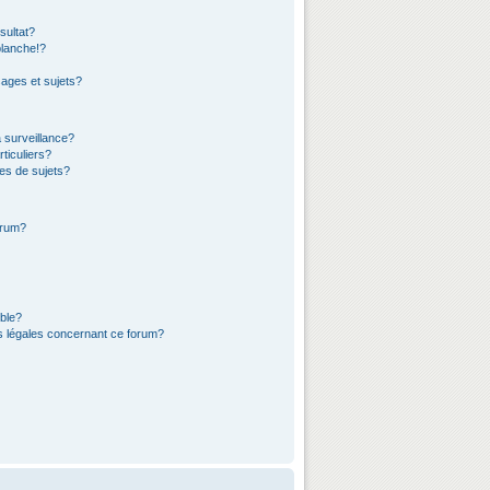
sultat?
lanche!?
ages et sujets?
a surveillance?
ticuliers?
es de sujets?
orum?
ible?
ns légales concernant ce forum?