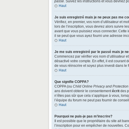
passe
. Suivez les instructions et vous devriez
Haut
Je suis enregistré mais je ne peux pas me co
Vérifiez, en premier, vos nom d’utilisateur et mo
lors de l’inscription, vous devrez alors suivre l
avant que vous puissiez vous connecter. Cette in
il se peut que vous ayez fourni une adresse incorr
Haut
Je me suis enregistré par le passé mais je n
Commencez par vérifier vos nom d’utilisateur et 
désactivé votre compte. En effet, il est courant 
de vous réinscrire et soyez plus investi dans le 
Haut
Que signifie COPPA?
COPPA (ou
Child Online Privacy and Protection
ans doivent obtenir le consentement
écrit
des pa
n’êtes pas sûr que cela s’applique à vous, lors
l’équipe du forum ne peut pas fournir de conseil
Haut
Pourquoi ne puis-je pas m’inscrire?
Il est possible que le propriétaire du site ait ba
l’inscription pour en empêcher de nouvelles. Co