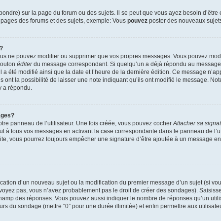
ndre) sur la page du forum ou des sujets. Il se peut que vous ayez besoin d’être 
s pages des forums et des sujets, exemple: Vous
pouvez
poster des nouveaux sujet
?
vous ne pouvez modifier ou supprimer que vos propres messages. Vous pouvez mod
 bouton
éditer
du message correspondant. Si quelqu’un a déjà répondu au message, u
’il a été modifié ainsi que la date et l’heure de la dernière édition. Ce message n’
 ont la possibilité de laisser une note indiquant qu’ils ont modifié le message. Not
y a répondu.
ages?
tre panneau de l’utilisateur. Une fois créée, vous pouvez cocher
Attacher sa signa
ut à tous vos messages en activant la case correspondante dans le panneau de l’ut
suite, vous pourrez toujours empêcher une signature d’être ajoutée à un message e
blication d’un nouveau sujet ou la modification du premier message d’un sujet (si vou
 voyez pas, vous n’avez probablement pas le droit de créer des sondages). Saisisse
champ des réponses. Vous pouvez aussi indiquer le nombre de réponses qu’un utilis
 jours du sondage (mettre “0” pour une durée illimitée) et enfin permettre aux utilisate