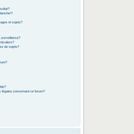
sultat?
lanche!?
ages et sujets?
a surveillance?
ticuliers?
es de sujets?
orum?
ible?
ns légales concernant ce forum?