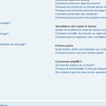
Comment rechercher dans les forums?
Pourquoi ma recherche ne renvoie aucun ré
Pourquoi ma recherche retourne une page b
Comment rechercher des membres?
Comment puis-je trouver mes propres mess
 sondage?
Surveillance des sujets et favoris
Quelle est la différence entre les favoris et l
Comment surveiller des forums ou sujets par
message?
Comment puis-je supprimer mes surveillanc
 rédaction de message?
Fichiers joints
Quels fichiers joints sont autorisés sur ce f
Comment trouver tous mes fichiers joints?
Concernant phpBB 3
Qui sont les auteurs de ce forum?
Pourquoi la fonctionnalité X n’est pas dispon
Qui contacter pour les abus ou les questio
ption