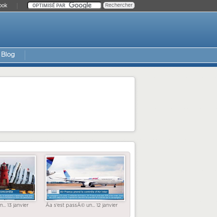
ook
Blog
... 13 janvier
Ãa s'est passÃ© un... 12 janvier