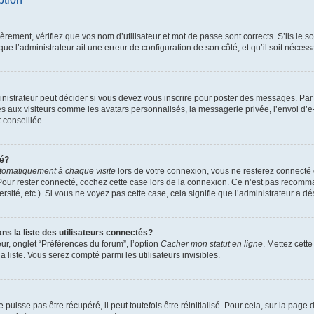
ement, vérifiez que vos nom d’utilisateur et mot de passe sont corrects. S’ils le son
ue l’administrateur ait une erreur de configuration de son côté, et qu’il soit nécessa
istrateur peut décider si vous devez vous inscrire pour poster des messages. Par ai
es aux visiteurs comme les avatars personnalisés, la messagerie privée, l’envoi d’
t conseillée.
té?
tomatiquement à chaque visite
lors de votre connexion, vous ne resterez connect
Pour rester connecté, cochez cette case lors de la connexion. Ce n’est pas recomma
sité, etc.). Si vous ne voyez pas cette case, cela signifie que l’administrateur a dés
 la liste des utilisateurs connectés?
ur, onglet “Préférences du forum”, l’option
Cacher mon statut en ligne
. Mettez cett
 liste. Vous serez compté parmi les utilisateurs invisibles.
uisse pas être récupéré, il peut toutefois être réinitialisé. Pour cela, sur la page