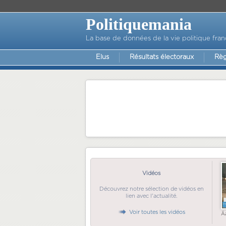
Politiquemania
La base de données de la vie politique fran
Elus
Résultats électoraux
Règ
Vidéos
Découvrez notre sélection de vidéos en
lien avec l'actualité.
Voir toutes les vidéos
Ã