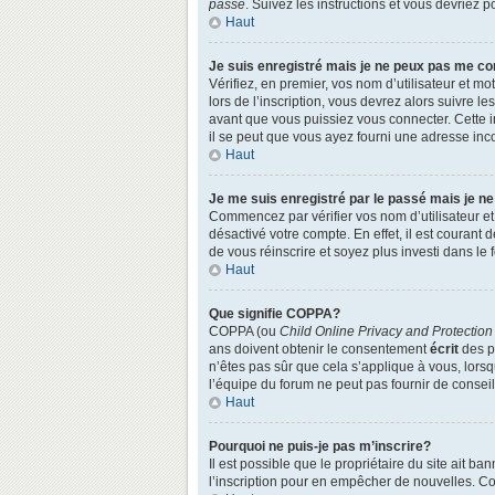
passe
. Suivez les instructions et vous devriez
Haut
Je suis enregistré mais je ne peux pas me co
Vérifiez, en premier, vos nom d’utilisateur et mo
lors de l’inscription, vous devrez alors suivre l
avant que vous puissiez vous connecter. Cette in
il se peut que vous ayez fourni une adresse incorr
Haut
Je me suis enregistré par le passé mais je n
Commencez par vérifier vos nom d’utilisateur et 
désactivé votre compte. En effet, il est courant 
de vous réinscrire et soyez plus investi dans le 
Haut
Que signifie COPPA?
COPPA (ou
Child Online Privacy and Protection
ans doivent obtenir le consentement
écrit
des pa
n’êtes pas sûr que cela s’applique à vous, lors
l’équipe du forum ne peut pas fournir de conseil
Haut
Pourquoi ne puis-je pas m’inscrire?
Il est possible que le propriétaire du site ait ba
l’inscription pour en empêcher de nouvelles. Co