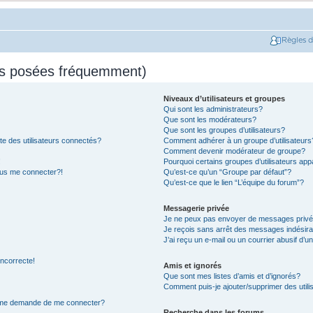
Règles 
ns posées fréquemment)
Niveaux d’utilisateurs et groupes
Qui sont les administrateurs?
Que sont les modérateurs?
Que sont les groupes d’utilisateurs?
e des utilisateurs connectés?
Comment adhérer à un groupe d’utilisateurs
Comment devenir modérateur de groupe?
!
Pourquoi certains groupes d’utilisateurs app
plus me connecter?!
Qu’est-ce qu’un “Groupe par défaut”?
Qu’est-ce que le lien “L’équipe du forum”?
Messagerie privée
Je ne peux pas envoyer de messages privé
Je reçois sans arrêt des messages indésira
J’ai reçu un e-mail ou un courrier abusif d’un
incorrecte!
Amis et ignorés
Que sont mes listes d’amis et d’ignorés?
Comment puis-je ajouter/supprimer des utilis
on me demande de me connecter?
Recherche dans les forums