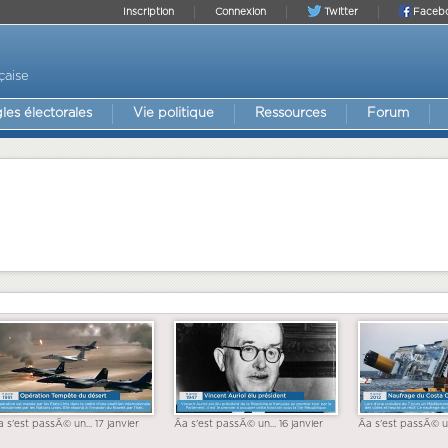
Inscription
Connexion
Twitter
Faceb
çaise
les électorales
Vie politique
Ressources
Forum
a s'est passÃ© un... 17 janvier
Ãa s'est passÃ© un... 16 janvier
Ãa s'est passÃ© un