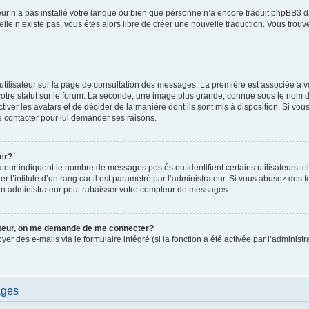
ateur n’a pas installé votre langue ou bien que personne n’a encore traduit phpBB
i elle n’existe pas, vous êtes alors libre de créer une nouvelle traduction. Vous trou
utilisateur sur la page de consultation des messages. La première est associée à v
tre statut sur le forum. La seconde, une image plus grande, connue sous le nom d
ctiver les avatars et de décider de la manière dont ils sont mis à disposition. Si vous
e contacter pour lui demander ses raisons.
er?
teur indiquent le nombre de messages postés ou identifient certains utilisateurs te
r l’intitulé d’un rang car il est paramétré par l’administrateur. Si vous abusez de
un administrateur peut rabaisser votre compteur de messages.
sateur, on me demande de me connecter?
oyer des e-mails via le formulaire intégré (si la fonction a été activée par l’admini
ages