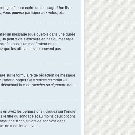
enregistré pour écrire un message. Une liste
s, Vous
pouvez
participer aux votes, etc.
ifier un message (quelquefois dans une durée
n petit texte s’affichera en bas du message
apparaîtra pas si un modérateur ou un
ez que les utilisateurs ne peuvent pas
ture
sur le formulaire de rédaction de message.
ilisateur (onglet
Préférences du forum -->
n décochant la case
Attacher sa signature
dans
s en avez les permissions), cliquez sur l’onglet
z le titre du sondage et au moins deux options
ateur peut choisir lors de son vote dans
urs de modifier leur vote.