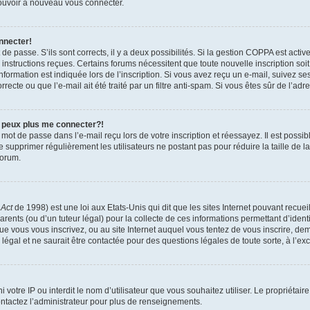
 pouvoir à nouveau vous connecter.
nnecter!
t de passe. S’ils sont corrects, il y a deux possibilités. Si la gestion COPPA est act
es instructions reçues. Certains forums nécessitent que toute nouvelle inscription s
formation est indiquée lors de l’inscription. Si vous avez reçu un e-mail, suivez ses
ecte ou que l’e-mail ait été traité par un filtre anti-spam. Si vous êtes sûr de l’adr
e peux plus me connecter?!
mot de passe dans l’e-mail reçu lors de votre inscription et réessayez. Il est possib
de supprimer régulièrement les utilisateurs ne postant pas pour réduire la taille de 
forum.
 Act
de 1998) est une loi aux Etats-Unis qui dit que les sites Internet pouvant recue
rents (ou d’un tuteur légal) pour la collecte de ces informations permettant d’iden
que vous vous inscrivez, ou au site Internet auquel vous tentez de vous inscrire, 
 légal et ne saurait être contactée pour des questions légales de toute sorte, à l’e
nni votre IP ou interdit le nom d’utilisateur que vous souhaitez utiliser. Le propriéta
ntactez l’administrateur pour plus de renseignements.