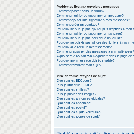
Problèmes liés aux envois de messages
Comment poster dans un forum?
Comment modifier ou supprimer un message?
Comment ajouter une signature à mes messages?
Comment créer un sondage?
Pourquoi ne puis-je pas ajouter plus d’options à mon
Comment modifier ou supprimer un sondage?
Pourquoi ne puis-je pas accéder à un forum?
Pourquoi ne puis-je pas joindre des fichiers à mon 
Pourquoi ai-je reçu un avertissement?
Comment rapporter des messages à un modérateur?
A quoi sert le bouton “Sauvegarder” dans la page de
Pourquoi mon message doit être validé?
Comment remonter mon sujet?
Mise en forme et types de sujet
Que sont les BBCodes?
Puis-je utiliser le HTML?
Que sont les smileys?
Puis-je publier des images?
Que sont les annonces globales?
Que sont les annonces?
Que sont les post-it?
Que sont les sujets verrouillés?
Que sont les icônes de sujet?
Problèmes d’identification et d’inscri