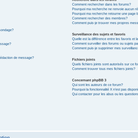
Comment rechercher dans les forums?
Pourquoi ma recherche ne renvoie aucun ré
Pourquoi ma recherche retourne une page b
Comment rechercher des membres?
Comment puis-je trouver mes propres mess
 sondage?
Surveillance des sujets et favoris
Quelle est la différence entre les favoris et l
Comment surveiller des forums ou sujets par
message?
Comment puis-je supprimer mes surveillanc
 rédaction de message?
Fichiers joints
Quels fichiers joints sont autorisés sur ce f
Comment trouver tous mes fichiers joints?
Concernant phpBB 3
Qui sont les auteurs de ce forum?
Pourquoi la fonctionnalité X n’est pas dispon
Qui contacter pour les abus ou les questio
ption