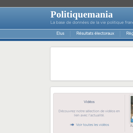
Politiquemania
La base de données de la vie politique fran
Elus
Résultats électoraux
Règ
Vidéos
Découvrez notre sélection de vidéos en
lien avec l'actualité.
Voir toutes les vidéos
Ã