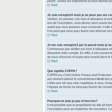
passe
. Suivez les instructions et vous devriez
Haut
Je suis enregistré mais je ne peux pas me co
Vérifiez, en premier, vos nom d’utilisateur et mo
lors de l’inscription, vous devrez alors suivre l
avant que vous puissiez vous connecter. Cette in
il se peut que vous ayez fourni une adresse incorr
Haut
Je me suis enregistré par le passé mais je n
Commencez par vérifier vos nom d’utilisateur et 
désactivé votre compte. En effet, il est courant 
de vous réinscrire et soyez plus investi dans le 
Haut
Que signifie COPPA?
COPPA (ou
Child Online Privacy and Protection
ans doivent obtenir le consentement
écrit
des pa
n’êtes pas sûr que cela s’applique à vous, lors
l’équipe du forum ne peut pas fournir de conseil
Haut
Pourquoi ne puis-je pas m’inscrire?
Il est possible que le propriétaire du site ait ba
l’inscription pour en empêcher de nouvelles. Co