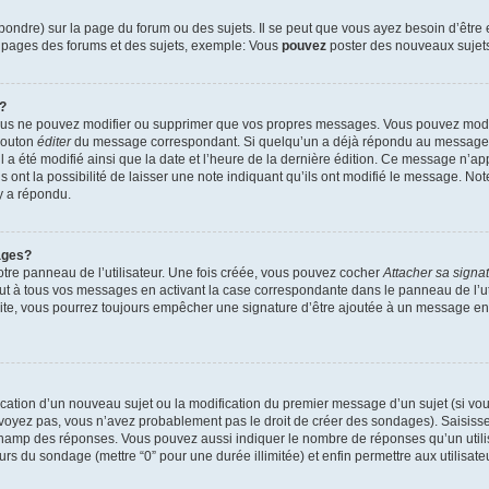
ndre) sur la page du forum ou des sujets. Il se peut que vous ayez besoin d’être 
s pages des forums et des sujets, exemple: Vous
pouvez
poster des nouveaux sujet
?
vous ne pouvez modifier ou supprimer que vos propres messages. Vous pouvez mod
 bouton
éditer
du message correspondant. Si quelqu’un a déjà répondu au message, u
’il a été modifié ainsi que la date et l’heure de la dernière édition. Ce message n’
 ont la possibilité de laisser une note indiquant qu’ils ont modifié le message. Not
y a répondu.
ages?
tre panneau de l’utilisateur. Une fois créée, vous pouvez cocher
Attacher sa signa
ut à tous vos messages en activant la case correspondante dans le panneau de l’ut
suite, vous pourrez toujours empêcher une signature d’être ajoutée à un message e
blication d’un nouveau sujet ou la modification du premier message d’un sujet (si vou
 voyez pas, vous n’avez probablement pas le droit de créer des sondages). Saisisse
champ des réponses. Vous pouvez aussi indiquer le nombre de réponses qu’un utilis
 jours du sondage (mettre “0” pour une durée illimitée) et enfin permettre aux utilisate