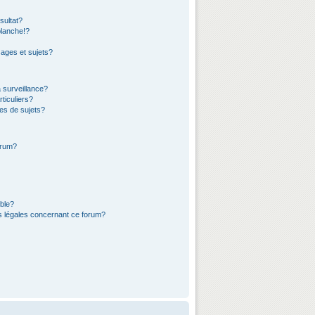
sultat?
lanche!?
ages et sujets?
a surveillance?
ticuliers?
es de sujets?
orum?
ible?
ns légales concernant ce forum?