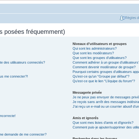
Règles 
ns posées fréquemment)
Niveaux d’utilisateurs et groupes
Qui sont les administrateurs?
Que sont les modérateurs?
Que sont les groupes d’utilisateurs?
e des utilisateurs connectés?
Comment adhérer à un groupe d’utilisateurs
Comment devenir modérateur de groupe?
!
Pourquoi certains groupes d’utilisateurs app
plus me connecter?!
Qu’est-ce qu’un “Groupe par défaut”?
Qu’est-ce que le lien “L’équipe du forum”?
Messagerie privée
Je ne peux pas envoyer de messages privé
Je reçois sans arrêt des messages indésira
J’ai reçu un e-mail ou un courrier abusif d’un
incorrecte!
Amis et ignorés
Que sont mes listes d’amis et d’ignorés?
Comment puis-je ajouter/supprimer des utilis
on me demande de me connecter?
Recherche dans les forums