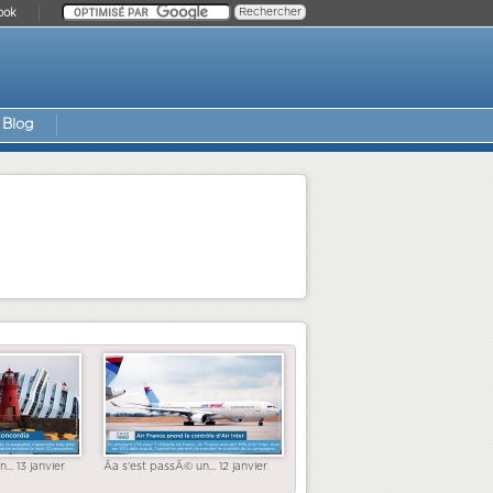
ook
Blog
... 13 janvier
Ãa s'est passÃ© un... 12 janvier