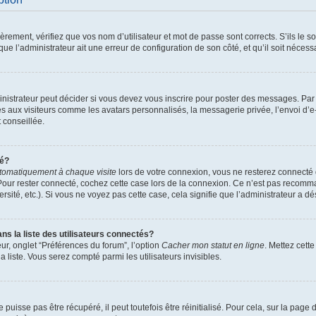
ement, vérifiez que vos nom d’utilisateur et mot de passe sont corrects. S’ils le son
ue l’administrateur ait une erreur de configuration de son côté, et qu’il soit nécessa
istrateur peut décider si vous devez vous inscrire pour poster des messages. Par ai
es aux visiteurs comme les avatars personnalisés, la messagerie privée, l’envoi d’
t conseillée.
té?
tomatiquement à chaque visite
lors de votre connexion, vous ne resterez connect
Pour rester connecté, cochez cette case lors de la connexion. Ce n’est pas recomma
sité, etc.). Si vous ne voyez pas cette case, cela signifie que l’administrateur a dés
 la liste des utilisateurs connectés?
ur, onglet “Préférences du forum”, l’option
Cacher mon statut en ligne
. Mettez cett
 liste. Vous serez compté parmi les utilisateurs invisibles.
uisse pas être récupéré, il peut toutefois être réinitialisé. Pour cela, sur la page