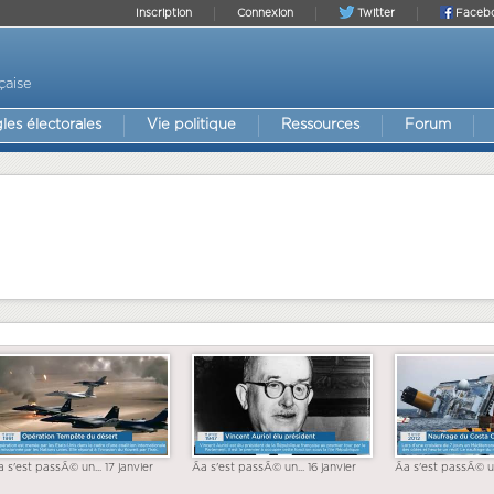
Inscription
Connexion
Twitter
Faceb
çaise
les électorales
Vie politique
Ressources
Forum
a s'est passÃ© un... 17 janvier
Ãa s'est passÃ© un... 16 janvier
Ãa s'est passÃ© un