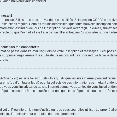
 pouvoir à nouveau vous connecter.
nnecter!
t de passe. S’ils sont corrects, il y a deux possibilités. Si la gestion COPPA est act
es instructions reçues. Certains forums nécessitent que toute nouvelle inscription s
formation est indiquée lors de l’inscription. Si vous avez reçu un e-mail, suivez ses
ecte ou que l’e-mail ait été traité par un filtre anti-spam. Si vous êtes sûr de l’adr
e peux plus me connecter?!
mot de passe dans l’e-mail reçu lors de votre inscription et réessayez. Il est possib
de supprimer régulièrement les utilisateurs ne postant pas pour réduire la taille de 
forum.
 Act
de 1998) est une loi aux Etats-Unis qui dit que les sites Internet pouvant recue
rents (ou d’un tuteur légal) pour la collecte de ces informations permettant d’iden
que vous vous inscrivez, ou au site Internet auquel vous tentez de vous inscrire, 
 légal et ne saurait être contactée pour des questions légales de toute sorte, à l’e
nni votre IP ou interdit le nom d’utilisateur que vous souhaitez utiliser. Le propriéta
ntactez l’administrateur pour plus de renseignements.