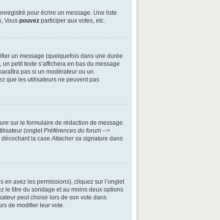
enregistré pour écrire un message. Une liste
s, Vous
pouvez
participer aux votes, etc.
ifier un message (quelquefois dans une durée
n petit texte s’affichera en bas du message
apparaîtra pas si un modérateur ou un
ez que les utilisateurs ne peuvent pas
ture
sur le formulaire de rédaction de message.
ilisateur (onglet
Préférences du forum -->
n décochant la case
Attacher sa signature
dans
s en avez les permissions), cliquez sur l’onglet
z le titre du sondage et au moins deux options
ateur peut choisir lors de son vote dans
urs de modifier leur vote.