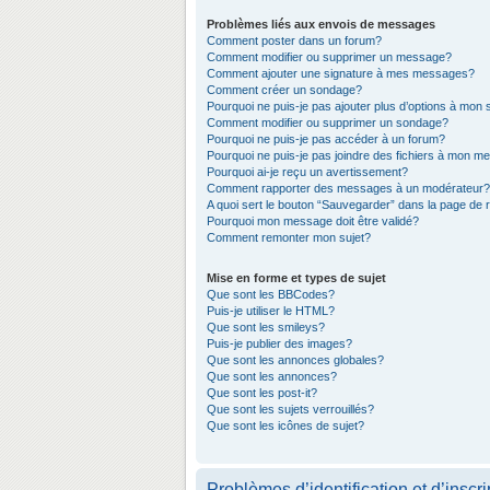
Problèmes liés aux envois de messages
Comment poster dans un forum?
Comment modifier ou supprimer un message?
Comment ajouter une signature à mes messages?
Comment créer un sondage?
Pourquoi ne puis-je pas ajouter plus d’options à mon
Comment modifier ou supprimer un sondage?
Pourquoi ne puis-je pas accéder à un forum?
Pourquoi ne puis-je pas joindre des fichiers à mon 
Pourquoi ai-je reçu un avertissement?
Comment rapporter des messages à un modérateur?
A quoi sert le bouton “Sauvegarder” dans la page de
Pourquoi mon message doit être validé?
Comment remonter mon sujet?
Mise en forme et types de sujet
Que sont les BBCodes?
Puis-je utiliser le HTML?
Que sont les smileys?
Puis-je publier des images?
Que sont les annonces globales?
Que sont les annonces?
Que sont les post-it?
Que sont les sujets verrouillés?
Que sont les icônes de sujet?
Problèmes d’identification et d’inscri