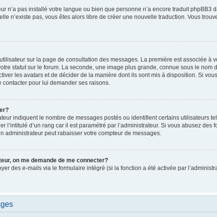
ateur n’a pas installé votre langue ou bien que personne n’a encore traduit phpBB
i elle n’existe pas, vous êtes alors libre de créer une nouvelle traduction. Vous trou
utilisateur sur la page de consultation des messages. La première est associée à v
tre statut sur le forum. La seconde, une image plus grande, connue sous le nom d
ctiver les avatars et de décider de la manière dont ils sont mis à disposition. Si vous
e contacter pour lui demander ses raisons.
er?
teur indiquent le nombre de messages postés ou identifient certains utilisateurs te
r l’intitulé d’un rang car il est paramétré par l’administrateur. Si vous abusez de
un administrateur peut rabaisser votre compteur de messages.
sateur, on me demande de me connecter?
oyer des e-mails via le formulaire intégré (si la fonction a été activée par l’admini
ages