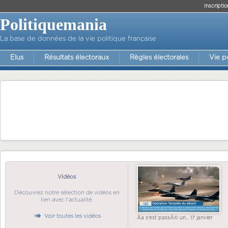
Inscriptio
Politiquemania
La base de données de la vie politique française
Elus
Résultats électoraux
Règles électorales
Vie p
Vidéos
Découvrez notre sélection de vidéos en
lien avec l'actualité.
Voir toutes les vidéos
Ãa s'est passÃ© un... 17 janvier