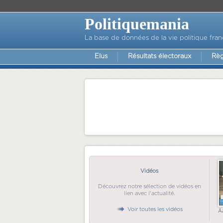
Politiquemania
La base de données de la vie politique fran
Elus
Résultats électoraux
Règ
Vidéos
Découvrez notre sélection de vidéos en
lien avec l'actualité.
Voir toutes les vidéos
Ã