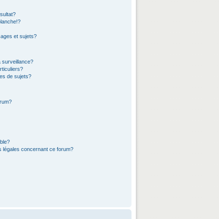
sultat?
lanche!?
ages et sujets?
a surveillance?
ticuliers?
es de sujets?
orum?
ible?
ns légales concernant ce forum?