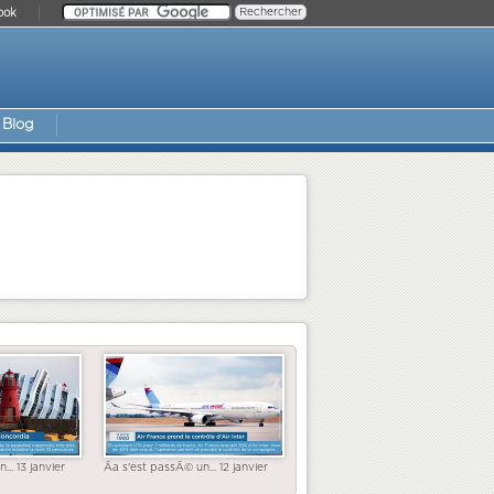
ook
Blog
... 13 janvier
Ãa s'est passÃ© un... 12 janvier