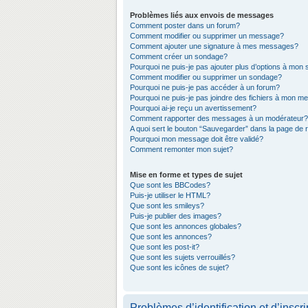
Problèmes liés aux envois de messages
Comment poster dans un forum?
Comment modifier ou supprimer un message?
Comment ajouter une signature à mes messages?
Comment créer un sondage?
Pourquoi ne puis-je pas ajouter plus d’options à mon
Comment modifier ou supprimer un sondage?
Pourquoi ne puis-je pas accéder à un forum?
Pourquoi ne puis-je pas joindre des fichiers à mon 
Pourquoi ai-je reçu un avertissement?
Comment rapporter des messages à un modérateur?
A quoi sert le bouton “Sauvegarder” dans la page de
Pourquoi mon message doit être validé?
Comment remonter mon sujet?
Mise en forme et types de sujet
Que sont les BBCodes?
Puis-je utiliser le HTML?
Que sont les smileys?
Puis-je publier des images?
Que sont les annonces globales?
Que sont les annonces?
Que sont les post-it?
Que sont les sujets verrouillés?
Que sont les icônes de sujet?
Problèmes d’identification et d’inscri