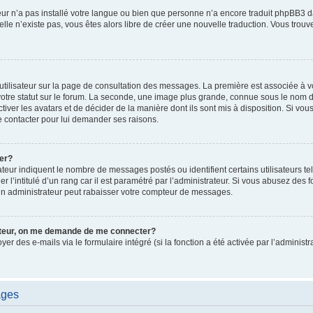
ateur n’a pas installé votre langue ou bien que personne n’a encore traduit phpBB
i elle n’existe pas, vous êtes alors libre de créer une nouvelle traduction. Vous trou
utilisateur sur la page de consultation des messages. La première est associée à v
tre statut sur le forum. La seconde, une image plus grande, connue sous le nom d
ctiver les avatars et de décider de la manière dont ils sont mis à disposition. Si vous
e contacter pour lui demander ses raisons.
er?
teur indiquent le nombre de messages postés ou identifient certains utilisateurs te
r l’intitulé d’un rang car il est paramétré par l’administrateur. Si vous abusez de
un administrateur peut rabaisser votre compteur de messages.
sateur, on me demande de me connecter?
oyer des e-mails via le formulaire intégré (si la fonction a été activée par l’admini
ages