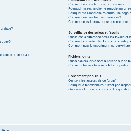
Comment rechercher dans les forums?
Pourquoi ma recherche ne renvoie aucun ré
Pourquoi ma recherche retourne une page b
Comment rechercher des membres?
Comment puis-je trouver mes propres mess
 sondage?
Surveillance des sujets et favoris
Quelle est la différence entre les favoris et l
Comment surveiller des forums ou sujets par
message?
Comment puis-je supprimer mes surveillanc
 rédaction de message?
Fichiers joints
Quels fichiers joints sont autorisés sur ce f
Comment trouver tous mes fichiers joints?
Concernant phpBB 3
Qui sont les auteurs de ce forum?
Pourquoi la fonctionnalité X n’est pas dispon
Qui contacter pour les abus ou les questio
ption