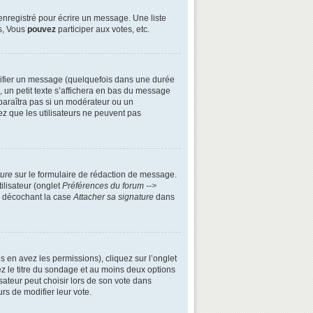
enregistré pour écrire un message. Une liste
s, Vous
pouvez
participer aux votes, etc.
ifier un message (quelquefois dans une durée
n petit texte s’affichera en bas du message
apparaîtra pas si un modérateur ou un
ez que les utilisateurs ne peuvent pas
ture
sur le formulaire de rédaction de message.
ilisateur (onglet
Préférences du forum -->
n décochant la case
Attacher sa signature
dans
s en avez les permissions), cliquez sur l’onglet
z le titre du sondage et au moins deux options
ateur peut choisir lors de son vote dans
urs de modifier leur vote.