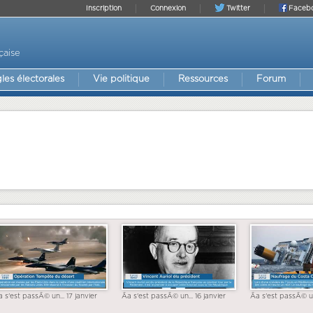
Inscription
Connexion
Twitter
Faceb
çaise
les électorales
Vie politique
Ressources
Forum
a s'est passÃ© un... 17 janvier
Ãa s'est passÃ© un... 16 janvier
Ãa s'est passÃ© un