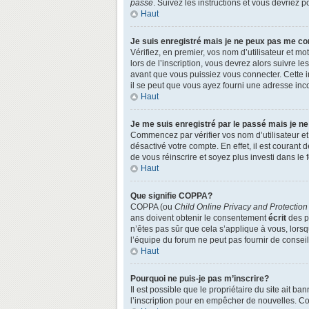
passe
. Suivez les instructions et vous devriez
Haut
Je suis enregistré mais je ne peux pas me co
Vérifiez, en premier, vos nom d’utilisateur et mo
lors de l’inscription, vous devrez alors suivre l
avant que vous puissiez vous connecter. Cette in
il se peut que vous ayez fourni une adresse incorr
Haut
Je me suis enregistré par le passé mais je n
Commencez par vérifier vos nom d’utilisateur et 
désactivé votre compte. En effet, il est courant 
de vous réinscrire et soyez plus investi dans le 
Haut
Que signifie COPPA?
COPPA (ou
Child Online Privacy and Protection
ans doivent obtenir le consentement
écrit
des pa
n’êtes pas sûr que cela s’applique à vous, lors
l’équipe du forum ne peut pas fournir de conseil
Haut
Pourquoi ne puis-je pas m’inscrire?
Il est possible que le propriétaire du site ait ba
l’inscription pour en empêcher de nouvelles. Co