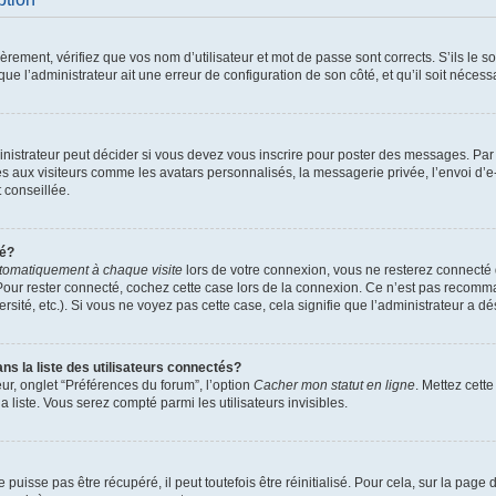
ement, vérifiez que vos nom d’utilisateur et mot de passe sont corrects. S’ils le son
ue l’administrateur ait une erreur de configuration de son côté, et qu’il soit nécessa
istrateur peut décider si vous devez vous inscrire pour poster des messages. Par ai
es aux visiteurs comme les avatars personnalisés, la messagerie privée, l’envoi d’
t conseillée.
té?
tomatiquement à chaque visite
lors de votre connexion, vous ne resterez connect
Pour rester connecté, cochez cette case lors de la connexion. Ce n’est pas recomma
sité, etc.). Si vous ne voyez pas cette case, cela signifie que l’administrateur a dés
 la liste des utilisateurs connectés?
ur, onglet “Préférences du forum”, l’option
Cacher mon statut en ligne
. Mettez cett
 liste. Vous serez compté parmi les utilisateurs invisibles.
uisse pas être récupéré, il peut toutefois être réinitialisé. Pour cela, sur la page