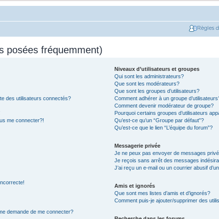
Règles 
ns posées fréquemment)
Niveaux d’utilisateurs et groupes
Qui sont les administrateurs?
Que sont les modérateurs?
Que sont les groupes d’utilisateurs?
e des utilisateurs connectés?
Comment adhérer à un groupe d’utilisateurs
Comment devenir modérateur de groupe?
!
Pourquoi certains groupes d’utilisateurs app
plus me connecter?!
Qu’est-ce qu’un “Groupe par défaut”?
Qu’est-ce que le lien “L’équipe du forum”?
Messagerie privée
Je ne peux pas envoyer de messages privé
Je reçois sans arrêt des messages indésira
J’ai reçu un e-mail ou un courrier abusif d’un
incorrecte!
Amis et ignorés
Que sont mes listes d’amis et d’ignorés?
Comment puis-je ajouter/supprimer des utilis
on me demande de me connecter?
Recherche dans les forums