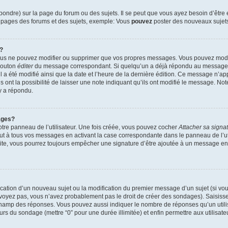
ndre) sur la page du forum ou des sujets. Il se peut que vous ayez besoin d’être 
s pages des forums et des sujets, exemple: Vous
pouvez
poster des nouveaux sujet
?
vous ne pouvez modifier ou supprimer que vos propres messages. Vous pouvez mod
 bouton
éditer
du message correspondant. Si quelqu’un a déjà répondu au message, u
’il a été modifié ainsi que la date et l’heure de la dernière édition. Ce message n’
 ont la possibilité de laisser une note indiquant qu’ils ont modifié le message. Not
y a répondu.
ages?
tre panneau de l’utilisateur. Une fois créée, vous pouvez cocher
Attacher sa signa
ut à tous vos messages en activant la case correspondante dans le panneau de l’ut
suite, vous pourrez toujours empêcher une signature d’être ajoutée à un message e
blication d’un nouveau sujet ou la modification du premier message d’un sujet (si vou
 voyez pas, vous n’avez probablement pas le droit de créer des sondages). Saisisse
champ des réponses. Vous pouvez aussi indiquer le nombre de réponses qu’un utilis
 jours du sondage (mettre “0” pour une durée illimitée) et enfin permettre aux utilisate