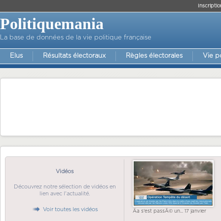
Inscriptio
Politiquemania
La base de données de la vie politique française
Elus
Résultats électoraux
Règles électorales
Vie p
Vidéos
Découvrez notre sélection de vidéos en
lien avec l'actualité.
Voir toutes les vidéos
Ãa s'est passÃ© un... 17 janvier