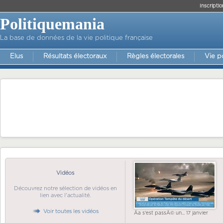
Inscriptio
Politiquemania
La base de données de la vie politique française
Elus
Résultats électoraux
Règles électorales
Vie p
Vidéos
Découvrez notre sélection de vidéos en
lien avec l'actualité.
Voir toutes les vidéos
Ãa s'est passÃ© un... 17 janvier