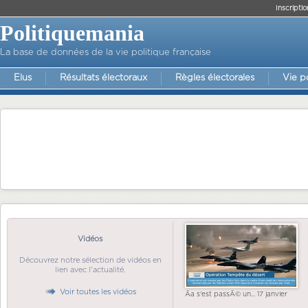
Inscriptio
Politiquemania
La base de données de la vie politique française
Elus
Résultats électoraux
Règles électorales
Vie p
Vidéos
Découvrez notre sélection de vidéos en
lien avec l'actualité.
Voir toutes les vidéos
Ãa s'est passÃ© un... 17 janvier