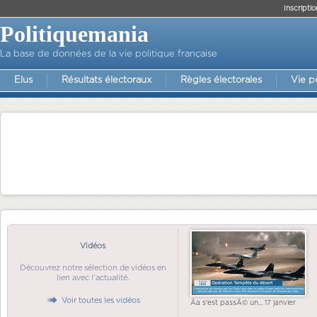
Inscriptio
Politiquemania
La base de données de la vie politique française
Elus
Résultats électoraux
Règles électorales
Vie p
Vidéos
Découvrez notre sélection de vidéos en
lien avec l'actualité.
Voir toutes les vidéos
Ãa s'est passÃ© un... 17 janvier