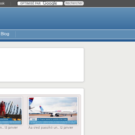
ook
Blog
... 13 janvier
Ãa s'est passÃ© un... 12 janvier