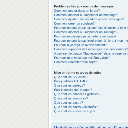
Problèmes liés aux envois de messages
Comment poster dans un forum?
Comment modifier ou supprimer un message?
Comment ajouter une signature à mes messages?
Comment créer un sondage?
Pourquoi ne puis-je pas ajouter plus d’options à mon
Comment modifier ou supprimer un sondage?
Pourquoi ne puis-je pas accéder à un forum?
Pourquoi ne puis-je pas joindre des fichiers à mon 
Pourquoi ai-je reçu un avertissement?
Comment rapporter des messages à un modérateur?
A quoi sert le bouton “Sauvegarder” dans la page de
Pourquoi mon message doit être validé?
Comment remonter mon sujet?
Mise en forme et types de sujet
Que sont les BBCodes?
Puis-je utiliser le HTML?
Que sont les smileys?
Puis-je publier des images?
Que sont les annonces globales?
Que sont les annonces?
Que sont les post-it?
Que sont les sujets verrouillés?
Que sont les icônes de sujet?
Problèmes d’identification et d’inscri