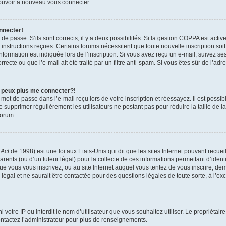
 pouvoir à nouveau vous connecter.
nnecter!
t de passe. S’ils sont corrects, il y a deux possibilités. Si la gestion COPPA est act
es instructions reçues. Certains forums nécessitent que toute nouvelle inscription s
formation est indiquée lors de l’inscription. Si vous avez reçu un e-mail, suivez ses
ecte ou que l’e-mail ait été traité par un filtre anti-spam. Si vous êtes sûr de l’adr
e peux plus me connecter?!
mot de passe dans l’e-mail reçu lors de votre inscription et réessayez. Il est possib
de supprimer régulièrement les utilisateurs ne postant pas pour réduire la taille de 
forum.
 Act
de 1998) est une loi aux Etats-Unis qui dit que les sites Internet pouvant recue
rents (ou d’un tuteur légal) pour la collecte de ces informations permettant d’iden
que vous vous inscrivez, ou au site Internet auquel vous tentez de vous inscrire, 
 légal et ne saurait être contactée pour des questions légales de toute sorte, à l’e
nni votre IP ou interdit le nom d’utilisateur que vous souhaitez utiliser. Le propriéta
ntactez l’administrateur pour plus de renseignements.