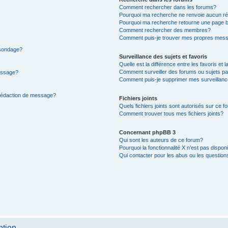
Comment rechercher dans les forums?
Pourquoi ma recherche ne renvoie aucun ré
Pourquoi ma recherche retourne une page b
Comment rechercher des membres?
Comment puis-je trouver mes propres mess
 sondage?
Surveillance des sujets et favoris
Quelle est la différence entre les favoris et l
Comment surveiller des forums ou sujets par
message?
Comment puis-je supprimer mes surveillanc
 rédaction de message?
Fichiers joints
Quels fichiers joints sont autorisés sur ce f
Comment trouver tous mes fichiers joints?
Concernant phpBB 3
Qui sont les auteurs de ce forum?
Pourquoi la fonctionnalité X n’est pas dispon
Qui contacter pour les abus ou les questio
ption