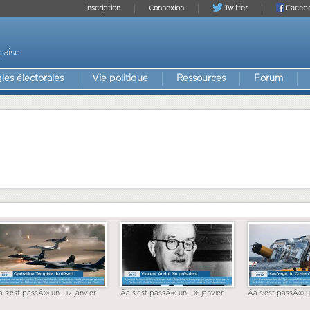
Inscription
Connexion
Twitter
Faceb
çaise
les électorales
Vie politique
Ressources
Forum
a s'est passÃ© un... 17 janvier
Ãa s'est passÃ© un... 16 janvier
Ãa s'est passÃ© un