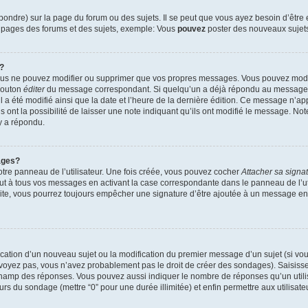
ndre) sur la page du forum ou des sujets. Il se peut que vous ayez besoin d’être 
s pages des forums et des sujets, exemple: Vous
pouvez
poster des nouveaux sujet
?
vous ne pouvez modifier ou supprimer que vos propres messages. Vous pouvez mod
 bouton
éditer
du message correspondant. Si quelqu’un a déjà répondu au message, u
’il a été modifié ainsi que la date et l’heure de la dernière édition. Ce message n’
 ont la possibilité de laisser une note indiquant qu’ils ont modifié le message. Not
y a répondu.
ages?
tre panneau de l’utilisateur. Une fois créée, vous pouvez cocher
Attacher sa signa
ut à tous vos messages en activant la case correspondante dans le panneau de l’ut
suite, vous pourrez toujours empêcher une signature d’être ajoutée à un message e
blication d’un nouveau sujet ou la modification du premier message d’un sujet (si vou
 voyez pas, vous n’avez probablement pas le droit de créer des sondages). Saisisse
champ des réponses. Vous pouvez aussi indiquer le nombre de réponses qu’un utilis
 jours du sondage (mettre “0” pour une durée illimitée) et enfin permettre aux utilisate