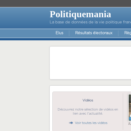
Politiquemania
La base de données de la vie politique fran
Elus
Résultats électoraux
Règ
Vidéos
Découvrez notre sélection de vidéos en
lien avec l'actualité.
Voir toutes les vidéos
Ã