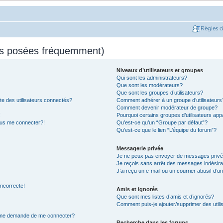
Règles 
ns posées fréquemment)
Niveaux d’utilisateurs et groupes
Qui sont les administrateurs?
Que sont les modérateurs?
Que sont les groupes d’utilisateurs?
e des utilisateurs connectés?
Comment adhérer à un groupe d’utilisateurs
Comment devenir modérateur de groupe?
!
Pourquoi certains groupes d’utilisateurs app
plus me connecter?!
Qu’est-ce qu’un “Groupe par défaut”?
Qu’est-ce que le lien “L’équipe du forum”?
Messagerie privée
Je ne peux pas envoyer de messages privé
Je reçois sans arrêt des messages indésira
J’ai reçu un e-mail ou un courrier abusif d’un
incorrecte!
Amis et ignorés
Que sont mes listes d’amis et d’ignorés?
Comment puis-je ajouter/supprimer des utilis
on me demande de me connecter?
Recherche dans les forums