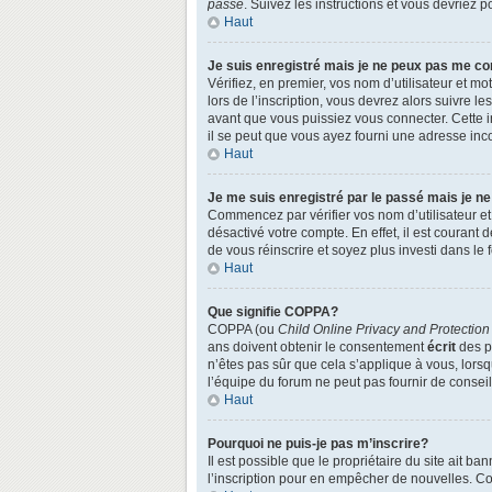
passe
. Suivez les instructions et vous devriez
Haut
Je suis enregistré mais je ne peux pas me co
Vérifiez, en premier, vos nom d’utilisateur et mo
lors de l’inscription, vous devrez alors suivre l
avant que vous puissiez vous connecter. Cette in
il se peut que vous ayez fourni une adresse incorr
Haut
Je me suis enregistré par le passé mais je n
Commencez par vérifier vos nom d’utilisateur et 
désactivé votre compte. En effet, il est courant 
de vous réinscrire et soyez plus investi dans le 
Haut
Que signifie COPPA?
COPPA (ou
Child Online Privacy and Protection
ans doivent obtenir le consentement
écrit
des pa
n’êtes pas sûr que cela s’applique à vous, lors
l’équipe du forum ne peut pas fournir de conseil
Haut
Pourquoi ne puis-je pas m’inscrire?
Il est possible que le propriétaire du site ait ba
l’inscription pour en empêcher de nouvelles. Co