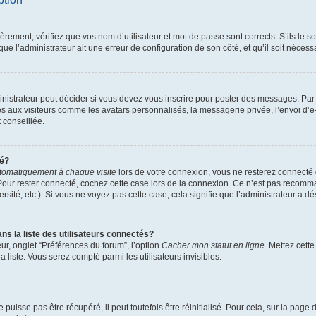
ement, vérifiez que vos nom d’utilisateur et mot de passe sont corrects. S’ils le son
ue l’administrateur ait une erreur de configuration de son côté, et qu’il soit nécessa
istrateur peut décider si vous devez vous inscrire pour poster des messages. Par ai
es aux visiteurs comme les avatars personnalisés, la messagerie privée, l’envoi d’
t conseillée.
té?
tomatiquement à chaque visite
lors de votre connexion, vous ne resterez connect
Pour rester connecté, cochez cette case lors de la connexion. Ce n’est pas recomma
sité, etc.). Si vous ne voyez pas cette case, cela signifie que l’administrateur a dés
 la liste des utilisateurs connectés?
ur, onglet “Préférences du forum”, l’option
Cacher mon statut en ligne
. Mettez cett
 liste. Vous serez compté parmi les utilisateurs invisibles.
uisse pas être récupéré, il peut toutefois être réinitialisé. Pour cela, sur la page