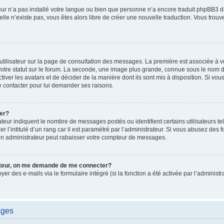
ateur n’a pas installé votre langue ou bien que personne n’a encore traduit phpBB
i elle n’existe pas, vous êtes alors libre de créer une nouvelle traduction. Vous trou
utilisateur sur la page de consultation des messages. La première est associée à v
tre statut sur le forum. La seconde, une image plus grande, connue sous le nom d
ctiver les avatars et de décider de la manière dont ils sont mis à disposition. Si vous
e contacter pour lui demander ses raisons.
er?
teur indiquent le nombre de messages postés ou identifient certains utilisateurs te
r l’intitulé d’un rang car il est paramétré par l’administrateur. Si vous abusez de
un administrateur peut rabaisser votre compteur de messages.
sateur, on me demande de me connecter?
oyer des e-mails via le formulaire intégré (si la fonction a été activée par l’admini
ages