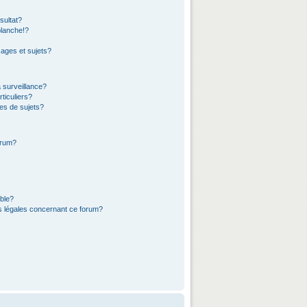
sultat?
lanche!?
ages et sujets?
a surveillance?
ticuliers?
es de sujets?
orum?
ible?
ns légales concernant ce forum?