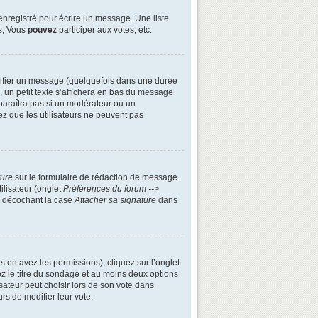
enregistré pour écrire un message. Une liste
s, Vous
pouvez
participer aux votes, etc.
ifier un message (quelquefois dans une durée
n petit texte s’affichera en bas du message
apparaîtra pas si un modérateur ou un
ez que les utilisateurs ne peuvent pas
ture
sur le formulaire de rédaction de message.
ilisateur (onglet
Préférences du forum -->
n décochant la case
Attacher sa signature
dans
s en avez les permissions), cliquez sur l’onglet
z le titre du sondage et au moins deux options
ateur peut choisir lors de son vote dans
urs de modifier leur vote.