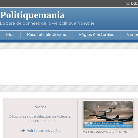
Inscriptio
Politiquemania
La base de données de la vie politique française
Elus
Résultats électoraux
Règles électorales
Vie p
Vidéos
Découvrez notre sélection de vidéos en
lien avec l'actualité.
Voir toutes les vidéos
Ãa s'est passÃ© un... 17 janvier