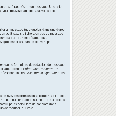
enregistré pour écrire un message. Une liste
s, Vous
pouvez
participer aux votes, etc.
ifier un message (quelquefois dans une durée
n petit texte s’affichera en bas du message
apparaîtra pas si un modérateur ou un
ez que les utilisateurs ne peuvent pas
ture
sur le formulaire de rédaction de message.
ilisateur (onglet
Préférences du forum -->
n décochant la case
Attacher sa signature
dans
s en avez les permissions), cliquez sur l’onglet
z le titre du sondage et au moins deux options
ateur peut choisir lors de son vote dans
urs de modifier leur vote.