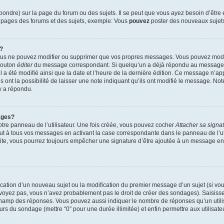
ndre) sur la page du forum ou des sujets. Il se peut que vous ayez besoin d’être 
s pages des forums et des sujets, exemple: Vous
pouvez
poster des nouveaux sujet
?
vous ne pouvez modifier ou supprimer que vos propres messages. Vous pouvez mod
 bouton
éditer
du message correspondant. Si quelqu’un a déjà répondu au message, u
’il a été modifié ainsi que la date et l’heure de la dernière édition. Ce message n’
 ont la possibilité de laisser une note indiquant qu’ils ont modifié le message. Not
y a répondu.
ages?
tre panneau de l’utilisateur. Une fois créée, vous pouvez cocher
Attacher sa signa
ut à tous vos messages en activant la case correspondante dans le panneau de l’ut
suite, vous pourrez toujours empêcher une signature d’être ajoutée à un message e
blication d’un nouveau sujet ou la modification du premier message d’un sujet (si vou
 voyez pas, vous n’avez probablement pas le droit de créer des sondages). Saisisse
champ des réponses. Vous pouvez aussi indiquer le nombre de réponses qu’un utilis
 jours du sondage (mettre “0” pour une durée illimitée) et enfin permettre aux utilisate