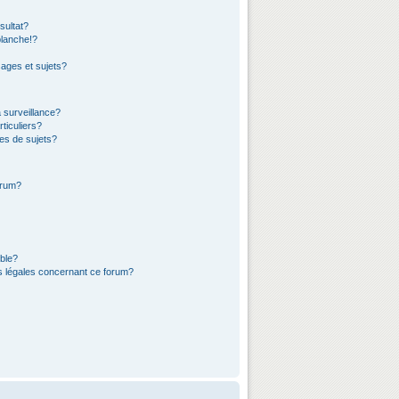
sultat?
lanche!?
ages et sujets?
a surveillance?
ticuliers?
es de sujets?
orum?
ible?
ns légales concernant ce forum?