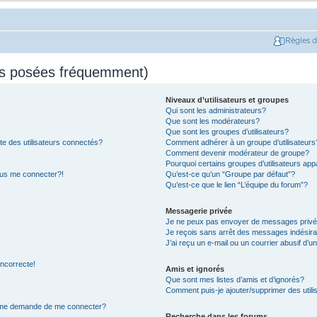
Règles 
ns posées fréquemment)
Niveaux d’utilisateurs et groupes
Qui sont les administrateurs?
Que sont les modérateurs?
Que sont les groupes d’utilisateurs?
e des utilisateurs connectés?
Comment adhérer à un groupe d’utilisateurs
Comment devenir modérateur de groupe?
!
Pourquoi certains groupes d’utilisateurs app
plus me connecter?!
Qu’est-ce qu’un “Groupe par défaut”?
Qu’est-ce que le lien “L’équipe du forum”?
Messagerie privée
Je ne peux pas envoyer de messages privé
Je reçois sans arrêt des messages indésira
J’ai reçu un e-mail ou un courrier abusif d’un
incorrecte!
Amis et ignorés
Que sont mes listes d’amis et d’ignorés?
Comment puis-je ajouter/supprimer des utilis
on me demande de me connecter?
Recherche dans les forums