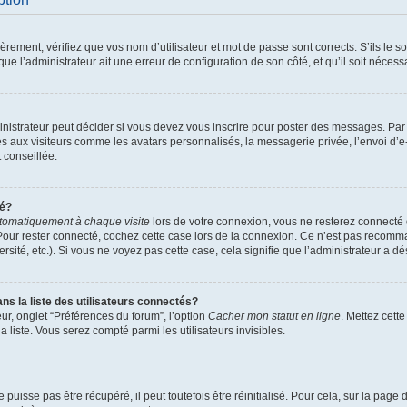
ement, vérifiez que vos nom d’utilisateur et mot de passe sont corrects. S’ils le son
ue l’administrateur ait une erreur de configuration de son côté, et qu’il soit nécessa
istrateur peut décider si vous devez vous inscrire pour poster des messages. Par ai
es aux visiteurs comme les avatars personnalisés, la messagerie privée, l’envoi d’
t conseillée.
té?
tomatiquement à chaque visite
lors de votre connexion, vous ne resterez connect
Pour rester connecté, cochez cette case lors de la connexion. Ce n’est pas recomma
sité, etc.). Si vous ne voyez pas cette case, cela signifie que l’administrateur a dés
 la liste des utilisateurs connectés?
ur, onglet “Préférences du forum”, l’option
Cacher mon statut en ligne
. Mettez cett
 liste. Vous serez compté parmi les utilisateurs invisibles.
uisse pas être récupéré, il peut toutefois être réinitialisé. Pour cela, sur la page