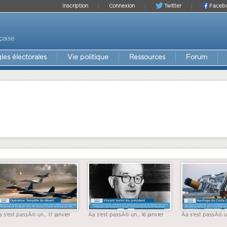
Inscription
Connexion
Twitter
Faceb
çaise
les électorales
Vie politique
Ressources
Forum
a s'est passÃ© un... 17 janvier
Ãa s'est passÃ© un... 16 janvier
Ãa s'est passÃ© un