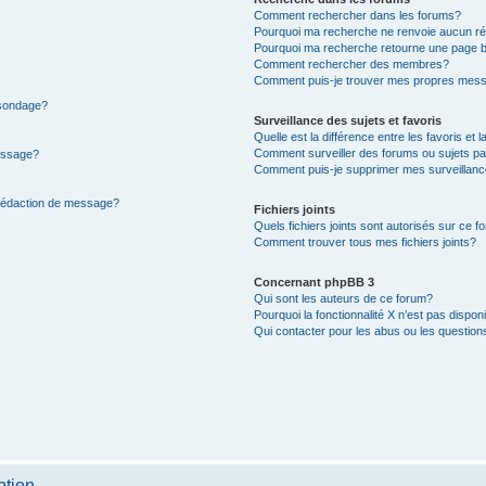
Comment rechercher dans les forums?
Pourquoi ma recherche ne renvoie aucun ré
Pourquoi ma recherche retourne une page b
Comment rechercher des membres?
Comment puis-je trouver mes propres mess
 sondage?
Surveillance des sujets et favoris
Quelle est la différence entre les favoris et l
Comment surveiller des forums ou sujets par
message?
Comment puis-je supprimer mes surveillanc
 rédaction de message?
Fichiers joints
Quels fichiers joints sont autorisés sur ce f
Comment trouver tous mes fichiers joints?
Concernant phpBB 3
Qui sont les auteurs de ce forum?
Pourquoi la fonctionnalité X n’est pas dispon
Qui contacter pour les abus ou les questio
ption