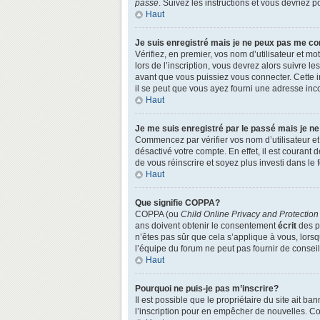
passe
. Suivez les instructions et vous devriez
Haut
Je suis enregistré mais je ne peux pas me co
Vérifiez, en premier, vos nom d’utilisateur et mo
lors de l’inscription, vous devrez alors suivre l
avant que vous puissiez vous connecter. Cette in
il se peut que vous ayez fourni une adresse incorr
Haut
Je me suis enregistré par le passé mais je n
Commencez par vérifier vos nom d’utilisateur et 
désactivé votre compte. En effet, il est courant 
de vous réinscrire et soyez plus investi dans le 
Haut
Que signifie COPPA?
COPPA (ou
Child Online Privacy and Protection
ans doivent obtenir le consentement
écrit
des pa
n’êtes pas sûr que cela s’applique à vous, lors
l’équipe du forum ne peut pas fournir de conseil
Haut
Pourquoi ne puis-je pas m’inscrire?
Il est possible que le propriétaire du site ait ba
l’inscription pour en empêcher de nouvelles. Co