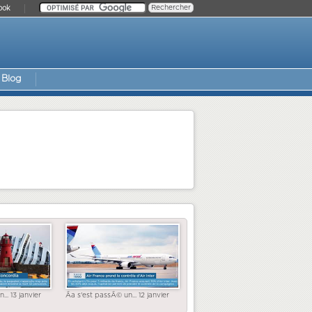
ook
Blog
... 13 janvier
Ãa s'est passÃ© un... 12 janvier