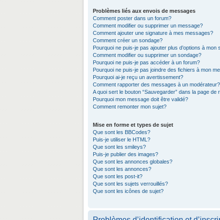
Problèmes liés aux envois de messages
Comment poster dans un forum?
Comment modifier ou supprimer un message?
Comment ajouter une signature à mes messages?
Comment créer un sondage?
Pourquoi ne puis-je pas ajouter plus d’options à mon
Comment modifier ou supprimer un sondage?
Pourquoi ne puis-je pas accéder à un forum?
Pourquoi ne puis-je pas joindre des fichiers à mon 
Pourquoi ai-je reçu un avertissement?
Comment rapporter des messages à un modérateur?
A quoi sert le bouton “Sauvegarder” dans la page de
Pourquoi mon message doit être validé?
Comment remonter mon sujet?
Mise en forme et types de sujet
Que sont les BBCodes?
Puis-je utiliser le HTML?
Que sont les smileys?
Puis-je publier des images?
Que sont les annonces globales?
Que sont les annonces?
Que sont les post-it?
Que sont les sujets verrouillés?
Que sont les icônes de sujet?
Problèmes d’identification et d’inscri