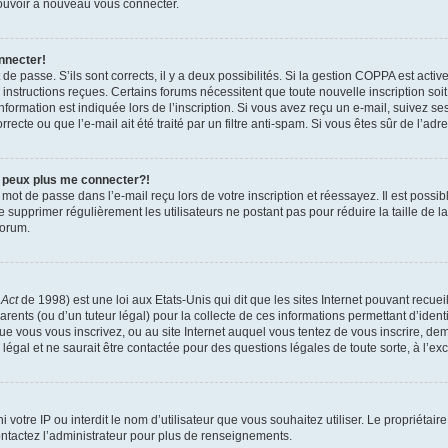
 pouvoir à nouveau vous connecter.
nnecter!
t de passe. S’ils sont corrects, il y a deux possibilités. Si la gestion COPPA est act
es instructions reçues. Certains forums nécessitent que toute nouvelle inscription s
formation est indiquée lors de l’inscription. Si vous avez reçu un e-mail, suivez ses
ecte ou que l’e-mail ait été traité par un filtre anti-spam. Si vous êtes sûr de l’adr
e peux plus me connecter?!
mot de passe dans l’e-mail reçu lors de votre inscription et réessayez. Il est possib
de supprimer régulièrement les utilisateurs ne postant pas pour réduire la taille de 
forum.
 Act
de 1998) est une loi aux Etats-Unis qui dit que les sites Internet pouvant recue
rents (ou d’un tuteur légal) pour la collecte de ces informations permettant d’iden
que vous vous inscrivez, ou au site Internet auquel vous tentez de vous inscrire, 
 légal et ne saurait être contactée pour des questions légales de toute sorte, à l’e
nni votre IP ou interdit le nom d’utilisateur que vous souhaitez utiliser. Le propriéta
ntactez l’administrateur pour plus de renseignements.