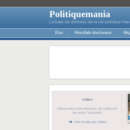
Politiquemania
La base de données de la vie politique fran
Elus
Résultats électoraux
Règ
Vidéos
Découvrez notre sélection de vidéos en
lien avec l'actualité.
Voir toutes les vidéos
Ã