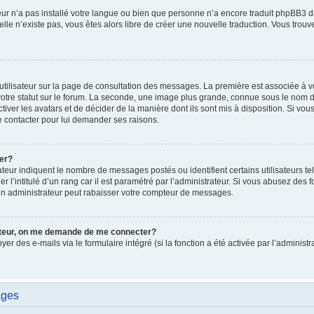
ateur n’a pas installé votre langue ou bien que personne n’a encore traduit phpBB
i elle n’existe pas, vous êtes alors libre de créer une nouvelle traduction. Vous trou
utilisateur sur la page de consultation des messages. La première est associée à v
tre statut sur le forum. La seconde, une image plus grande, connue sous le nom d
ctiver les avatars et de décider de la manière dont ils sont mis à disposition. Si vous
e contacter pour lui demander ses raisons.
er?
teur indiquent le nombre de messages postés ou identifient certains utilisateurs te
r l’intitulé d’un rang car il est paramétré par l’administrateur. Si vous abusez de
un administrateur peut rabaisser votre compteur de messages.
sateur, on me demande de me connecter?
oyer des e-mails via le formulaire intégré (si la fonction a été activée par l’admini
ages