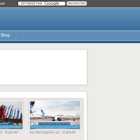
ook
Blog
... 13 janvier
Ãa s'est passÃ© un... 12 janvier