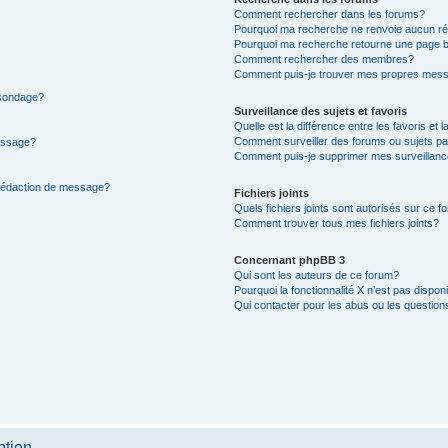
Comment rechercher dans les forums?
Pourquoi ma recherche ne renvoie aucun ré
Pourquoi ma recherche retourne une page b
Comment rechercher des membres?
Comment puis-je trouver mes propres mess
 sondage?
Surveillance des sujets et favoris
Quelle est la différence entre les favoris et l
Comment surveiller des forums ou sujets par
message?
Comment puis-je supprimer mes surveillanc
 rédaction de message?
Fichiers joints
Quels fichiers joints sont autorisés sur ce f
Comment trouver tous mes fichiers joints?
Concernant phpBB 3
Qui sont les auteurs de ce forum?
Pourquoi la fonctionnalité X n’est pas dispon
Qui contacter pour les abus ou les questio
ption