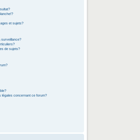
sultat?
lanche!?
ages et sujets?
a surveillance?
ticuliers?
es de sujets?
orum?
ible?
ns légales concernant ce forum?