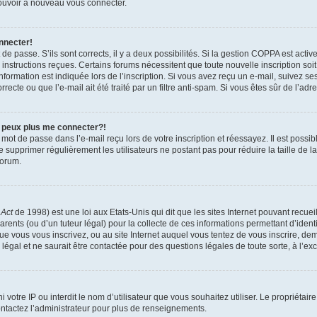
 pouvoir à nouveau vous connecter.
nnecter!
t de passe. S’ils sont corrects, il y a deux possibilités. Si la gestion COPPA est act
es instructions reçues. Certains forums nécessitent que toute nouvelle inscription s
formation est indiquée lors de l’inscription. Si vous avez reçu un e-mail, suivez ses
ecte ou que l’e-mail ait été traité par un filtre anti-spam. Si vous êtes sûr de l’adr
e peux plus me connecter?!
mot de passe dans l’e-mail reçu lors de votre inscription et réessayez. Il est possib
de supprimer régulièrement les utilisateurs ne postant pas pour réduire la taille de 
forum.
 Act
de 1998) est une loi aux Etats-Unis qui dit que les sites Internet pouvant recue
rents (ou d’un tuteur légal) pour la collecte de ces informations permettant d’iden
que vous vous inscrivez, ou au site Internet auquel vous tentez de vous inscrire, 
 légal et ne saurait être contactée pour des questions légales de toute sorte, à l’e
nni votre IP ou interdit le nom d’utilisateur que vous souhaitez utiliser. Le propriéta
ntactez l’administrateur pour plus de renseignements.