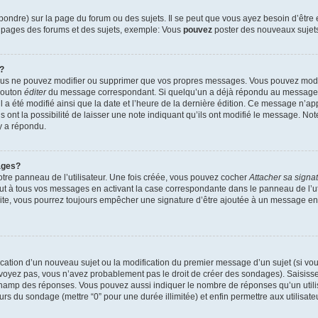
ndre) sur la page du forum ou des sujets. Il se peut que vous ayez besoin d’être 
s pages des forums et des sujets, exemple: Vous
pouvez
poster des nouveaux sujet
?
vous ne pouvez modifier ou supprimer que vos propres messages. Vous pouvez mod
 bouton
éditer
du message correspondant. Si quelqu’un a déjà répondu au message, u
’il a été modifié ainsi que la date et l’heure de la dernière édition. Ce message n’
 ont la possibilité de laisser une note indiquant qu’ils ont modifié le message. Not
y a répondu.
ages?
tre panneau de l’utilisateur. Une fois créée, vous pouvez cocher
Attacher sa signa
ut à tous vos messages en activant la case correspondante dans le panneau de l’ut
suite, vous pourrez toujours empêcher une signature d’être ajoutée à un message e
blication d’un nouveau sujet ou la modification du premier message d’un sujet (si vou
 voyez pas, vous n’avez probablement pas le droit de créer des sondages). Saisisse
champ des réponses. Vous pouvez aussi indiquer le nombre de réponses qu’un utilis
 jours du sondage (mettre “0” pour une durée illimitée) et enfin permettre aux utilisate