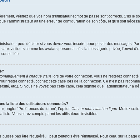
ement, vérifiez que vos nom d’utilisateur et mot de passe sont corrects. S’ils le son
ue l’administrateur ait une erreur de configuration de son côté, et qu’il soit nécessa
istrateur peut décider si vous devez vous inscrire pour poster des messages. Par ai
es aux visiteurs comme les avatars personnalisés, la messagerie privée, l’envoi d’
t conseillée.
té?
tomatiquement à chaque visite
lors de votre connexion, vous ne resterez connect
Pour rester connecté, cochez cette case lors de la connexion. Ce n’est pas recomma
sité, etc.). Si vous ne voyez pas cette case, cela signifie que l’administrateur a dés
 la liste des utilisateurs connectés?
ur, onglet “Préférences du forum”, l’option
Cacher mon statut en ligne
. Mettez cett
 liste. Vous serez compté parmi les utilisateurs invisibles.
uisse pas être récupéré, il peut toutefois être réinitialisé. Pour cela, sur la page