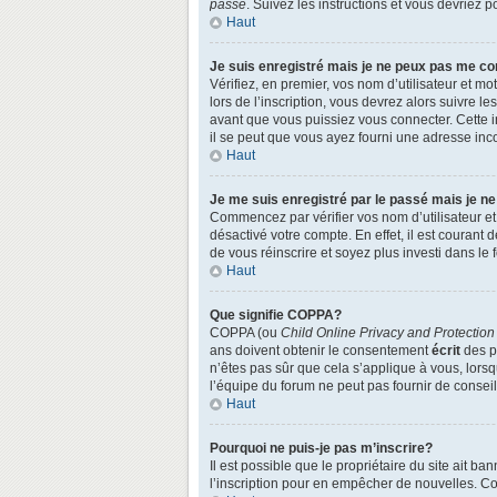
passe
. Suivez les instructions et vous devriez
Haut
Je suis enregistré mais je ne peux pas me co
Vérifiez, en premier, vos nom d’utilisateur et mo
lors de l’inscription, vous devrez alors suivre l
avant que vous puissiez vous connecter. Cette in
il se peut que vous ayez fourni une adresse incorr
Haut
Je me suis enregistré par le passé mais je n
Commencez par vérifier vos nom d’utilisateur et 
désactivé votre compte. En effet, il est courant 
de vous réinscrire et soyez plus investi dans le 
Haut
Que signifie COPPA?
COPPA (ou
Child Online Privacy and Protection
ans doivent obtenir le consentement
écrit
des pa
n’êtes pas sûr que cela s’applique à vous, lors
l’équipe du forum ne peut pas fournir de conseil
Haut
Pourquoi ne puis-je pas m’inscrire?
Il est possible que le propriétaire du site ait ba
l’inscription pour en empêcher de nouvelles. Co