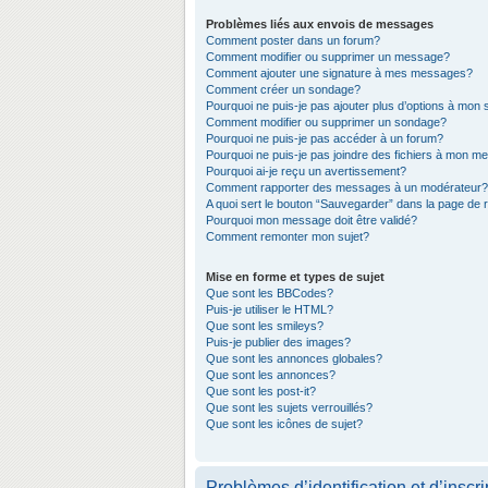
Problèmes liés aux envois de messages
Comment poster dans un forum?
Comment modifier ou supprimer un message?
Comment ajouter une signature à mes messages?
Comment créer un sondage?
Pourquoi ne puis-je pas ajouter plus d’options à mon
Comment modifier ou supprimer un sondage?
Pourquoi ne puis-je pas accéder à un forum?
Pourquoi ne puis-je pas joindre des fichiers à mon 
Pourquoi ai-je reçu un avertissement?
Comment rapporter des messages à un modérateur?
A quoi sert le bouton “Sauvegarder” dans la page de
Pourquoi mon message doit être validé?
Comment remonter mon sujet?
Mise en forme et types de sujet
Que sont les BBCodes?
Puis-je utiliser le HTML?
Que sont les smileys?
Puis-je publier des images?
Que sont les annonces globales?
Que sont les annonces?
Que sont les post-it?
Que sont les sujets verrouillés?
Que sont les icônes de sujet?
Problèmes d’identification et d’inscri