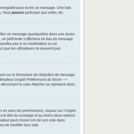
enregistré pour écrire un message. Une liste
s, Vous
pouvez
participer aux votes, etc.
ifier un message (quelquefois dans une durée
n petit texte s’affichera en bas du message
apparaîtra pas si un modérateur ou un
ez que les utilisateurs ne peuvent pas
ture
sur le formulaire de rédaction de message.
ilisateur (onglet
Préférences du forum -->
n décochant la case
Attacher sa signature
dans
s en avez les permissions), cliquez sur l’onglet
z le titre du sondage et au moins deux options
ateur peut choisir lors de son vote dans
urs de modifier leur vote.