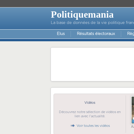
Politiquemania
La base de données de la vie politique fran
Elus
Résultats électoraux
Règ
Vidéos
Découvrez notre sélection de vidéos en
lien avec l'actualité.
Voir toutes les vidéos
Ã