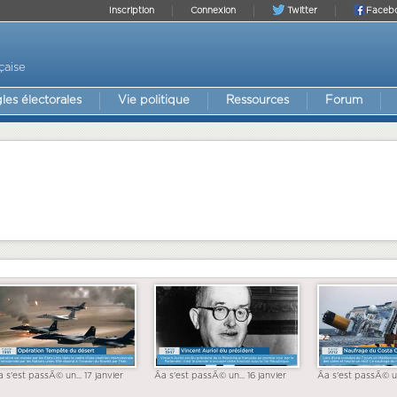
Inscription
Connexion
Twitter
Faceb
çaise
les électorales
Vie politique
Ressources
Forum
a s'est passÃ© un... 17 janvier
Ãa s'est passÃ© un... 16 janvier
Ãa s'est passÃ© un