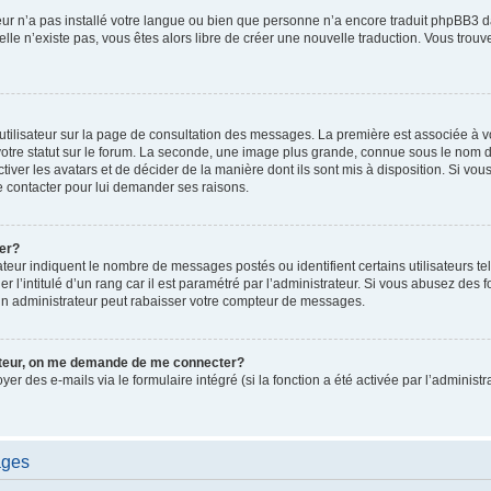
ateur n’a pas installé votre langue ou bien que personne n’a encore traduit phpBB
i elle n’existe pas, vous êtes alors libre de créer une nouvelle traduction. Vous trou
utilisateur sur la page de consultation des messages. La première est associée à v
tre statut sur le forum. La seconde, une image plus grande, connue sous le nom d
ctiver les avatars et de décider de la manière dont ils sont mis à disposition. Si vous
e contacter pour lui demander ses raisons.
er?
teur indiquent le nombre de messages postés ou identifient certains utilisateurs te
r l’intitulé d’un rang car il est paramétré par l’administrateur. Si vous abusez de
un administrateur peut rabaisser votre compteur de messages.
sateur, on me demande de me connecter?
oyer des e-mails via le formulaire intégré (si la fonction a été activée par l’admini
ages