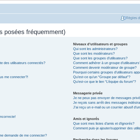
Règles 
ns posées fréquemment)
Niveaux d’utilisateurs et groupes
Qui sont les administrateurs?
Que sont les modérateurs?
Que sont les groupes d’utilisateurs?
e des utilisateurs connectés?
Comment adhérer à un groupe d’utilisateurs
Comment devenir modérateur de groupe?
!
Pourquoi certains groupes d’utilisateurs app
plus me connecter?!
Qu’est-ce qu’un “Groupe par défaut”?
Qu’est-ce que le lien “L’équipe du forum”?
Messagerie privée
Je ne peux pas envoyer de messages privé
Je reçois sans arrêt des messages indésira
J’ai reçu un e-mail ou un courrier abusif d’un
incorrecte!
Amis et ignorés
Que sont mes listes d’amis et d’ignorés?
Comment puis-je ajouter/supprimer des utilis
on me demande de me connecter?
Recherche dans les forums