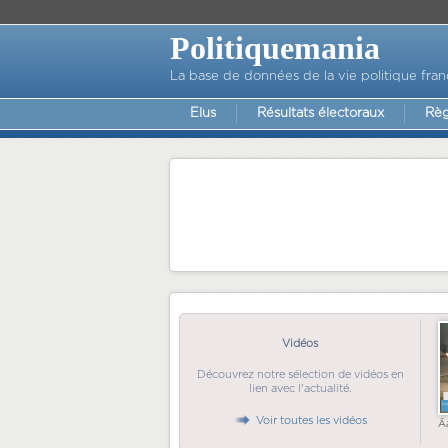
Politiquemania
La base de données de la vie politique fran
Elus
Résultats électoraux
Règ
Vidéos
Découvrez notre sélection de vidéos en
lien avec l'actualité.
Voir toutes les vidéos
Ã