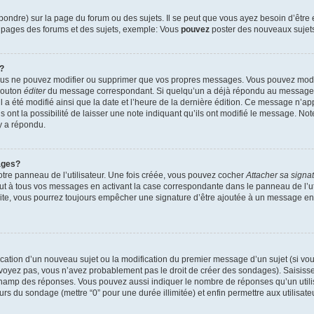
ndre) sur la page du forum ou des sujets. Il se peut que vous ayez besoin d’être 
s pages des forums et des sujets, exemple: Vous
pouvez
poster des nouveaux sujet
?
vous ne pouvez modifier ou supprimer que vos propres messages. Vous pouvez mod
 bouton
éditer
du message correspondant. Si quelqu’un a déjà répondu au message, u
’il a été modifié ainsi que la date et l’heure de la dernière édition. Ce message n’
 ont la possibilité de laisser une note indiquant qu’ils ont modifié le message. Not
y a répondu.
ages?
tre panneau de l’utilisateur. Une fois créée, vous pouvez cocher
Attacher sa signa
ut à tous vos messages en activant la case correspondante dans le panneau de l’ut
suite, vous pourrez toujours empêcher une signature d’être ajoutée à un message e
blication d’un nouveau sujet ou la modification du premier message d’un sujet (si vou
 voyez pas, vous n’avez probablement pas le droit de créer des sondages). Saisisse
champ des réponses. Vous pouvez aussi indiquer le nombre de réponses qu’un utilis
 jours du sondage (mettre “0” pour une durée illimitée) et enfin permettre aux utilisate