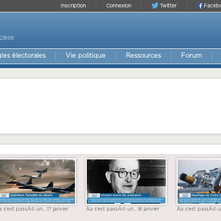
Inscription
Connexion
Twitter
Faceb
çaise
les électorales
Vie politique
Ressources
Forum
a s'est passÃ© un... 17 janvier
Ãa s'est passÃ© un... 16 janvier
Ãa s'est passÃ© un