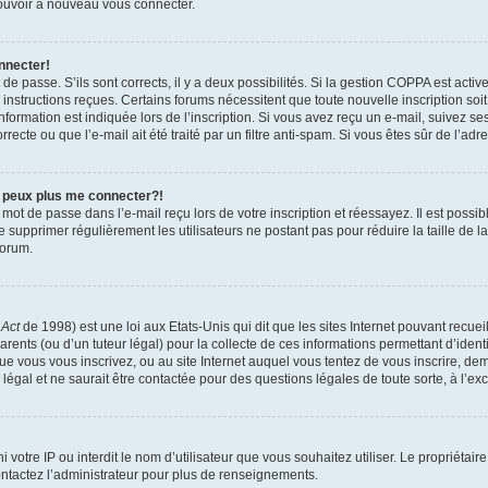
 pouvoir à nouveau vous connecter.
nnecter!
t de passe. S’ils sont corrects, il y a deux possibilités. Si la gestion COPPA est act
es instructions reçues. Certains forums nécessitent que toute nouvelle inscription s
formation est indiquée lors de l’inscription. Si vous avez reçu un e-mail, suivez ses
ecte ou que l’e-mail ait été traité par un filtre anti-spam. Si vous êtes sûr de l’adr
e peux plus me connecter?!
mot de passe dans l’e-mail reçu lors de votre inscription et réessayez. Il est possib
de supprimer régulièrement les utilisateurs ne postant pas pour réduire la taille de 
forum.
 Act
de 1998) est une loi aux Etats-Unis qui dit que les sites Internet pouvant recue
rents (ou d’un tuteur légal) pour la collecte de ces informations permettant d’iden
que vous vous inscrivez, ou au site Internet auquel vous tentez de vous inscrire, 
 légal et ne saurait être contactée pour des questions légales de toute sorte, à l’e
nni votre IP ou interdit le nom d’utilisateur que vous souhaitez utiliser. Le propriéta
ntactez l’administrateur pour plus de renseignements.