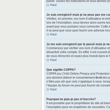
passe
. Suivez les instructions et vous devriez
Haut
Je suis enregistré mais je ne peux pas me co
Vérifiez, en premier, vos nom d’utilisateur et mo
lors de l’inscription, vous devrez alors suivre l
avant que vous puissiez vous connecter. Cette in
il se peut que vous ayez fourni une adresse incorr
Haut
Je me suis enregistré par le passé mais je n
Commencez par vérifier vos nom d’utilisateur et 
désactivé votre compte. En effet, il est courant 
de vous réinscrire et soyez plus investi dans le 
Haut
Que signifie COPPA?
COPPA (ou
Child Online Privacy and Protection
ans doivent obtenir le consentement
écrit
des pa
n’êtes pas sûr que cela s’applique à vous, lors
l’équipe du forum ne peut pas fournir de conseil
Haut
Pourquoi ne puis-je pas m’inscrire?
Il est possible que le propriétaire du site ait ba
l’inscription pour en empêcher de nouvelles. Co