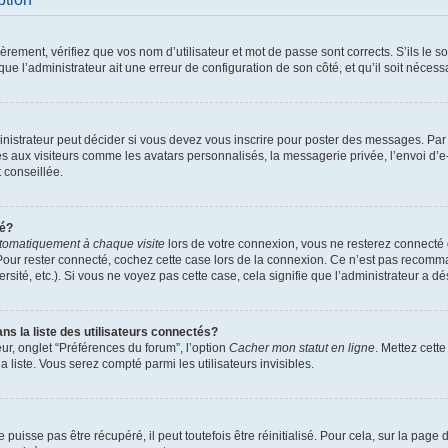
ement, vérifiez que vos nom d’utilisateur et mot de passe sont corrects. S’ils le son
ue l’administrateur ait une erreur de configuration de son côté, et qu’il soit nécessa
istrateur peut décider si vous devez vous inscrire pour poster des messages. Par ai
es aux visiteurs comme les avatars personnalisés, la messagerie privée, l’envoi d’
t conseillée.
té?
tomatiquement à chaque visite
lors de votre connexion, vous ne resterez connect
Pour rester connecté, cochez cette case lors de la connexion. Ce n’est pas recomma
sité, etc.). Si vous ne voyez pas cette case, cela signifie que l’administrateur a dés
 la liste des utilisateurs connectés?
ur, onglet “Préférences du forum”, l’option
Cacher mon statut en ligne
. Mettez cett
 liste. Vous serez compté parmi les utilisateurs invisibles.
uisse pas être récupéré, il peut toutefois être réinitialisé. Pour cela, sur la page