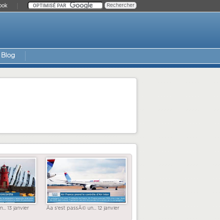
ook
Blog
... 13 janvier
Ãa s'est passÃ© un... 12 janvier