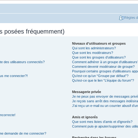
Règles 
ns posées fréquemment)
Niveaux d’utilisateurs et groupes
Qui sont les administrateurs?
Que sont les modérateurs?
Que sont les groupes d’utilisateurs?
e des utilisateurs connectés?
Comment adhérer à un groupe d’utilisateurs
Comment devenir modérateur de groupe?
!
Pourquoi certains groupes d’utilisateurs app
plus me connecter?!
Qu’est-ce qu’un “Groupe par défaut”?
Qu’est-ce que le lien “L’équipe du forum”?
Messagerie privée
Je ne peux pas envoyer de messages privé
Je reçois sans arrêt des messages indésira
J’ai reçu un e-mail ou un courrier abusif d’un
incorrecte!
Amis et ignorés
Que sont mes listes d’amis et d’ignorés?
Comment puis-je ajouter/supprimer des utilis
on me demande de me connecter?
Recherche dans les forums