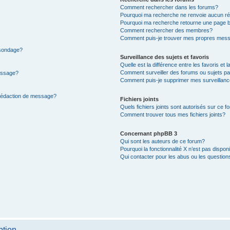
Comment rechercher dans les forums?
Pourquoi ma recherche ne renvoie aucun ré
Pourquoi ma recherche retourne une page b
Comment rechercher des membres?
Comment puis-je trouver mes propres mess
 sondage?
Surveillance des sujets et favoris
Quelle est la différence entre les favoris et l
Comment surveiller des forums ou sujets par
message?
Comment puis-je supprimer mes surveillanc
 rédaction de message?
Fichiers joints
Quels fichiers joints sont autorisés sur ce f
Comment trouver tous mes fichiers joints?
Concernant phpBB 3
Qui sont les auteurs de ce forum?
Pourquoi la fonctionnalité X n’est pas dispon
Qui contacter pour les abus ou les questio
ption