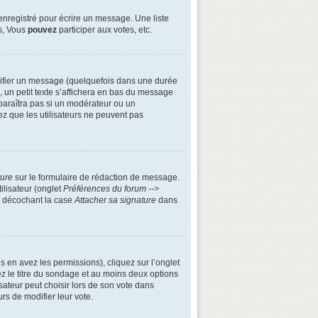
enregistré pour écrire un message. Une liste
s, Vous
pouvez
participer aux votes, etc.
ifier un message (quelquefois dans une durée
n petit texte s’affichera en bas du message
apparaîtra pas si un modérateur ou un
ez que les utilisateurs ne peuvent pas
ture
sur le formulaire de rédaction de message.
ilisateur (onglet
Préférences du forum -->
n décochant la case
Attacher sa signature
dans
s en avez les permissions), cliquez sur l’onglet
z le titre du sondage et au moins deux options
ateur peut choisir lors de son vote dans
urs de modifier leur vote.