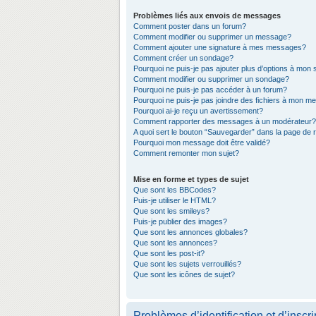
Problèmes liés aux envois de messages
Comment poster dans un forum?
Comment modifier ou supprimer un message?
Comment ajouter une signature à mes messages?
Comment créer un sondage?
Pourquoi ne puis-je pas ajouter plus d’options à mon
Comment modifier ou supprimer un sondage?
Pourquoi ne puis-je pas accéder à un forum?
Pourquoi ne puis-je pas joindre des fichiers à mon 
Pourquoi ai-je reçu un avertissement?
Comment rapporter des messages à un modérateur?
A quoi sert le bouton “Sauvegarder” dans la page de
Pourquoi mon message doit être validé?
Comment remonter mon sujet?
Mise en forme et types de sujet
Que sont les BBCodes?
Puis-je utiliser le HTML?
Que sont les smileys?
Puis-je publier des images?
Que sont les annonces globales?
Que sont les annonces?
Que sont les post-it?
Que sont les sujets verrouillés?
Que sont les icônes de sujet?
Problèmes d’identification et d’inscri