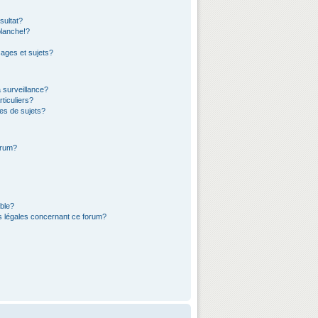
sultat?
lanche!?
ages et sujets?
a surveillance?
ticuliers?
es de sujets?
orum?
ible?
ns légales concernant ce forum?