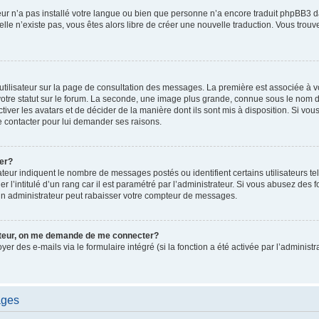
ateur n’a pas installé votre langue ou bien que personne n’a encore traduit phpBB
i elle n’existe pas, vous êtes alors libre de créer une nouvelle traduction. Vous trou
utilisateur sur la page de consultation des messages. La première est associée à v
tre statut sur le forum. La seconde, une image plus grande, connue sous le nom d
ctiver les avatars et de décider de la manière dont ils sont mis à disposition. Si vous
e contacter pour lui demander ses raisons.
er?
teur indiquent le nombre de messages postés ou identifient certains utilisateurs te
r l’intitulé d’un rang car il est paramétré par l’administrateur. Si vous abusez de
un administrateur peut rabaisser votre compteur de messages.
sateur, on me demande de me connecter?
oyer des e-mails via le formulaire intégré (si la fonction a été activée par l’admini
ages