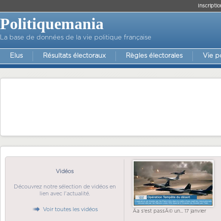
Inscriptio
Politiquemania
La base de données de la vie politique française
Elus
Résultats électoraux
Règles électorales
Vie p
Vidéos
Découvrez notre sélection de vidéos en
lien avec l'actualité.
Voir toutes les vidéos
Ãa s'est passÃ© un... 17 janvier