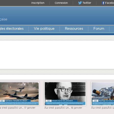
Inscription
Connexion
Twitter
Faceb
çaise
les électorales
Vie politique
Ressources
Forum
a s'est passÃ© un... 17 janvier
Ãa s'est passÃ© un... 16 janvier
Ãa s'est passÃ© un