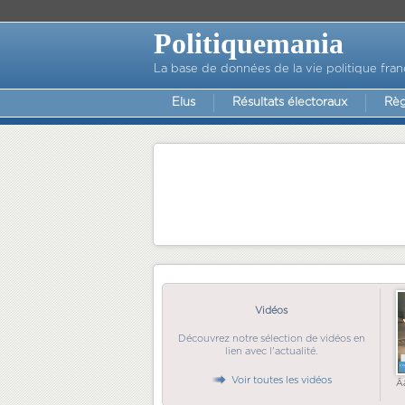
Politiquemania
La base de données de la vie politique fran
Elus
Résultats électoraux
Règ
Vidéos
Découvrez notre sélection de vidéos en
lien avec l'actualité.
Voir toutes les vidéos
Ã