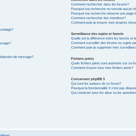
Comment rechercher dans les forums?
Pourquoi ma recherche ne renvoie aucun ré
Pourquoi ma recherche retourne une page b
Comment rechercher des membres?
Comment puis-je trouver mes propres mess
 sondage?
Surveillance des sujets et favoris
Quelle est la différence entre les favoris et l
Comment surveiller des forums ou sujets par
message?
Comment puis-je supprimer mes surveillanc
 rédaction de message?
Fichiers joints
Quels fichiers joints sont autorisés sur ce f
Comment trouver tous mes fichiers joints?
Concernant phpBB 3
Qui sont les auteurs de ce forum?
Pourquoi la fonctionnalité X n’est pas dispon
Qui contacter pour les abus ou les questio
ption