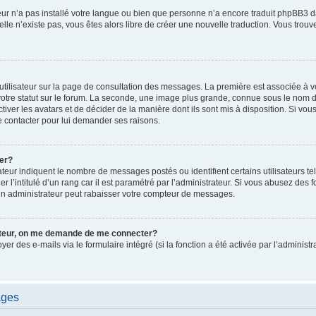
ateur n’a pas installé votre langue ou bien que personne n’a encore traduit phpBB
i elle n’existe pas, vous êtes alors libre de créer une nouvelle traduction. Vous trou
utilisateur sur la page de consultation des messages. La première est associée à v
tre statut sur le forum. La seconde, une image plus grande, connue sous le nom d
ctiver les avatars et de décider de la manière dont ils sont mis à disposition. Si vous
e contacter pour lui demander ses raisons.
er?
teur indiquent le nombre de messages postés ou identifient certains utilisateurs te
r l’intitulé d’un rang car il est paramétré par l’administrateur. Si vous abusez de
un administrateur peut rabaisser votre compteur de messages.
sateur, on me demande de me connecter?
oyer des e-mails via le formulaire intégré (si la fonction a été activée par l’admini
ages