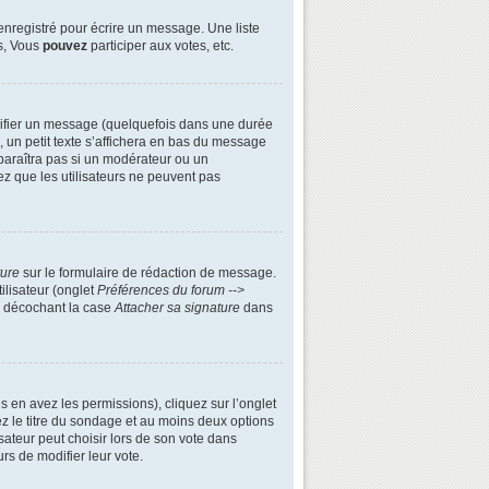
enregistré pour écrire un message. Une liste
s, Vous
pouvez
participer aux votes, etc.
ifier un message (quelquefois dans une durée
n petit texte s’affichera en bas du message
apparaîtra pas si un modérateur ou un
ez que les utilisateurs ne peuvent pas
ture
sur le formulaire de rédaction de message.
ilisateur (onglet
Préférences du forum -->
n décochant la case
Attacher sa signature
dans
s en avez les permissions), cliquez sur l’onglet
z le titre du sondage et au moins deux options
ateur peut choisir lors de son vote dans
urs de modifier leur vote.