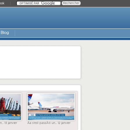
ook
Blog
... 13 janvier
Ãa s'est passÃ© un... 12 janvier