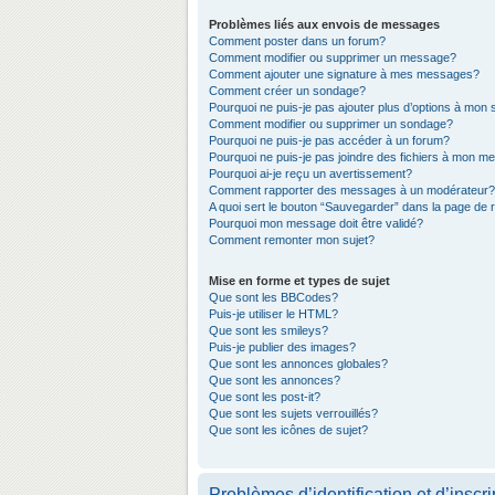
Problèmes liés aux envois de messages
Comment poster dans un forum?
Comment modifier ou supprimer un message?
Comment ajouter une signature à mes messages?
Comment créer un sondage?
Pourquoi ne puis-je pas ajouter plus d’options à mon
Comment modifier ou supprimer un sondage?
Pourquoi ne puis-je pas accéder à un forum?
Pourquoi ne puis-je pas joindre des fichiers à mon 
Pourquoi ai-je reçu un avertissement?
Comment rapporter des messages à un modérateur?
A quoi sert le bouton “Sauvegarder” dans la page de
Pourquoi mon message doit être validé?
Comment remonter mon sujet?
Mise en forme et types de sujet
Que sont les BBCodes?
Puis-je utiliser le HTML?
Que sont les smileys?
Puis-je publier des images?
Que sont les annonces globales?
Que sont les annonces?
Que sont les post-it?
Que sont les sujets verrouillés?
Que sont les icônes de sujet?
Problèmes d’identification et d’inscri