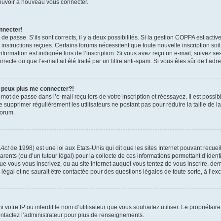
 pouvoir à nouveau vous connecter.
nnecter!
t de passe. S’ils sont corrects, il y a deux possibilités. Si la gestion COPPA est act
es instructions reçues. Certains forums nécessitent que toute nouvelle inscription s
formation est indiquée lors de l’inscription. Si vous avez reçu un e-mail, suivez ses
ecte ou que l’e-mail ait été traité par un filtre anti-spam. Si vous êtes sûr de l’adr
e peux plus me connecter?!
mot de passe dans l’e-mail reçu lors de votre inscription et réessayez. Il est possib
de supprimer régulièrement les utilisateurs ne postant pas pour réduire la taille de 
forum.
 Act
de 1998) est une loi aux Etats-Unis qui dit que les sites Internet pouvant recue
rents (ou d’un tuteur légal) pour la collecte de ces informations permettant d’iden
que vous vous inscrivez, ou au site Internet auquel vous tentez de vous inscrire, 
 légal et ne saurait être contactée pour des questions légales de toute sorte, à l’e
nni votre IP ou interdit le nom d’utilisateur que vous souhaitez utiliser. Le propriéta
ntactez l’administrateur pour plus de renseignements.