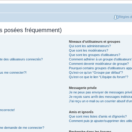
Règles 
ns posées fréquemment)
Niveaux d’utilisateurs et groupes
Qui sont les administrateurs?
Que sont les modérateurs?
Que sont les groupes d’utilisateurs?
e des utilisateurs connectés?
Comment adhérer à un groupe d’utilisateurs
Comment devenir modérateur de groupe?
!
Pourquoi certains groupes d’utilisateurs app
plus me connecter?!
Qu’est-ce qu’un “Groupe par défaut”?
Qu’est-ce que le lien “L’équipe du forum”?
Messagerie privée
Je ne peux pas envoyer de messages privé
Je reçois sans arrêt des messages indésira
J’ai reçu un e-mail ou un courrier abusif d’un
incorrecte!
Amis et ignorés
Que sont mes listes d’amis et d’ignorés?
Comment puis-je ajouter/supprimer des utilis
on me demande de me connecter?
Recherche dans les forums