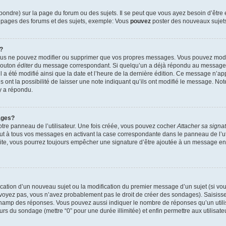
ndre) sur la page du forum ou des sujets. Il se peut que vous ayez besoin d’être 
s pages des forums et des sujets, exemple: Vous
pouvez
poster des nouveaux sujet
?
vous ne pouvez modifier ou supprimer que vos propres messages. Vous pouvez mod
 bouton
éditer
du message correspondant. Si quelqu’un a déjà répondu au message, u
’il a été modifié ainsi que la date et l’heure de la dernière édition. Ce message n’
 ont la possibilité de laisser une note indiquant qu’ils ont modifié le message. Not
y a répondu.
ages?
tre panneau de l’utilisateur. Une fois créée, vous pouvez cocher
Attacher sa signa
ut à tous vos messages en activant la case correspondante dans le panneau de l’ut
suite, vous pourrez toujours empêcher une signature d’être ajoutée à un message e
blication d’un nouveau sujet ou la modification du premier message d’un sujet (si vou
 voyez pas, vous n’avez probablement pas le droit de créer des sondages). Saisisse
champ des réponses. Vous pouvez aussi indiquer le nombre de réponses qu’un utilis
 jours du sondage (mettre “0” pour une durée illimitée) et enfin permettre aux utilisate