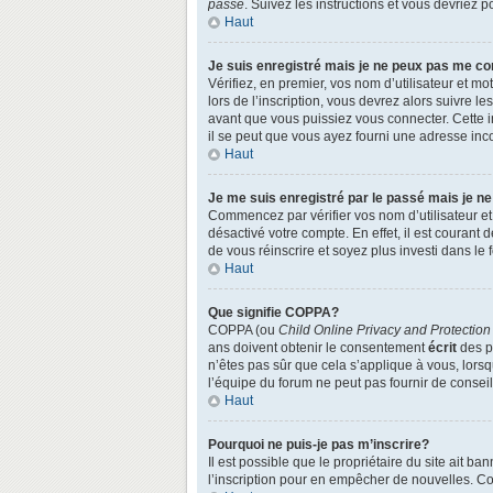
passe
. Suivez les instructions et vous devriez
Haut
Je suis enregistré mais je ne peux pas me co
Vérifiez, en premier, vos nom d’utilisateur et mo
lors de l’inscription, vous devrez alors suivre l
avant que vous puissiez vous connecter. Cette in
il se peut que vous ayez fourni une adresse incorr
Haut
Je me suis enregistré par le passé mais je n
Commencez par vérifier vos nom d’utilisateur et 
désactivé votre compte. En effet, il est courant 
de vous réinscrire et soyez plus investi dans le 
Haut
Que signifie COPPA?
COPPA (ou
Child Online Privacy and Protection
ans doivent obtenir le consentement
écrit
des pa
n’êtes pas sûr que cela s’applique à vous, lors
l’équipe du forum ne peut pas fournir de conseil
Haut
Pourquoi ne puis-je pas m’inscrire?
Il est possible que le propriétaire du site ait ba
l’inscription pour en empêcher de nouvelles. Co