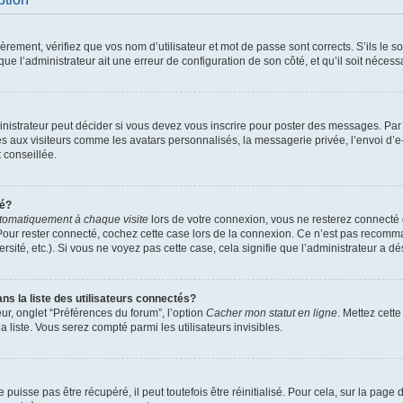
ement, vérifiez que vos nom d’utilisateur et mot de passe sont corrects. S’ils le son
ue l’administrateur ait une erreur de configuration de son côté, et qu’il soit nécessa
istrateur peut décider si vous devez vous inscrire pour poster des messages. Par ai
es aux visiteurs comme les avatars personnalisés, la messagerie privée, l’envoi d’
t conseillée.
té?
tomatiquement à chaque visite
lors de votre connexion, vous ne resterez connect
Pour rester connecté, cochez cette case lors de la connexion. Ce n’est pas recomma
sité, etc.). Si vous ne voyez pas cette case, cela signifie que l’administrateur a dés
 la liste des utilisateurs connectés?
ur, onglet “Préférences du forum”, l’option
Cacher mon statut en ligne
. Mettez cett
 liste. Vous serez compté parmi les utilisateurs invisibles.
uisse pas être récupéré, il peut toutefois être réinitialisé. Pour cela, sur la page