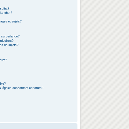
sultat?
lanche!?
ages et sujets?
a surveillance?
ticuliers?
es de sujets?
orum?
ible?
ns légales concernant ce forum?