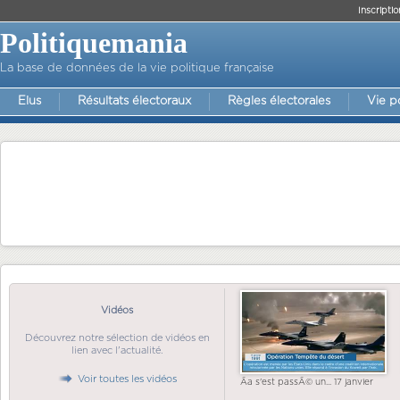
Inscriptio
Politiquemania
La base de données de la vie politique française
Elus
Résultats électoraux
Règles électorales
Vie p
Vidéos
Découvrez notre sélection de vidéos en
lien avec l'actualité.
Voir toutes les vidéos
Ãa s'est passÃ© un... 17 janvier