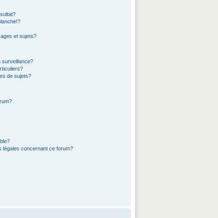
sultat?
lanche!?
ages et sujets?
a surveillance?
ticuliers?
es de sujets?
orum?
ible?
ns légales concernant ce forum?