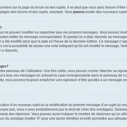
ndre) sur la page du forum ou des sujets. Il se peut que vous ayez besoin d’être 
s pages des forums et des sujets, exemple: Vous
pouvez
poster des nouveaux sujet
?
vous ne pouvez modifier ou supprimer que vos propres messages. Vous pouvez mod
 bouton
éditer
du message correspondant. Si quelqu’un a déjà répondu au message, u
’il a été modifié ainsi que la date et l’heure de la dernière édition. Ce message n’
 ont la possibilité de laisser une note indiquant qu’ils ont modifié le message. Not
y a répondu.
ages?
tre panneau de l’utilisateur. Une fois créée, vous pouvez cocher
Attacher sa signa
ut à tous vos messages en activant la case correspondante dans le panneau de l’ut
suite, vous pourrez toujours empêcher une signature d’être ajoutée à un message e
blication d’un nouveau sujet ou la modification du premier message d’un sujet (si vou
 voyez pas, vous n’avez probablement pas le droit de créer des sondages). Saisisse
champ des réponses. Vous pouvez aussi indiquer le nombre de réponses qu’un utilis
 jours du sondage (mettre “0” pour une durée illimitée) et enfin permettre aux utilisate