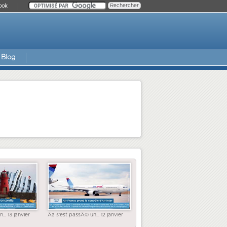
ook
Blog
... 13 janvier
Ãa s'est passÃ© un... 12 janvier