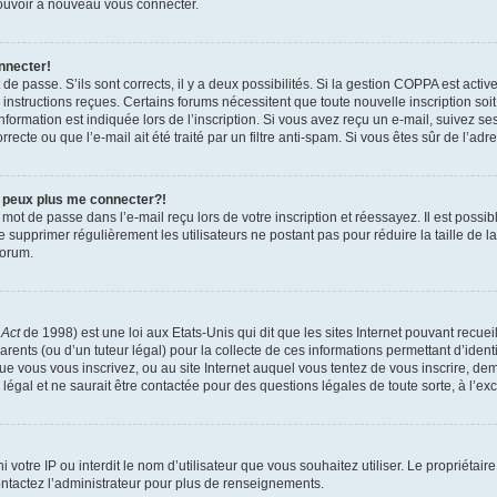
 pouvoir à nouveau vous connecter.
nnecter!
t de passe. S’ils sont corrects, il y a deux possibilités. Si la gestion COPPA est act
es instructions reçues. Certains forums nécessitent que toute nouvelle inscription s
formation est indiquée lors de l’inscription. Si vous avez reçu un e-mail, suivez ses
ecte ou que l’e-mail ait été traité par un filtre anti-spam. Si vous êtes sûr de l’adr
e peux plus me connecter?!
mot de passe dans l’e-mail reçu lors de votre inscription et réessayez. Il est possib
de supprimer régulièrement les utilisateurs ne postant pas pour réduire la taille de 
forum.
 Act
de 1998) est une loi aux Etats-Unis qui dit que les sites Internet pouvant recue
rents (ou d’un tuteur légal) pour la collecte de ces informations permettant d’iden
que vous vous inscrivez, ou au site Internet auquel vous tentez de vous inscrire, 
 légal et ne saurait être contactée pour des questions légales de toute sorte, à l’e
nni votre IP ou interdit le nom d’utilisateur que vous souhaitez utiliser. Le propriéta
ntactez l’administrateur pour plus de renseignements.