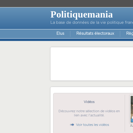
Politiquemania
La base de données de la vie politique fran
Elus
Résultats électoraux
Règ
Vidéos
Découvrez notre sélection de vidéos en
lien avec l'actualité.
Voir toutes les vidéos
Ã