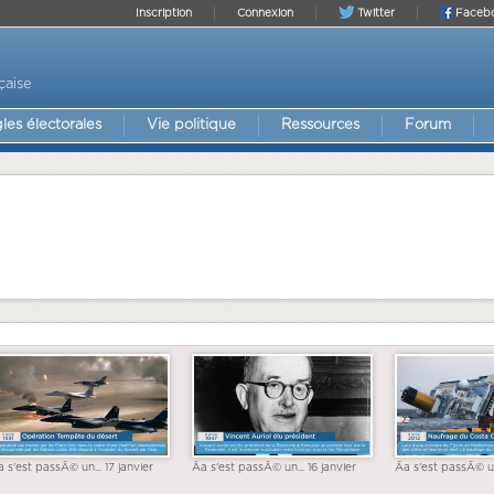
Inscription
Connexion
Twitter
Faceb
çaise
les électorales
Vie politique
Ressources
Forum
a s'est passÃ© un... 17 janvier
Ãa s'est passÃ© un... 16 janvier
Ãa s'est passÃ© un