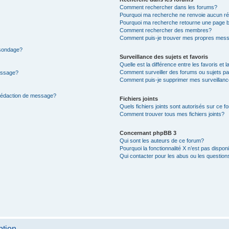
Comment rechercher dans les forums?
Pourquoi ma recherche ne renvoie aucun ré
Pourquoi ma recherche retourne une page b
Comment rechercher des membres?
Comment puis-je trouver mes propres mess
 sondage?
Surveillance des sujets et favoris
Quelle est la différence entre les favoris et l
Comment surveiller des forums ou sujets par
message?
Comment puis-je supprimer mes surveillanc
 rédaction de message?
Fichiers joints
Quels fichiers joints sont autorisés sur ce f
Comment trouver tous mes fichiers joints?
Concernant phpBB 3
Qui sont les auteurs de ce forum?
Pourquoi la fonctionnalité X n’est pas dispon
Qui contacter pour les abus ou les questio
ption