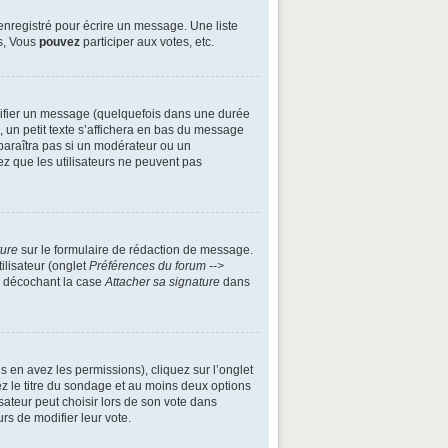
enregistré pour écrire un message. Une liste
s, Vous
pouvez
participer aux votes, etc.
ifier un message (quelquefois dans une durée
n petit texte s’affichera en bas du message
apparaîtra pas si un modérateur ou un
ez que les utilisateurs ne peuvent pas
ture
sur le formulaire de rédaction de message.
ilisateur (onglet
Préférences du forum -->
n décochant la case
Attacher sa signature
dans
s en avez les permissions), cliquez sur l’onglet
z le titre du sondage et au moins deux options
ateur peut choisir lors de son vote dans
urs de modifier leur vote.