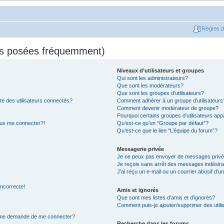
Règles 
ns posées fréquemment)
Niveaux d’utilisateurs et groupes
Qui sont les administrateurs?
Que sont les modérateurs?
Que sont les groupes d’utilisateurs?
e des utilisateurs connectés?
Comment adhérer à un groupe d’utilisateurs
Comment devenir modérateur de groupe?
!
Pourquoi certains groupes d’utilisateurs app
plus me connecter?!
Qu’est-ce qu’un “Groupe par défaut”?
Qu’est-ce que le lien “L’équipe du forum”?
Messagerie privée
Je ne peux pas envoyer de messages privé
Je reçois sans arrêt des messages indésira
J’ai reçu un e-mail ou un courrier abusif d’un
incorrecte!
Amis et ignorés
Que sont mes listes d’amis et d’ignorés?
Comment puis-je ajouter/supprimer des utilis
on me demande de me connecter?
Recherche dans les forums