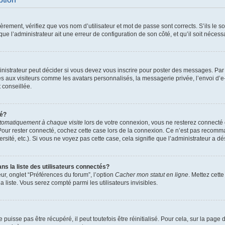
ement, vérifiez que vos nom d’utilisateur et mot de passe sont corrects. S’ils le son
ue l’administrateur ait une erreur de configuration de son côté, et qu’il soit nécessa
istrateur peut décider si vous devez vous inscrire pour poster des messages. Par ai
es aux visiteurs comme les avatars personnalisés, la messagerie privée, l’envoi d’
t conseillée.
té?
tomatiquement à chaque visite
lors de votre connexion, vous ne resterez connect
Pour rester connecté, cochez cette case lors de la connexion. Ce n’est pas recomma
sité, etc.). Si vous ne voyez pas cette case, cela signifie que l’administrateur a dés
 la liste des utilisateurs connectés?
ur, onglet “Préférences du forum”, l’option
Cacher mon statut en ligne
. Mettez cett
 liste. Vous serez compté parmi les utilisateurs invisibles.
uisse pas être récupéré, il peut toutefois être réinitialisé. Pour cela, sur la page