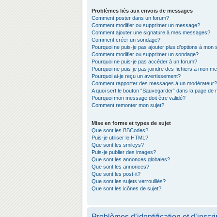
Problèmes liés aux envois de messages
Comment poster dans un forum?
Comment modifier ou supprimer un message?
Comment ajouter une signature à mes messages?
Comment créer un sondage?
Pourquoi ne puis-je pas ajouter plus d’options à mon
Comment modifier ou supprimer un sondage?
Pourquoi ne puis-je pas accéder à un forum?
Pourquoi ne puis-je pas joindre des fichiers à mon 
Pourquoi ai-je reçu un avertissement?
Comment rapporter des messages à un modérateur?
A quoi sert le bouton “Sauvegarder” dans la page de
Pourquoi mon message doit être validé?
Comment remonter mon sujet?
Mise en forme et types de sujet
Que sont les BBCodes?
Puis-je utiliser le HTML?
Que sont les smileys?
Puis-je publier des images?
Que sont les annonces globales?
Que sont les annonces?
Que sont les post-it?
Que sont les sujets verrouillés?
Que sont les icônes de sujet?
Problèmes d’identification et d’inscri