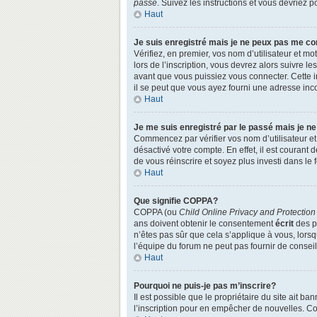
passe
. Suivez les instructions et vous devriez
Haut
Je suis enregistré mais je ne peux pas me co
Vérifiez, en premier, vos nom d’utilisateur et mo
lors de l’inscription, vous devrez alors suivre l
avant que vous puissiez vous connecter. Cette in
il se peut que vous ayez fourni une adresse incorr
Haut
Je me suis enregistré par le passé mais je n
Commencez par vérifier vos nom d’utilisateur et 
désactivé votre compte. En effet, il est courant 
de vous réinscrire et soyez plus investi dans le 
Haut
Que signifie COPPA?
COPPA (ou
Child Online Privacy and Protection
ans doivent obtenir le consentement
écrit
des pa
n’êtes pas sûr que cela s’applique à vous, lors
l’équipe du forum ne peut pas fournir de conseil
Haut
Pourquoi ne puis-je pas m’inscrire?
Il est possible que le propriétaire du site ait ba
l’inscription pour en empêcher de nouvelles. Co