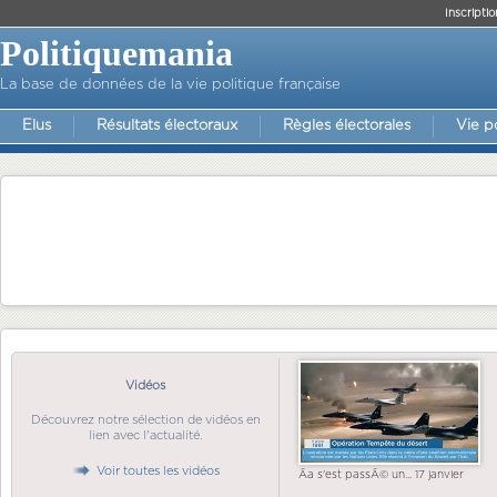
Inscriptio
Politiquemania
La base de données de la vie politique française
Elus
Résultats électoraux
Règles électorales
Vie p
Vidéos
Découvrez notre sélection de vidéos en
lien avec l'actualité.
Voir toutes les vidéos
Ãa s'est passÃ© un... 17 janvier