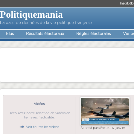
Inscriptio
Politiquemania
La base de données de la vie politique française
Elus
Résultats électoraux
Règles électorales
Vie p
Vidéos
Découvrez notre sélection de vidéos en
lien avec l'actualité.
Voir toutes les vidéos
Ãa s'est passÃ© un... 17 janvier