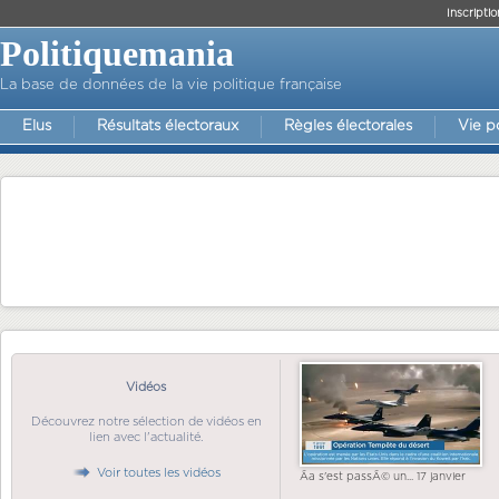
Inscriptio
Politiquemania
La base de données de la vie politique française
Elus
Résultats électoraux
Règles électorales
Vie p
Vidéos
Découvrez notre sélection de vidéos en
lien avec l'actualité.
Voir toutes les vidéos
Ãa s'est passÃ© un... 17 janvier