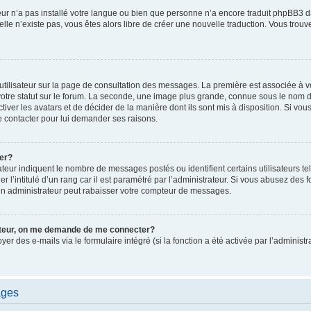
ateur n’a pas installé votre langue ou bien que personne n’a encore traduit phpBB
i elle n’existe pas, vous êtes alors libre de créer une nouvelle traduction. Vous trou
utilisateur sur la page de consultation des messages. La première est associée à v
tre statut sur le forum. La seconde, une image plus grande, connue sous le nom d
ctiver les avatars et de décider de la manière dont ils sont mis à disposition. Si vous
e contacter pour lui demander ses raisons.
er?
teur indiquent le nombre de messages postés ou identifient certains utilisateurs te
r l’intitulé d’un rang car il est paramétré par l’administrateur. Si vous abusez de
un administrateur peut rabaisser votre compteur de messages.
sateur, on me demande de me connecter?
oyer des e-mails via le formulaire intégré (si la fonction a été activée par l’admini
ages