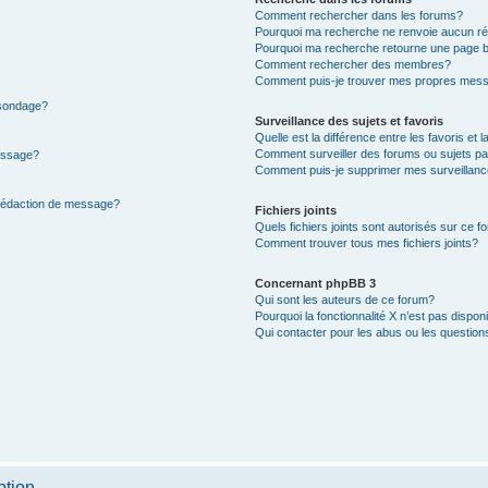
Comment rechercher dans les forums?
Pourquoi ma recherche ne renvoie aucun ré
Pourquoi ma recherche retourne une page b
Comment rechercher des membres?
Comment puis-je trouver mes propres mess
 sondage?
Surveillance des sujets et favoris
Quelle est la différence entre les favoris et l
Comment surveiller des forums ou sujets par
message?
Comment puis-je supprimer mes surveillanc
 rédaction de message?
Fichiers joints
Quels fichiers joints sont autorisés sur ce f
Comment trouver tous mes fichiers joints?
Concernant phpBB 3
Qui sont les auteurs de ce forum?
Pourquoi la fonctionnalité X n’est pas dispon
Qui contacter pour les abus ou les questio
ption