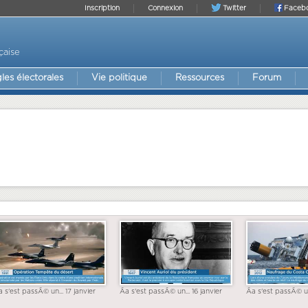
Inscription
Connexion
Twitter
Faceb
çaise
les électorales
Vie politique
Ressources
Forum
a s'est passÃ© un... 17 janvier
Ãa s'est passÃ© un... 16 janvier
Ãa s'est passÃ© un