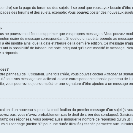
ndre) sur la page du forum ou des sujets. Il se peut que vous ayez besoin d’être 
s pages des forums et des sujets, exemple: Vous
pouvez
poster des nouveaux sujet
?
vous ne pouvez modifier ou supprimer que vos propres messages. Vous pouvez mod
 bouton
éditer
du message correspondant. Si quelqu’un a déjà répondu au message, u
’il a été modifié ainsi que la date et l’heure de la dernière édition. Ce message n’
 ont la possibilité de laisser une note indiquant qu’ils ont modifié le message. Not
y a répondu.
ages?
tre panneau de l’utilisateur. Une fois créée, vous pouvez cocher
Attacher sa signa
ut à tous vos messages en activant la case correspondante dans le panneau de l’ut
suite, vous pourrez toujours empêcher une signature d’être ajoutée à un message e
blication d’un nouveau sujet ou la modification du premier message d’un sujet (si vou
 voyez pas, vous n’avez probablement pas le droit de créer des sondages). Saisisse
champ des réponses. Vous pouvez aussi indiquer le nombre de réponses qu’un utilis
 jours du sondage (mettre “0” pour une durée illimitée) et enfin permettre aux utilisate