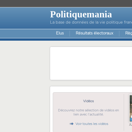
Politiquemania
La base de données de la vie politique fran
Elus
Résultats électoraux
Règ
Vidéos
Découvrez notre sélection de vidéos en
lien avec l'actualité.
Voir toutes les vidéos
Ã