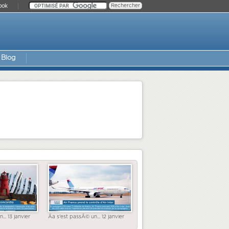
ook
Blog
... 13 janvier
Ãa s'est passÃ© un... 12 janvier