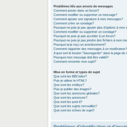
Problèmes liés aux envois de messages
Comment poster dans un forum?
Comment modifier ou supprimer un message?
Comment ajouter une signature à mes messages?
Comment créer un sondage?
Pourquoi ne puis-je pas ajouter plus d’options à mon
Comment modifier ou supprimer un sondage?
Pourquoi ne puis-je pas accéder à un forum?
Pourquoi ne puis-je pas joindre des fichiers à mon 
Pourquoi ai-je reçu un avertissement?
Comment rapporter des messages à un modérateur?
A quoi sert le bouton “Sauvegarder” dans la page de
Pourquoi mon message doit être validé?
Comment remonter mon sujet?
Mise en forme et types de sujet
Que sont les BBCodes?
Puis-je utiliser le HTML?
Que sont les smileys?
Puis-je publier des images?
Que sont les annonces globales?
Que sont les annonces?
Que sont les post-it?
Que sont les sujets verrouillés?
Que sont les icônes de sujet?
Problèmes d’identification et d’inscri