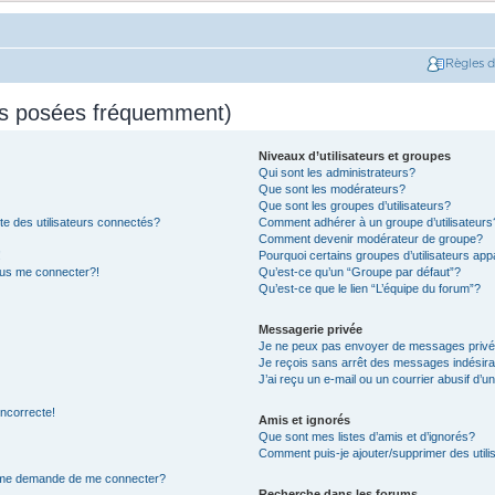
Règles 
ns posées fréquemment)
Niveaux d’utilisateurs et groupes
Qui sont les administrateurs?
Que sont les modérateurs?
Que sont les groupes d’utilisateurs?
e des utilisateurs connectés?
Comment adhérer à un groupe d’utilisateurs
Comment devenir modérateur de groupe?
!
Pourquoi certains groupes d’utilisateurs app
plus me connecter?!
Qu’est-ce qu’un “Groupe par défaut”?
Qu’est-ce que le lien “L’équipe du forum”?
Messagerie privée
Je ne peux pas envoyer de messages privé
Je reçois sans arrêt des messages indésira
J’ai reçu un e-mail ou un courrier abusif d’un
incorrecte!
Amis et ignorés
Que sont mes listes d’amis et d’ignorés?
Comment puis-je ajouter/supprimer des utilis
on me demande de me connecter?
Recherche dans les forums