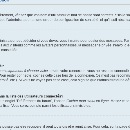
ement, vérifiez que vos nom d’utilisateur et mot de passe sont corrects. S’ils le son
ue l’administrateur ait une erreur de configuration de son côté, et qu’il soit nécessa
istrateur peut décider si vous devez vous inscrire pour poster des messages. Par ai
es aux visiteurs comme les avatars personnalisés, la messagerie privée, l’envoi d’
t conseillée.
té?
tomatiquement à chaque visite
lors de votre connexion, vous ne resterez connect
Pour rester connecté, cochez cette case lors de la connexion. Ce n’est pas recomma
sité, etc.). Si vous ne voyez pas cette case, cela signifie que l’administrateur a dés
 la liste des utilisateurs connectés?
ur, onglet “Préférences du forum”, l’option
Cacher mon statut en ligne
. Mettez cett
 liste. Vous serez compté parmi les utilisateurs invisibles.
uisse pas être récupéré, il peut toutefois être réinitialisé. Pour cela, sur la page