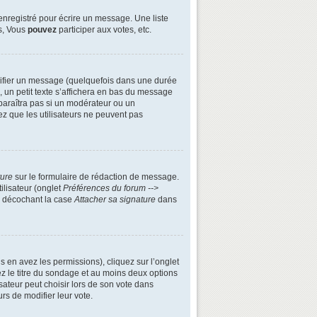
enregistré pour écrire un message. Une liste
s, Vous
pouvez
participer aux votes, etc.
ifier un message (quelquefois dans une durée
n petit texte s’affichera en bas du message
apparaîtra pas si un modérateur ou un
ez que les utilisateurs ne peuvent pas
ture
sur le formulaire de rédaction de message.
ilisateur (onglet
Préférences du forum -->
n décochant la case
Attacher sa signature
dans
s en avez les permissions), cliquez sur l’onglet
z le titre du sondage et au moins deux options
ateur peut choisir lors de son vote dans
urs de modifier leur vote.