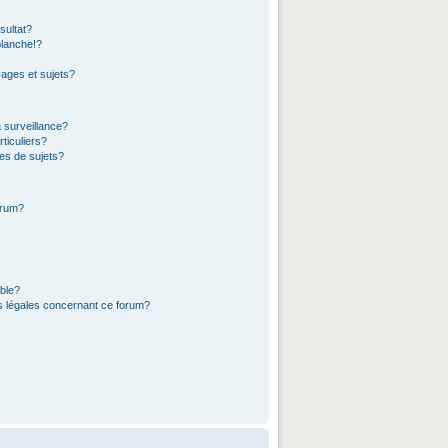
sultat?
lanche!?
ages et sujets?
a surveillance?
ticuliers?
es de sujets?
orum?
ible?
ns légales concernant ce forum?