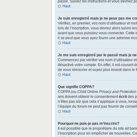
passe
. Suivez les instructions et vous devriez
Haut
Je suis enregistré mais je ne peux pas me co
Vérifiez, en premier, vos nom d’utilisateur et mo
lors de l’inscription, vous devrez alors suivre l
avant que vous puissiez vous connecter. Cette in
il se peut que vous ayez fourni une adresse incorr
Haut
Je me suis enregistré par le passé mais je n
Commencez par vérifier vos nom d’utilisateur et 
désactivé votre compte. En effet, il est courant 
de vous réinscrire et soyez plus investi dans le 
Haut
Que signifie COPPA?
COPPA (ou
Child Online Privacy and Protection
ans doivent obtenir le consentement
écrit
des pa
n’êtes pas sûr que cela s’applique à vous, lors
l’équipe du forum ne peut pas fournir de conseil
Haut
Pourquoi ne puis-je pas m’inscrire?
Il est possible que le propriétaire du site ait ba
l’inscription pour en empêcher de nouvelles. Co