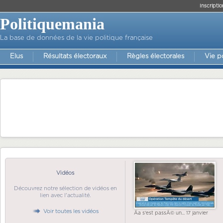
Inscriptio
Politiquemania
La base de données de la vie politique française
Elus
Résultats électoraux
Règles électorales
Vie p
Vidéos
Découvrez notre sélection de vidéos en
lien avec l'actualité.
Voir toutes les vidéos
Ãa s'est passÃ© un... 17 janvier