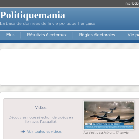
Inscriptio
Politiquemania
La base de données de la vie politique française
Elus
Résultats électoraux
Règles électorales
Vie p
Vidéos
Découvrez notre sélection de vidéos en
lien avec l'actualité.
Voir toutes les vidéos
Ãa s'est passÃ© un... 17 janvier