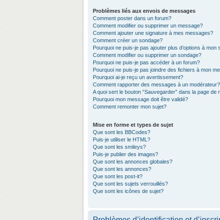
Problèmes liés aux envois de messages
Comment poster dans un forum?
Comment modifier ou supprimer un message?
Comment ajouter une signature à mes messages?
Comment créer un sondage?
Pourquoi ne puis-je pas ajouter plus d’options à mon
Comment modifier ou supprimer un sondage?
Pourquoi ne puis-je pas accéder à un forum?
Pourquoi ne puis-je pas joindre des fichiers à mon 
Pourquoi ai-je reçu un avertissement?
Comment rapporter des messages à un modérateur?
A quoi sert le bouton “Sauvegarder” dans la page de
Pourquoi mon message doit être validé?
Comment remonter mon sujet?
Mise en forme et types de sujet
Que sont les BBCodes?
Puis-je utiliser le HTML?
Que sont les smileys?
Puis-je publier des images?
Que sont les annonces globales?
Que sont les annonces?
Que sont les post-it?
Que sont les sujets verrouillés?
Que sont les icônes de sujet?
Problèmes d’identification et d’inscri