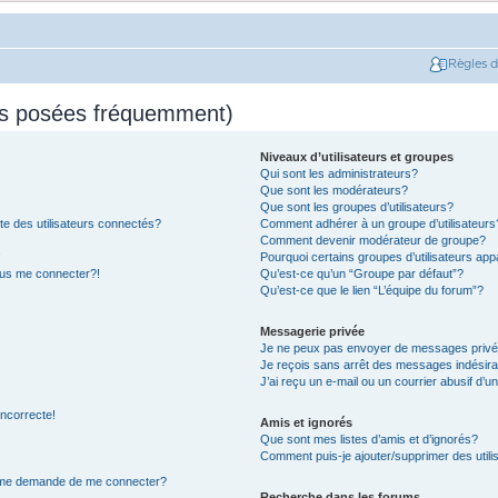
Règles 
ns posées fréquemment)
Niveaux d’utilisateurs et groupes
Qui sont les administrateurs?
Que sont les modérateurs?
Que sont les groupes d’utilisateurs?
e des utilisateurs connectés?
Comment adhérer à un groupe d’utilisateurs
Comment devenir modérateur de groupe?
!
Pourquoi certains groupes d’utilisateurs app
plus me connecter?!
Qu’est-ce qu’un “Groupe par défaut”?
Qu’est-ce que le lien “L’équipe du forum”?
Messagerie privée
Je ne peux pas envoyer de messages privé
Je reçois sans arrêt des messages indésira
J’ai reçu un e-mail ou un courrier abusif d’un
incorrecte!
Amis et ignorés
Que sont mes listes d’amis et d’ignorés?
Comment puis-je ajouter/supprimer des utilis
on me demande de me connecter?
Recherche dans les forums