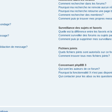
Comment rechercher dans les forums?
Pourquoi ma recherche ne renvoie aucun ré
Pourquoi ma recherche retourne une page b
Comment rechercher des membres?
Comment puis-je trouver mes propres mess
 sondage?
Surveillance des sujets et favoris
Quelle est la différence entre les favoris et l
Comment surveiller des forums ou sujets par
message?
Comment puis-je supprimer mes surveillanc
 rédaction de message?
Fichiers joints
Quels fichiers joints sont autorisés sur ce f
Comment trouver tous mes fichiers joints?
Concernant phpBB 3
Qui sont les auteurs de ce forum?
Pourquoi la fonctionnalité X n’est pas dispon
Qui contacter pour les abus ou les questio
ption