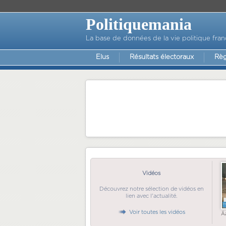
Politiquemania
La base de données de la vie politique fran
Elus
Résultats électoraux
Règ
Vidéos
Découvrez notre sélection de vidéos en
lien avec l'actualité.
Voir toutes les vidéos
Ã