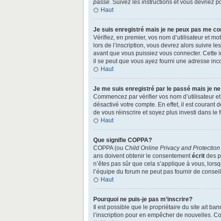
passe
. Suivez les instructions et vous devriez
Haut
Je suis enregistré mais je ne peux pas me co
Vérifiez, en premier, vos nom d’utilisateur et mo
lors de l’inscription, vous devrez alors suivre l
avant que vous puissiez vous connecter. Cette in
il se peut que vous ayez fourni une adresse incorr
Haut
Je me suis enregistré par le passé mais je n
Commencez par vérifier vos nom d’utilisateur et 
désactivé votre compte. En effet, il est courant 
de vous réinscrire et soyez plus investi dans le 
Haut
Que signifie COPPA?
COPPA (ou
Child Online Privacy and Protection
ans doivent obtenir le consentement
écrit
des pa
n’êtes pas sûr que cela s’applique à vous, lors
l’équipe du forum ne peut pas fournir de conseil
Haut
Pourquoi ne puis-je pas m’inscrire?
Il est possible que le propriétaire du site ait ba
l’inscription pour en empêcher de nouvelles. Co