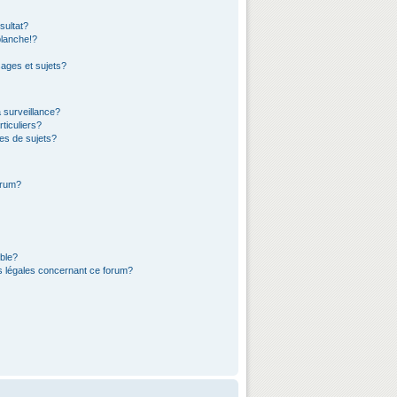
sultat?
lanche!?
ages et sujets?
a surveillance?
ticuliers?
es de sujets?
orum?
ible?
ns légales concernant ce forum?