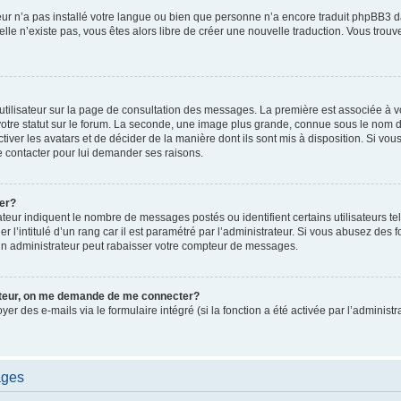
ateur n’a pas installé votre langue ou bien que personne n’a encore traduit phpBB
i elle n’existe pas, vous êtes alors libre de créer une nouvelle traduction. Vous trou
utilisateur sur la page de consultation des messages. La première est associée à v
tre statut sur le forum. La seconde, une image plus grande, connue sous le nom d
ctiver les avatars et de décider de la manière dont ils sont mis à disposition. Si vous
e contacter pour lui demander ses raisons.
er?
teur indiquent le nombre de messages postés ou identifient certains utilisateurs te
r l’intitulé d’un rang car il est paramétré par l’administrateur. Si vous abusez de
un administrateur peut rabaisser votre compteur de messages.
sateur, on me demande de me connecter?
oyer des e-mails via le formulaire intégré (si la fonction a été activée par l’admini
ages