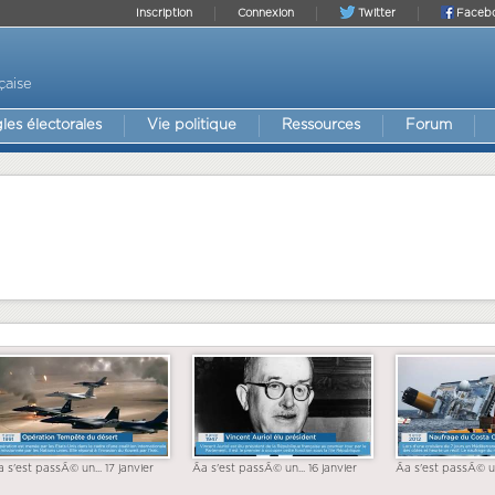
Inscription
Connexion
Twitter
Faceb
çaise
les électorales
Vie politique
Ressources
Forum
a s'est passÃ© un... 17 janvier
Ãa s'est passÃ© un... 16 janvier
Ãa s'est passÃ© un