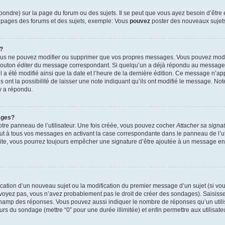
ndre) sur la page du forum ou des sujets. Il se peut que vous ayez besoin d’être 
s pages des forums et des sujets, exemple: Vous
pouvez
poster des nouveaux sujet
?
vous ne pouvez modifier ou supprimer que vos propres messages. Vous pouvez mod
 bouton
éditer
du message correspondant. Si quelqu’un a déjà répondu au message, u
’il a été modifié ainsi que la date et l’heure de la dernière édition. Ce message n’
 ont la possibilité de laisser une note indiquant qu’ils ont modifié le message. Not
y a répondu.
ages?
tre panneau de l’utilisateur. Une fois créée, vous pouvez cocher
Attacher sa signa
ut à tous vos messages en activant la case correspondante dans le panneau de l’ut
suite, vous pourrez toujours empêcher une signature d’être ajoutée à un message e
blication d’un nouveau sujet ou la modification du premier message d’un sujet (si vou
 voyez pas, vous n’avez probablement pas le droit de créer des sondages). Saisisse
champ des réponses. Vous pouvez aussi indiquer le nombre de réponses qu’un utilis
 jours du sondage (mettre “0” pour une durée illimitée) et enfin permettre aux utilisate