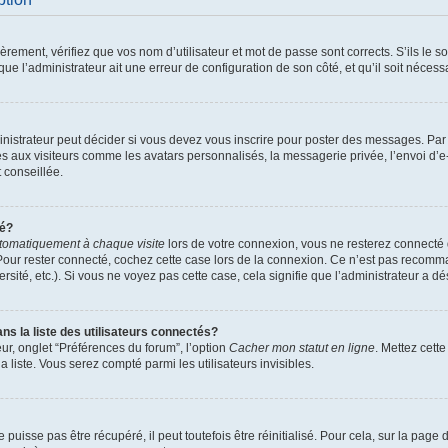
ement, vérifiez que vos nom d’utilisateur et mot de passe sont corrects. S’ils le son
ue l’administrateur ait une erreur de configuration de son côté, et qu’il soit nécessa
istrateur peut décider si vous devez vous inscrire pour poster des messages. Par ai
es aux visiteurs comme les avatars personnalisés, la messagerie privée, l’envoi d’
t conseillée.
té?
tomatiquement à chaque visite
lors de votre connexion, vous ne resterez connect
Pour rester connecté, cochez cette case lors de la connexion. Ce n’est pas recomma
sité, etc.). Si vous ne voyez pas cette case, cela signifie que l’administrateur a dés
 la liste des utilisateurs connectés?
ur, onglet “Préférences du forum”, l’option
Cacher mon statut en ligne
. Mettez cett
 liste. Vous serez compté parmi les utilisateurs invisibles.
uisse pas être récupéré, il peut toutefois être réinitialisé. Pour cela, sur la page