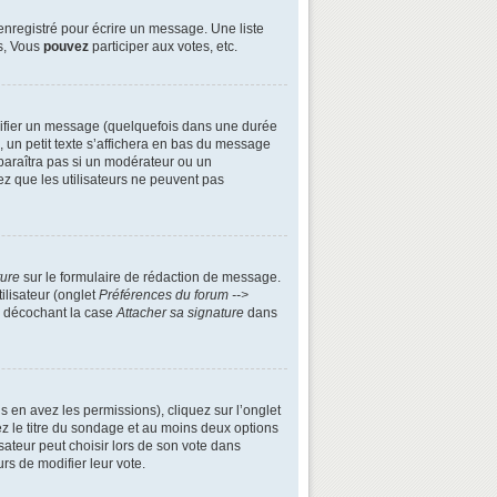
enregistré pour écrire un message. Une liste
s, Vous
pouvez
participer aux votes, etc.
ifier un message (quelquefois dans une durée
n petit texte s’affichera en bas du message
apparaîtra pas si un modérateur ou un
ez que les utilisateurs ne peuvent pas
ture
sur le formulaire de rédaction de message.
ilisateur (onglet
Préférences du forum -->
n décochant la case
Attacher sa signature
dans
s en avez les permissions), cliquez sur l’onglet
z le titre du sondage et au moins deux options
ateur peut choisir lors de son vote dans
urs de modifier leur vote.