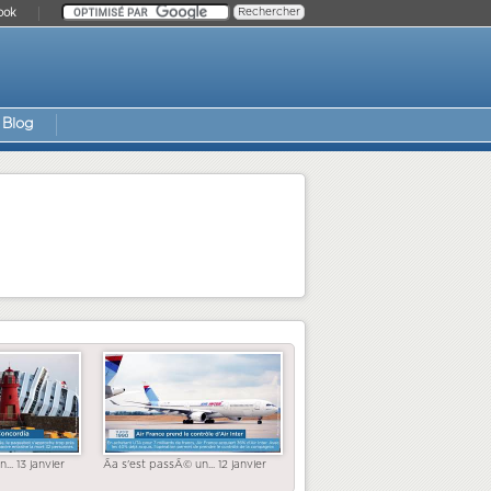
ook
Blog
... 13 janvier
Ãa s'est passÃ© un... 12 janvier