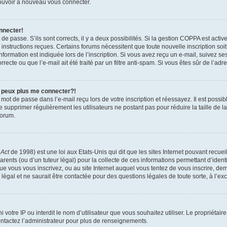
 pouvoir à nouveau vous connecter.
nnecter!
t de passe. S’ils sont corrects, il y a deux possibilités. Si la gestion COPPA est act
es instructions reçues. Certains forums nécessitent que toute nouvelle inscription s
formation est indiquée lors de l’inscription. Si vous avez reçu un e-mail, suivez ses
ecte ou que l’e-mail ait été traité par un filtre anti-spam. Si vous êtes sûr de l’adr
e peux plus me connecter?!
mot de passe dans l’e-mail reçu lors de votre inscription et réessayez. Il est possib
de supprimer régulièrement les utilisateurs ne postant pas pour réduire la taille de 
forum.
 Act
de 1998) est une loi aux Etats-Unis qui dit que les sites Internet pouvant recue
rents (ou d’un tuteur légal) pour la collecte de ces informations permettant d’iden
que vous vous inscrivez, ou au site Internet auquel vous tentez de vous inscrire, 
 légal et ne saurait être contactée pour des questions légales de toute sorte, à l’e
nni votre IP ou interdit le nom d’utilisateur que vous souhaitez utiliser. Le propriéta
ntactez l’administrateur pour plus de renseignements.