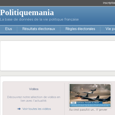
Inscriptio
Politiquemania
La base de données de la vie politique française
Elus
Résultats électoraux
Règles électorales
Vie p
Vidéos
Découvrez notre sélection de vidéos en
lien avec l'actualité.
Voir toutes les vidéos
Ãa s'est passÃ© un... 17 janvier